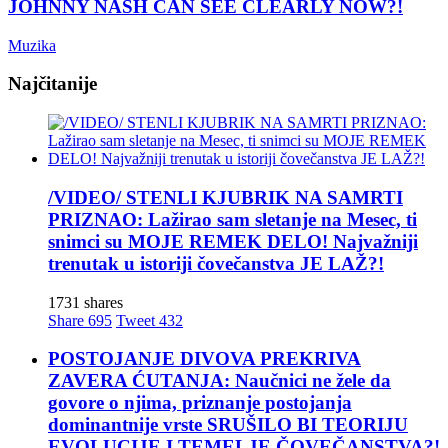
JOHNNY NASH CAN SEE CLEARLY NOW?!
Muzika
Najčitanije
/VIDEO/ STENLI KJUBRIK NA SAMRTI
PRIZNAO: Lažirao sam sletanje na Mesec, ti
snimci su MOJE REMEK DELO! Najvažniji
trenutak u istoriji čovečanstva JE LAŽ?!
1731 shares
Share
695
Tweet
432
POSTOJANJE DIVOVA PREKRIVA
ZAVERA ĆUTANJA: Naučnici ne žele da
govore o njima, priznanje postojanja
dominantnije vrste SRUŠILO BI TEORIJU
EVOLUCIJE I TEMELJE ČOVEČANSTVA?!