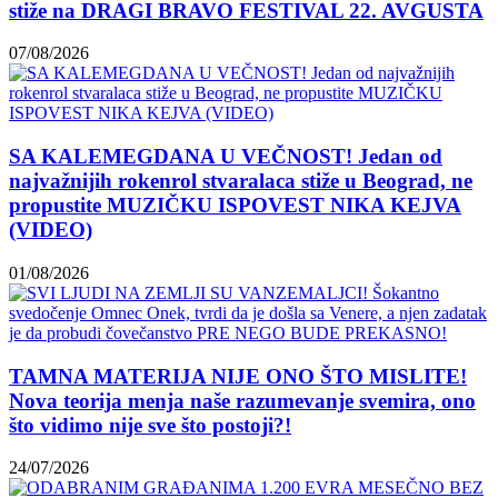
stiže na DRAGI BRAVO FESTIVAL 22. AVGUSTA
07/08/2026
SA KALEMEGDANA U VEČNOST! Jedan od
najvažnijih rokenrol stvaralaca stiže u Beograd, ne
propustite MUZIČKU ISPOVEST NIKA KEJVA
(VIDEO)
01/08/2026
TAMNA MATERIJA NIJE ONO ŠTO MISLITE!
Nova teorija menja naše razumevanje svemira, ono
što vidimo nije sve što postoji?!
24/07/2026