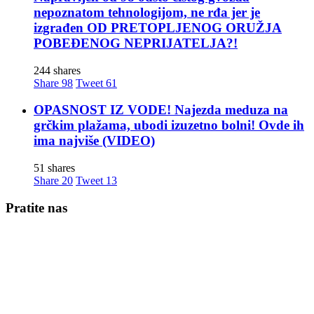
nepoznatom tehnologijom, ne rđa jer je
izgrađen OD PRETOPLJENOG ORUŽJA
POBEĐENOG NEPRIJATELJA?!
244 shares
Share
98
Tweet
61
OPASNOST IZ VODE! Najezda meduza na
grčkim plažama, ubodi izuzetno bolni! Ovde ih
ima najviše (VIDEO)
51 shares
Share
20
Tweet
13
Pratite nas