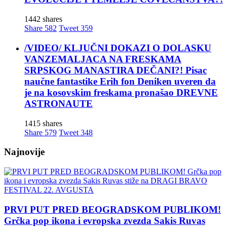
1442 shares
Share
582
Tweet
359
/VIDEO/ KLJUČNI DOKAZI O DOLASKU
VANZEMALJACA NA FRESKAMA
SRPSKOG MANASTIRA DEČANI?! Pisac
naučne fantastike Erih fon Deniken uveren da
je na kosovskim freskama pronašao DREVNE
ASTRONAUTE
1415 shares
Share
579
Tweet
348
Najnovije
PRVI PUT PRED BEOGRADSKOM PUBLIKOM!
Grčka pop ikona i evropska zvezda Sakis Ruvas