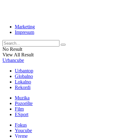
Marketing
Impresum
No Result
View All Result
Urbancube
Urbantop
Globalno
Lokalno
Rekordi
Muzika
Pozorište
Film
ESport
Fokus
Youcube
Vreme