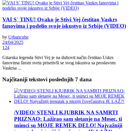
VAI S` TINU! Ovako je Stivi Vej čestitao Vaskrs
fanovima i podelio svoje iskustvo iz Srbije (VIDEO)
by
Urbancube
24/04/2025
124
Gitarska legenda Stivi Vej je na duhovit način čestitao Uskrs
fanovima širom sveta prisetivši se svog iskustva sa proslavom
Vaskrsa ...
Najčitaniji tekstovi poslednjih 7 dana
/VIDEO/ STENLI KJUBRIK NA SAMRTI
PRIZNAO: Lažirao sam sletanje na Mesec, ti
snimci su MOJE REMEK DELO! Najvažniji