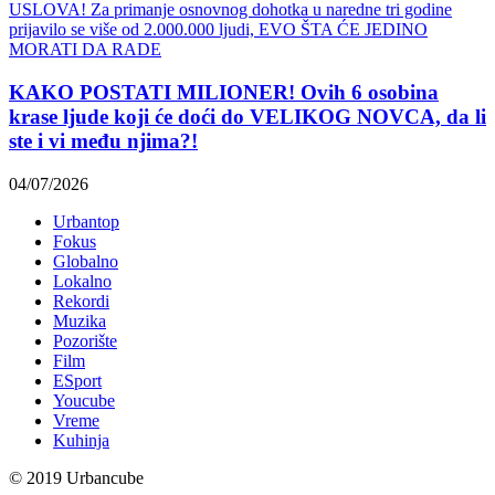
KAKO POSTATI MILIONER! Ovih 6 osobina
krase ljude koji će doći do VELIKOG NOVCA, da li
ste i vi među njima?!
04/07/2026
Urbantop
Fokus
Globalno
Lokalno
Rekordi
Muzika
Pozorište
Film
ESport
Youcube
Vreme
Kuhinja
© 2019 Urbancube