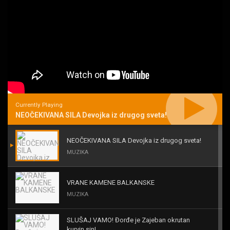
Currently Playing
NEOČEKIVANA SILA Devojka iz drugog sveta!
NEOČEKIVANA SILA Devojka iz drugog sveta!
MUZIKA
VRANE KAMENE BALKANSKE
MUZIKA
SLUŠAJ VAMO! Đorđe je Zajeban okrutan
kurvin sin!