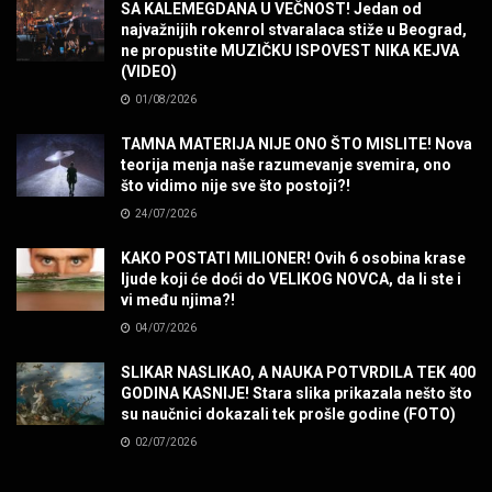
SA KALEMEGDANA U VEČNOST! Jedan od
MUZIKA
najvažnijih rokenrol stvaralaca stiže u Beograd,
ne propustite MUZIČKU ISPOVEST NIKA KEJVA
(VIDEO)
POVRATAK Iron Maiden The Writing On The Wall
01/08/2026
MUZIKA
TAMNA MATERIJA NIJE ONO ŠTO MISLITE! Nova
teorija menja naše razumevanje svemira, ono
SENIDAHHH!
što vidimo nije sve što postoji?!
MUZIKA
24/07/2026
KAKO POSTATI MILIONER! Ovih 6 osobina krase
Miss You! Charlie Watts
ljude koji će doći do VELIKOG NOVCA, da li ste i
MUZIKA
vi među njima?!
04/07/2026
STRANGE KIND OF WOMEN, REALLY STRANGE!
SLIKAR NASLIKAO, A NAUKA POTVRDILA TEK 400
MUZIKA
GODINA KASNIJE! Stara slika prikazala nešto što
su naučnici dokazali tek prošle godine (FOTO)
02/07/2026
MAD MAD DRUMMER!
MUZIKA