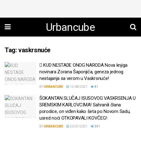
Urbancube
Tag:
vaskrsnuće
KUD NESTADE ONOG NARODA Nova knjiga
novinara Zorana Šaponjića, geneza jednog
nestajanja sa verom u Vaskrsnuće!
BY
URBANCUBE
12/08/2021
81
ŠOKANTAN SLUČAJ ISUSOVOG VASKRSENJA U
SREMSKIM KARLOVCIMA! Sahranili člana
porodice, on viđen kako šeta po Novom Sadu,
usred noći OTKOPAVALI KOVČEG!
BY
URBANCUBE
20/07/2021
301