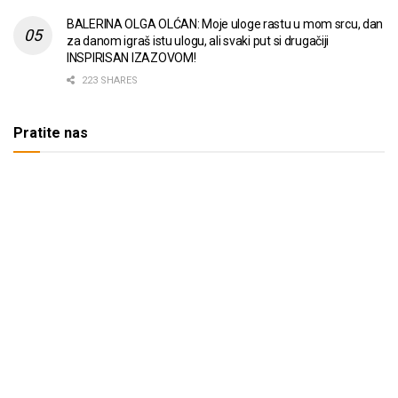
BALERINA OLGA OLĆAN: Moje uloge rastu u mom srcu, dan
za danom igraš istu ulogu, ali svaki put si drugačiji
INSPIRISAN IZAZOVOM!
223 SHARES
Pratite nas