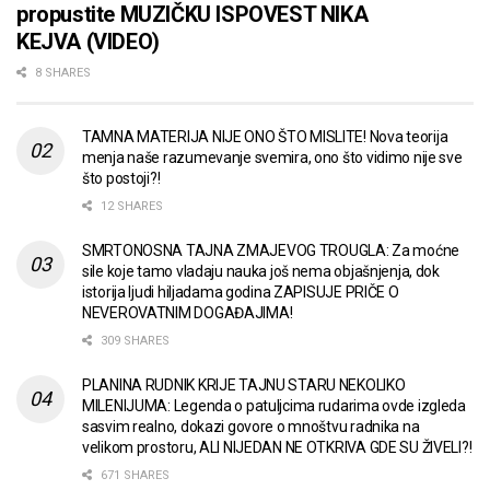
propustite MUZIČKU ISPOVEST NIKA
KEJVA (VIDEO)
8 SHARES
TAMNA MATERIJA NIJE ONO ŠTO MISLITE! Nova teorija
menja naše razumevanje svemira, ono što vidimo nije sve
što postoji?!
12 SHARES
SMRTONOSNA TAJNA ZMAJEVOG TROUGLA: Za moćne
sile koje tamo vladaju nauka još nema objašnjenja, dok
istorija ljudi hiljadama godina ZAPISUJE PRIČE O
NEVEROVATNIM DOGAĐAJIMA!
309 SHARES
PLANINA RUDNIK KRIJE TAJNU STARU NEKOLIKO
MILENIJUMA: Legenda o patuljcima rudarima ovde izgleda
sasvim realno, dokazi govore o mnoštvu radnika na
velikom prostoru, ALI NIJEDAN NE OTKRIVA GDE SU ŽIVELI?!
671 SHARES