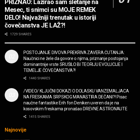
PRIZNAO: Lažirao sam sletanje na
OPASNO! ZZ TOP – Beer Drinkers and
Mesec, ti snimci su MOJE REMEK
Hellraisers
DELO! Najvažniji trenutak u istoriji
MUZIKA
čovečanstva JE LAŽ?!
2CELLOS – Whole Lotta Love vs. Beethoven 5th
1729 SHARES
Symphony
MUZIKA
POSTOJANJE DIVOVA PREKRIVA ZAVERA ĆUTANJA:
Naučnici ne žele da govore o njima, priznanje postojanja
“Missin’ Yo’ Kissin'” BILLY ZZ TOP
dominantnije vrste SRUŠILO BI TEORIJU EVOLUCIJE I
MUZIKA
TEMELJE ČOVEČANSTVA?!
1440 SHARES
DIVNA! Ogi & Magnifico
/VIDEO/ KLJUČNI DOKAZI O DOLASKU VANZEMALJACA
FILM
NA FRESKAMA SRPSKOG MANASTIRA DEČANI?! Pisac
naučne fantastike Erih fon Deniken uveren da je na
kosovskim freskama pronašao DREVNE ASTRONAUTE
WARDRUNA, VIKINZI DOLAZE!
1415 SHARES
MUZIKA
Najnovije
Sharp Dressed Man in many ways!