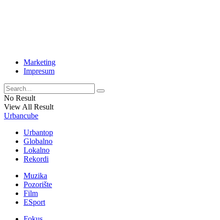
Marketing
Impresum
No Result
View All Result
Urbancube
Urbantop
Globalno
Lokalno
Rekordi
Muzika
Pozorište
Film
ESport
Fokus