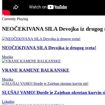
Currently Playing
NEOČEKIVANA SILA Devojka iz drugog s
NEOČEKIVANA SILA Devojka iz drugog sveta!
Muzika
VRANE KAMENE BALKANSKE
Muzika
SLUŠAJ VAMO! Đorđe je Zajeban okrutan kurvin s
Lokalno