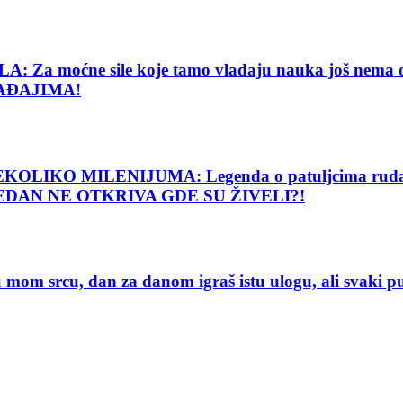
e sile koje tamo vladaju nauka još nema objašnj
AĐAJIMA!
O MILENIJUMA: Legenda o patuljcima rudarima o
 NIJEDAN NE OTKRIVA GDE SU ŽIVELI?!
 srcu, dan za danom igraš istu ulogu, ali svaki 