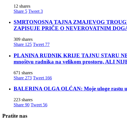
12 shares
Share
5
Tweet
3
SMRTONOSNA TAJNA ZMAJEVOG TROUGLA: Za moćn
ZAPISUJE PRIČE O NEVEROVATNIM DOG
309 shares
Share
125
Tweet
77
PLANINA RUDNIK KRIJE TAJNU STARU NEKOLIK
mnoštvu radnika na velikom prostoru, ALI
671 shares
Share
273
Tweet
166
BALERINA OLGA OLĆAN: Moje uloge rastu u mom
223 shares
Share
90
Tweet
56
Pratite nas