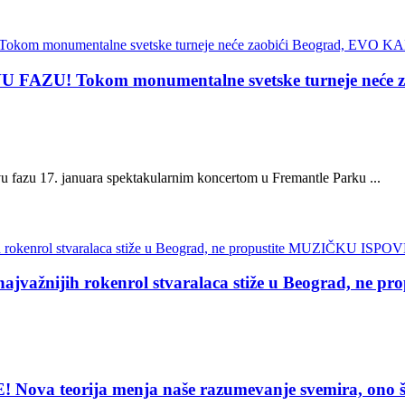
ZU! Tokom monumentalne svetske turneje neće 
u fazu 17. januara spektakularnim koncertom u Fremantle Parku ...
žnijih rokenrol stvaralaca stiže u Beograd, ne
eorija menja naše razumevanje svemira, ono što vi