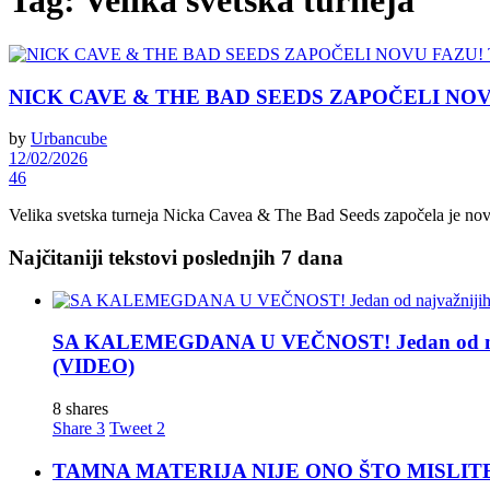
Tag:
Velika svetska turneja
NICK CAVE & THE BAD SEEDS ZAPOČELI NOVU FA
by
Urbancube
12/02/2026
46
Velika svetska turneja Nicka Cavea & The Bad Seeds započela je nov
Najčitaniji tekstovi poslednjih 7 dana
SA KALEMEGDANA U VEČNOST! Jedan od najva
(VIDEO)
8 shares
Share
3
Tweet
2
TAMNA MATERIJA NIJE ONO ŠTO MISLITE! Nova t