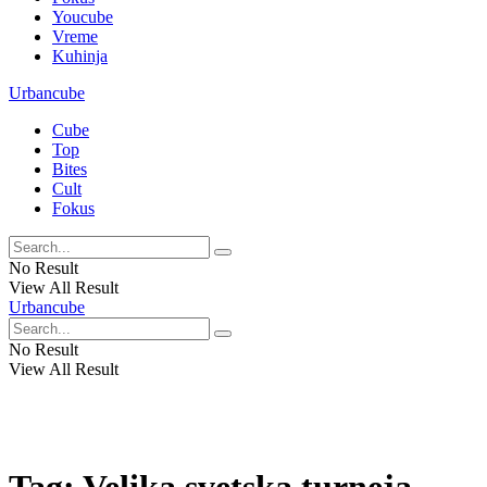
Youcube
Vreme
Kuhinja
Urbancube
Cube
Top
Bites
Cult
Fokus
No Result
View All Result
Urbancube
No Result
View All Result