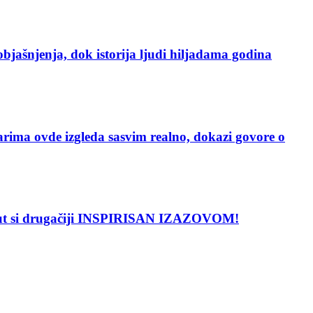
enja, dok istorija ljudi hiljadama godina
vde izgleda sasvim realno, dokazi govore o
put si drugačiji INSPIRISAN IZAZOVOM!