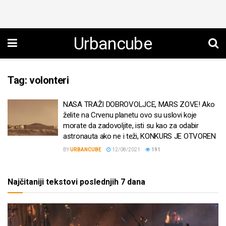
Urbancube
Tag:
volonteri
NASA TRAŽI DOBROVOLJCE, MARS ZOVE! Ako
želite na Crvenu planetu ovo su uslovi koje
morate da zadovoljite, isti su kao za odabir
astronauta ako ne i teži, KONKURS JE OTVOREN
BY
URBANCUBE
12/08/2021
191
Najčitaniji tekstovi poslednjih 7 dana