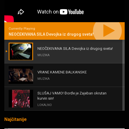
Currently Playing
NEOČEKIVANA SILA Devojka iz drugog sveta!
NEOČEKIVANA SILA Devojka iz drugog sveta!
MUZIKA
VRANE KAMENE BALKANSKE
MUZIKA
SLUŠAJ VAMO! Đorđe je Zajeban okrutan
kurvin sin!
LOKALNO
Najčitanije
KAL! ROMALE CAVALE I OSTALI
MUZIKA