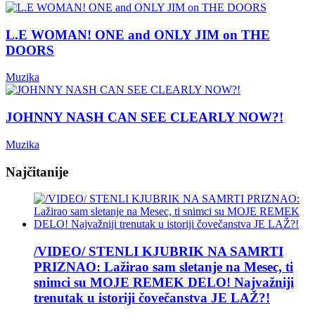
L.E WOMAN! ONE and ONLY JIM on THE
DOORS
Muzika
JOHNNY NASH CAN SEE CLEARLY NOW?!
Muzika
Najčitanije
/VIDEO/ STENLI KJUBRIK NA SAMRTI
PRIZNAO: Lažirao sam sletanje na Mesec, ti
snimci su MOJE REMEK DELO! Najvažniji
trenutak u istoriji čovečanstva JE LAŽ?!