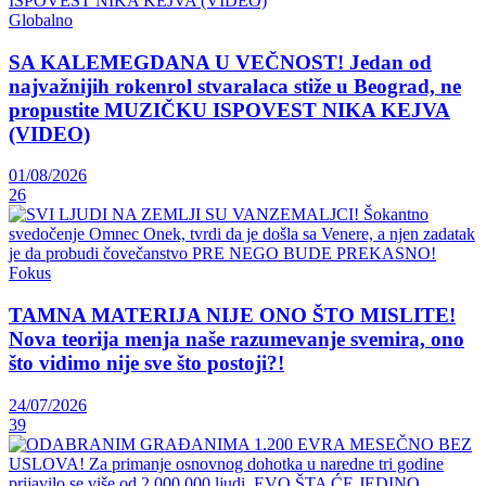
Globalno
SA KALEMEGDANA U VEČNOST! Jedan od
najvažnijih rokenrol stvaralaca stiže u Beograd, ne
propustite MUZIČKU ISPOVEST NIKA KEJVA
(VIDEO)
01/08/2026
26
Fokus
TAMNA MATERIJA NIJE ONO ŠTO MISLITE!
Nova teorija menja naše razumevanje svemira, ono
što vidimo nije sve što postoji?!
24/07/2026
39