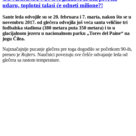
udaru, toplotni talasi će odneti milione?!
Sante leda odvojile su se 20. februara i 7. marta, nakon što se u
novembru 2017. od glečera odvojila još veća santa veličine tri
fudbalska stadiona (380 metara puta 350 metara) i to u
glacijalnom jezeru u nacionalnom parku „Tores del Paine“ na
jugu Čilea.
Najznačajnije pucanje glečera pre toga dogodilo se početkom 90-ih,
preneo je
Rojters
. Naučnici povezuju sve češće odvajanje leda od
glečera sa rastom temperature.