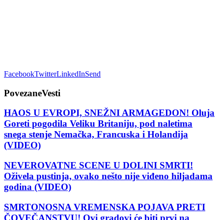
Facebook
Twitter
LinkedIn
Send
Povezane
Vesti
HAOS U EVROPI, SNEŽNI ARMAGEDON! Oluja
Goreti pogodila Veliku Britaniju, pod naletima
snega stenje Nemačka, Francuska i Holandija
(VIDEO)
NEVEROVATNE SCENE U DOLINI SMRTI!
Oživela pustinja, ovako nešto nije viđeno hiljadama
godina (VIDEO)
SMRTONOSNA VREMENSKA POJAVA PRETI
ČOVEČANSTVU! Ovi gradovi će biti prvi na