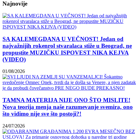
Najnovije
SA KALEMEGDANA U VEČNOST! Jedan od
najvažnijih rokenrol stvaralaca stiže u Beograd, ne
propustite MUZIČKU ISPOVEST NIKA KEJVA
(VIDEO)
01/08/2026
TAMNA MATERIJA NIJE ONO ŠTO MISLITE!
Nova teorija menja naše razumevanje svemira, ono
što vidimo nije sve što postoji?!
24/07/2026