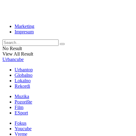
Marketing
Impresum
No Result
View All Result
Urbancube
Urbantop
Globalno
Lokalno
Rekordi
Muzika
Pozorište
Film
ESport
Fokus
Youcube
Vreme