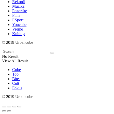
Rekordi
Muzika
Pozorište
Film
ESport
Youcube
Vreme
Kuhinja
© 2019 Urbancube
No Result
View All Result
Cube
Top
Bites
Cult
Fokus
© 2019 Urbancube