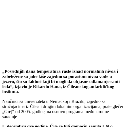
„Poslednjih dana temperatura raste iznad normalnih nivoa i
zabeležene su jake kiše zajedno sa porastom nivoa vode u
jezeru, što su faktori koji bi mogli da objasne odlamanje santi
leda“, izjavio je Rikardo Hana, iz Čileanskog antarktičkog
instituta.
Naučnici sa univerziteta u Nemačkoj i Brazilu, zajedno sa
stručnjacima iz Čilea i drugim lokalnim organizacijama, prate glečer
„Grej“ od 2005. godine, na osnovu programa međunarodne
saradnje.
U decembru ove godine, Čile će biti domaćin samita UN o