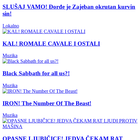
SLUŠAJ VAMO! Đorđe je Zajeban okrutan kurvin
sin!
Lokalno
KAL! ROMALE CAVALE I OSTALI
Muzika
Black Sabbath for all us?!
Muzika
IRON! The Number Of The Beast!
Muzika
OPASNE LJUBIČICE! JEDVA ČEKAM RAT