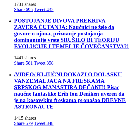
1731 shares
Share
695
Tweet
432
POSTOJANJE DIVOVA PREKRIVA
ZAVERA ĆUTANJA: Naučnici ne žele da
govore o njima, priznanje postojanja
dominantnije vrste SRUŠILO BI TEORIJU
EVOLUCIJE I TEMELJE ČOVEČANSTVA?!
1441 shares
Share
581
Tweet
358
/VIDEO/ KLJUČNI DOKAZI O DOLASKU
VANZEMALJACA NA FRESKAMA
SRPSKOG MANASTIRA DEČANI?! Pisac
naučne fantastike Erih fon Deniken uveren da
je na kosovskim freskama pronašao DREVNE
ASTRONAUTE
1415 shares
Share
579
Tweet
348