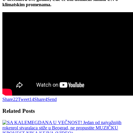
klimatskim promenama.
Share
22
Tweet
14
Share
4
Send
Related
Posts