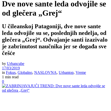
Dve nove sante leda odvojile se
od glečera „Grej“
U čileanskoj Patagoniji, dve nove sante
leda odvojile su se, poslednjih nedelja, od
glečera „Grej“. Odvajanje santi izazivalo
je zabrinutost naučnika jer se događa sve
češće
by
Urbancube
17/03/2019
in
Fokus
,
Globalno
,
NASLOVNA
,
Urbantop
,
Vreme
1 min read
0