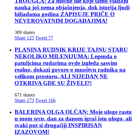
TROUGLA: Za moćne sile koje tamo vladaju
nauka još nema objašnjenja, dok istorija ljudi
hiljadama godina ZAPISUJE PRIČE O
NEVEROVATNIM DOGAĐAJIMA!
309 shares
Share
125
Tweet
77
PLANINA RUDNIK KRIJE TAJNU STARU
NEKOLIKO MILENIJUMA: Legenda o
patuljcima rudarima ovde izgleda sasvim
realno, dokazi govore o mnoštvu radnika na
velikom prostoru, ALI NIJEDAN NE
OTKRIVA GDE SU ŽIVELI?!
671 shares
Share
273
Tweet
166
BALERINA OLGA OLĆAN: Moje uloge rastu
u mom srcu, dan za danom igraš istu ulogu, ali
svaki put si drugačiji INSPIRISAN
IZAZOVOM!