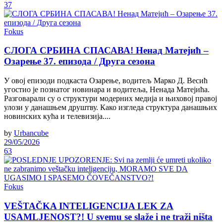
37
Fokus
СЛОГА СРБИНА СПАСАВА! Ненад Матејић –
Oзарење 37. епизода / Друга сезона
У овој епизоди подкаста Озарење, водитељ Марко Д. Весић
угостио је познатог новинара и водитеља, Ненада Матејића.
Разговарали су о структури модерних медија и њиховој правој
улози у данашњем друштву. Како изгледа структура данашњих
новинских кућа и телевизија....
by
Urbancube
29/05/2026
63
Fokus
VEŠTAČKA INTELIGENCIJA LEK ZA
USAMLJENOST?! U svemu se slaže i ne traži ništa