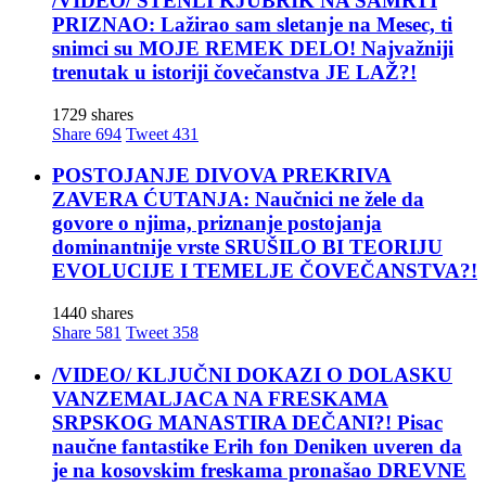
/VIDEO/ STENLI KJUBRIK NA SAMRTI
Devojka
PRIZNAO: Lažirao sam sletanje na Mesec, ti
iz
snimci su MOJE REMEK DELO! Najvažniji
drugog
trenutak u istoriji čovečanstva JE LAŽ?!
sveta!
1729 shares
Muzika
Share
694
Tweet
431
POSTOJANJE DIVOVA PREKRIVA
ZAVERA ĆUTANJA: Naučnici ne žele da
VRANE
govore o njima, priznanje postojanja
KAMENE
dominantnije vrste SRUŠILO BI TEORIJU
BALKANSKE
EVOLUCIJE I TEMELJE ČOVEČANSTVA?!
Muzika
1440 shares
Share
581
Tweet
358
/VIDEO/ KLJUČNI DOKAZI O DOLASKU
VANZEMALJACA NA FRESKAMA
SRPSKOG MANASTIRA DEČANI?! Pisac
naučne fantastike Erih fon Deniken uveren da
je na kosovskim freskama pronašao DREVNE