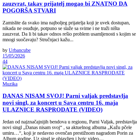
zauzvrat, takav prijatelj mogao bi ZNATNO DA
POGORŠA STVARI
Zamislite da svako ima najboljeg prijatelja koji je uvek dostupan,
nikada ne osuđuje, potpuno se slaže sa svime i ne traži ništa
zauzvrat. Da li bi takav odnos rešio problem usamljenosti s kojim se
mnogi suočavaju? Stručnjaci kažu...
by
Urbancube
15/05/2026
44
Muzika
DANAS NISAM SVOJ! Parni valjak predstavlja
novi singl, za koncert u Sava centru 16. maja
ULAZNICE RASPRODATE (VIDEO)
Jedan od najznačajnijih bendova u regionu, Parni Valjak, predstavlja
novi singl „Danas nisam svoj“ , sa aktuelnog albuma „Kažu pčele
umiru…“, koji je nedavno ovenčan prestižnom nagradom Porin za
Album godine. Uz singl je objavljen i lyric video,...