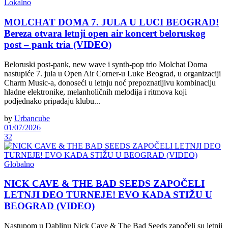
Lokalno
MOLCHAT DOMA 7. JULA U LUCI BEOGRAD!
Bereza otvara letnji open air koncert beloruskog
post – pank tria (VIDEO)
Beloruski post-pank, new wave i synth-pop trio Molchat Doma
nastupiće 7. jula u Open Air Corner-u Luke Beograd, u organizaciji
Charm Music-a, donoseći u letnju noć prepoznatljivu kombinaciju
hladne elektronike, melanholičnih melodija i ritmova koji
podjednako pripadaju klubu...
by
Urbancube
01/07/2026
32
Globalno
NICK CAVE & THE BAD SEEDS ZAPOČELI
LETNJI DEO TURNEJE! EVO KADA STIŽU U
BEOGRAD (VIDEO)
Nastupom u Dablinu Nick Cave & The Bad Seeds započeli su letnji