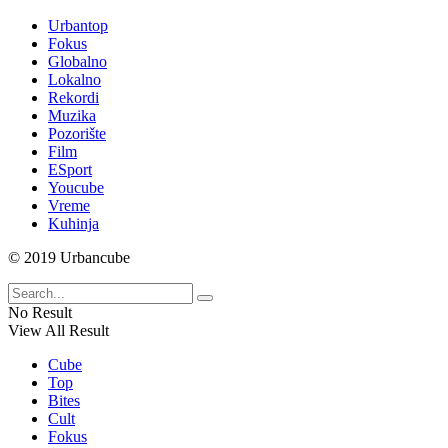
Of
Urbantop
The
Fokus
Beast!
Globalno
Lokalno
Muzika
Rekordi
Muzika
Pozorište
Film
ESport
Youcube
Vreme
Kuhinja
© 2019 Urbancube
OPASNE
LJUBIČICE!
JEDVA
No Result
ČEKAM
View All Result
RAT
Cube
LJUDI
Top
PROTIV
Bites
MAŠINA
Cult
Fokus