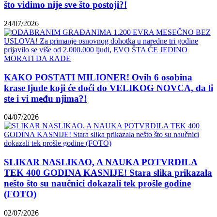
što vidimo nije sve što postoji?!
24/07/2026
Black
Sabbath
KAKO POSTATI MILIONER! Ovih 6 osobina
for
krase ljude koji će doći do VELIKOG NOVCA, da li
all
ste i vi među njima?!
us?!
04/07/2026
Muzika
SLIKAR NASLIKAO, A NAUKA POTVRDILA
TEK 400 GODINA KASNIJE! Stara slika prikazala
nešto što su naučnici dokazali tek prošle godine
IRON!
(FOTO)
The
Number
02/07/2026