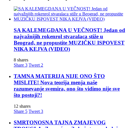
SA KALEMEGDANA U VEČNOST! Jedan od
najvažnijih rokenrol stvaralaca stiže u
Beograd, ne propustite MUZIČKU ISPOVEST
NIKA KEJVA (VIDEO)
8 shares
Share
3
Tweet
2
TAMNA MATERIJA NIJE ONO ŠTO
MISLITE! Nova teorija menja naše
razumevanje svemira, ono što vidimo nije sve
što postoji?!
12 shares
Share
5
Tweet
3
SMRTONOSNA TAJNA ZMAJEVOG