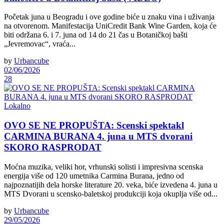
Početak juna u Beogradu i ove godine biće u znaku vina i uživanja
na otvorenom. Manifestacija UniCredit Bank Wine Garden, koja će
biti održana 6. i 7. juna od 14 do 21 čas u Botaničkoj bašti
„Jevremovac“, vraća...
by
Urbancube
02/06/2026
28
Lokalno
OVO SE NE PROPUŠTA: Scenski spektakl
CARMINA BURANA 4. juna u MTS dvorani
SKORO RASPRODAT
Moćna muzika, veliki hor, vrhunski solisti i impresivna scenska
energija više od 120 umetnika Carmina Burana, jedno od
najpoznatijih dela horske literature 20. veka, biće izvedena 4. juna u
MTS Dvorani u scensko-baletskoj produkciji koja okuplja više od...
by
Urbancube
29/05/2026