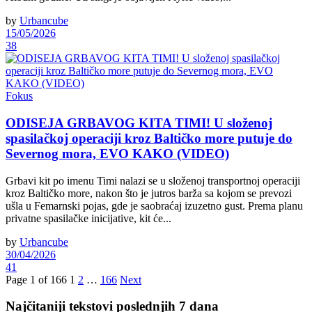
by
Urbancube
15/05/2026
38
Fokus
ODISEJA GRBAVOG KITA TIMI! U složenoj
spasilačkoj operaciji kroz Baltičko more putuje do
Severnog mora, EVO KAKO (VIDEO)
Grbavi kit po imenu Timi nalazi se u složenoj transportnoj operaciji
kroz Baltičko more, nakon što je jutros barža sa kojom se prevozi
ušla u Femarnski pojas, gde je saobraćaj izuzetno gust. Prema planu
privatne spasilačke inicijative, kit će...
by
Urbancube
30/04/2026
41
Page 1 of 166
1
2
…
166
Next
Najčitaniji tekstovi poslednjih 7 dana