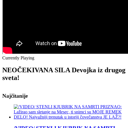
Currently Playing
NEOČEKIVANA SILA Devojka iz drugog
sveta!
Najčitanije
NEOČEKIVANA
SILA