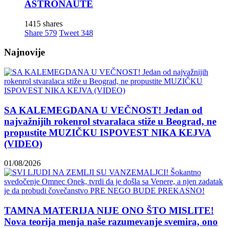
ASTRONAUTE
SLUŠAJ
VAMO!
1415 shares
Đorđe
Share
579
Tweet
348
je
Zajeban
Najnovije
okrutan
kurvin
sin!
Lokalno
SA KALEMEGDANA U VEČNOST! Jedan od
najvažnijih rokenrol stvaralaca stiže u Beograd, ne
propustite MUZIČKU ISPOVEST NIKA KEJVA
(VIDEO)
KAL!
01/08/2026
ROMALE
CAVALE
I
OSTALI
TAMNA MATERIJA NIJE ONO ŠTO MISLITE!
Nova teorija menja naše razumevanje svemira, ono
Muzika