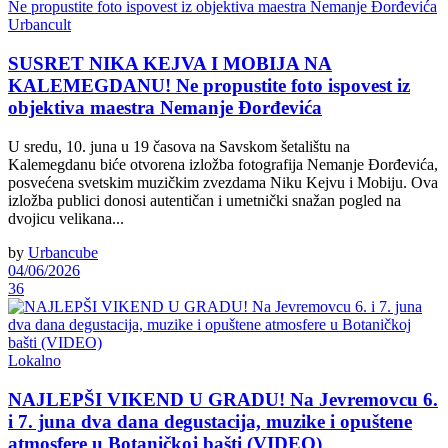
Urbancult
SUSRET NIKA KEJVA I MOBIJA NA
KALEMEGDANU! Ne propustite foto ispovest iz
objektiva maestra Nemanje Đorđevića
U sredu, 10. juna u 19 časova na Savskom šetalištu na
Kalemegdanu biće otvorena izložba fotografija Nemanje Đorđevića,
posvećena svetskim muzičkim zvezdama Niku Kejvu i Mobiju. Ova
izložba publici donosi autentičan i umetnički snažan pogled na
dvojicu velikana...
by
Urbancube
04/06/2026
36
Lokalno
NAJLEPŠI VIKEND U GRADU! Na Jevremovcu 6.
i 7. juna dva dana degustacija, muzike i opuštene
atmosfere u Botaničkoj bašti (VIDEO)