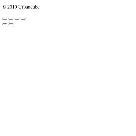
Muzika
© 2019 Urbancube
JEDAN
POZIV
MENJA
SVE!
Partibrejkers
1000
godina
Muzika