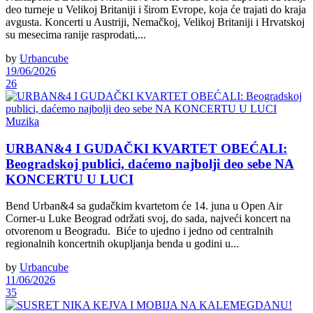
deo turneje u Velikoj Britaniji i širom Evrope, koja će trajati do kraja
avgusta. Koncerti u Austriji, Nemačkoj, Velikoj Britaniji i Hrvatskoj
su mesecima ranije rasprodati,...
by
Urbancube
19/06/2026
26
Muzika
URBAN&4 I GUDAČKI KVARTET OBEĆALI:
Beogradskoj publici, daćemo najbolji deo sebe NA
KONCERTU U LUCI
Bend Urban&4 sa gudačkim kvartetom će 14. juna u Open Air
Corner-u Luke Beograd održati svoj, do sada, najveći koncert na
otvorenom u Beogradu. Biće to ujedno i jedno od centralnih
regionalnih koncertnih okupljanja benda u godini u...
by
Urbancube
11/06/2026
35