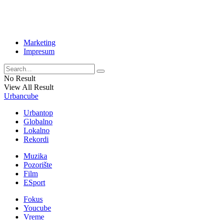
Marketing
Impresum
No Result
View All Result
Urbancube
Urbantop
Globalno
Lokalno
Rekordi
Muzika
Pozorište
Film
ESport
Fokus
Youcube
Vreme