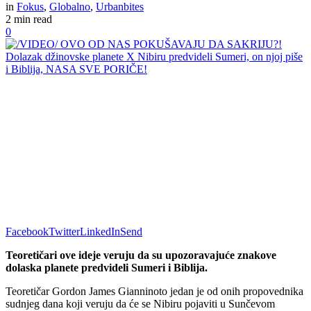
in
Fokus
,
Globalno
,
Urbanbites
2 min read
0
Facebook
Twitter
LinkedIn
Send
Teoretičari ove ideje veruju da su upozoravajuće znakove
dolaska planete predvideli Sumeri i Biblija.
Teoretičar Gordon James Gianninoto jedan je od onih propovednika
sudnjeg dana koji veruju da će se Nibiru pojaviti u Sunčevom