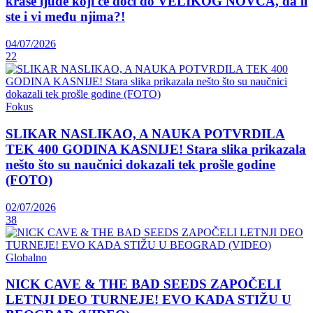
krase ljude koji će doći do VELIKOG NOVCA, da li
ste i vi među njima?!
04/07/2026
22
Fokus
SLIKAR NASLIKAO, A NAUKA POTVRDILA
TEK 400 GODINA KASNIJE! Stara slika prikazala
nešto što su naučnici dokazali tek prošle godine
(FOTO)
02/07/2026
38
Globalno
NICK CAVE & THE BAD SEEDS ZAPOČELI
LETNJI DEO TURNEJE! EVO KADA STIŽU U