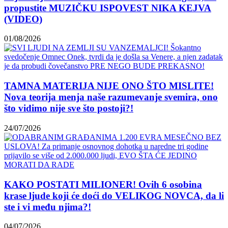
propustite MUZIČKU ISPOVEST NIKA KEJVA
(VIDEO)
01/08/2026
TAMNA MATERIJA NIJE ONO ŠTO MISLITE!
Nova teorija menja naše razumevanje svemira, ono
što vidimo nije sve što postoji?!
24/07/2026
KAKO POSTATI MILIONER! Ovih 6 osobina
krase ljude koji će doći do VELIKOG NOVCA, da li
ste i vi među njima?!
04/07/2026