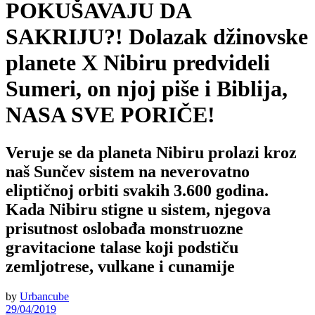
POKUŠAVAJU DA
SAKRIJU?! Dolazak džinovske
planete X Nibiru predvideli
Sumeri, on njoj piše i Biblija,
NASA SVE PORIČE!
Veruje se da planeta Nibiru prolazi kroz
naš Sunčev sistem na neverovatno
eliptičnoj orbiti svakih 3.600 godina.
Kada Nibiru stigne u sistem, njegova
prisutnost oslobađa monstruozne
gravitacione talase koji podstiču
zemljotrese, vulkane i cunamije
by
Urbancube
29/04/2019