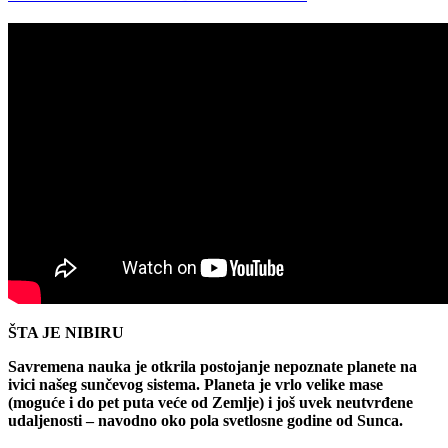
ŠTA JE NIBIRU
Savremena nauka je otkrila postojanje nepoznate planete na
ivici našeg sunčevog sistema. Planeta je vrlo velike mase
(moguće i do pet puta veće od Zemlje) i još uvek neutvrđene
udaljenosti – navodno oko pola svetlosne godine od Sunca.