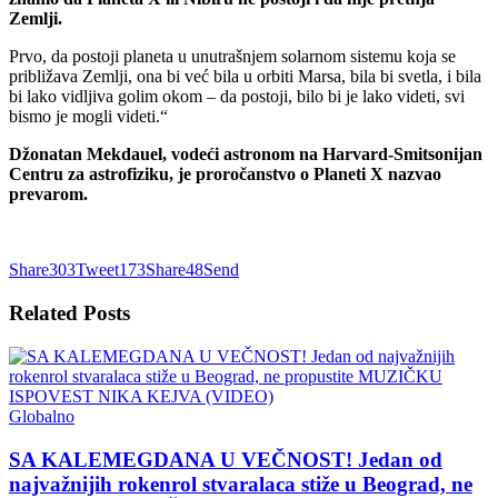
Zemlji.
Prvo, da postoji planeta u unutrašnjem solarnom sistemu koja se
približava Zemlji, ona bi već bila u orbiti Marsa, bila bi svetla, i bila
bi lako vidljiva golim okom – da postoji, bilo bi je lako videti, svi
bismo je mogli videti.“
Džonatan Mekdauel, vodeći astronom na Harvard-Smitsonijan
Centru za astrofiziku, je proročanstvo o Planeti X nazvao
prevarom.
Share
303
Tweet
173
Share
48
Send
Related
Posts
Globalno
SA KALEMEGDANA U VEČNOST! Jedan od
najvažnijih rokenrol stvaralaca stiže u Beograd, ne