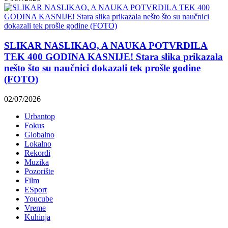
SLIKAR NASLIKAO, A NAUKA POTVRDILA
TEK 400 GODINA KASNIJE! Stara slika prikazala
nešto što su naučnici dokazali tek prošle godine
(FOTO)
02/07/2026
Urbantop
Fokus
Globalno
Lokalno
Rekordi
Muzika
Pozorište
Film
ESport
Youcube
Vreme
Kuhinja