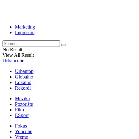
Marketing
Impresum
No Result
View All Result
Urbancube
Urbantop
Globalno
Lokalno
Rekordi
Muzika
Pozorište
Film
ESport
Fokus
Youcube
Vreme