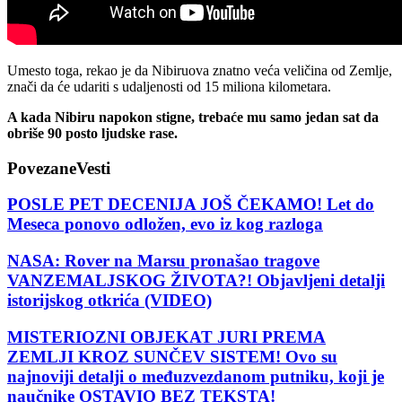
Umesto toga, rekao je da Nibiruova znatno veća veličina od Zemlje,
znači da će udariti s udaljenosti od 15 miliona kilometara.
A kada Nibiru napokon stigne, trebaće mu samo jedan sat da
obriše 90 posto ljudske rase.
Povezane
Vesti
POSLE PET DECENIJA JOŠ ČEKAMO! Let do
Meseca ponovo odložen, evo iz kog razloga
NASA: Rover na Marsu pronašao tragove
VANZEMALJSKOG ŽIVOTA?! Objavljeni detalji
istorijskog otkrića (VIDEO)
MISTERIOZNI OBJEKAT JURI PREMA
ZEMLJI KROZ SUNČEV SISTEM! Ovo su
najnoviji detalji o međuzvezdanom putniku, koji je
naučnike OSTAVIO BEZ TEKSTA!