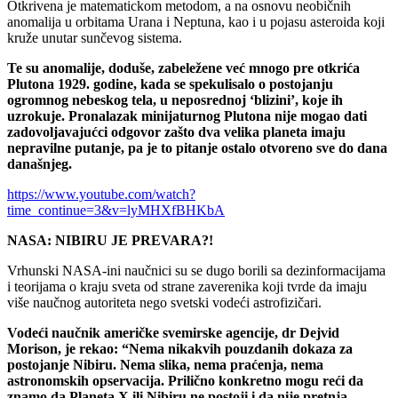
Otkrivena je matematickom metodom, a na osnovu neobičnih
anomalija u orbitama Urana i Neptuna, kao i u pojasu asteroida koji
kruže unutar sunčevog sistema.
Te su anomalije, doduše, zabeležene već mnogo pre otkrića
Plutona 1929. godine, kada se spekulisalo o postojanju
ogromnog nebeskog tela, u neposrednoj ‘blizini’, koje ih
uzrokuje. Pronalazak minijaturnog Plutona nije mogao dati
zadovoljavajućci odgovor zašto dva velika planeta imaju
nepravilne putanje, pa je to pitanje ostalo otvoreno sve do dana
današnjeg.
https://www.youtube.com/watch?
time_continue=3&v=lyMHXfBHKbA
NASA: NIBIRU JE PREVARA?!
Vrhunski NASA-ini naučnici su se dugo borili sa dezinformacijama
i teorijama o kraju sveta od strane zaverenika koji tvrde da imaju
više naučnog autoriteta nego svetski vodeći astrofizičari.
Vodeći naučnik američke svemirske agencije, dr Dejvid
Morison, je rekao: “Nema nikakvih pouzdanih dokaza za
postojanje Nibiru. Nema slika, nema praćenja, nema
astronomskih opservacija. Prilično konkretno mogu reći da
znamo da Planeta X ili Nibiru ne postoji i da nije pretnja