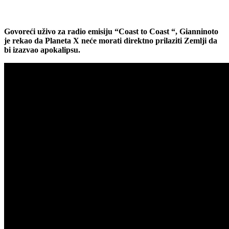
Govoreći uživo za radio emisiju “Coast to Coast “, Gianninoto
je rekao da Planeta X neće morati direktno prilaziti Zemlji da
bi izazvao apokalipsu.