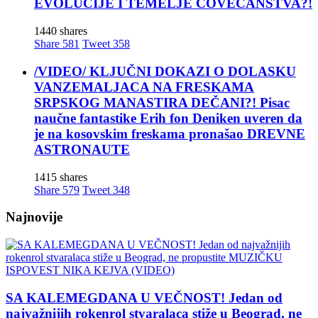
EVOLUCIJE I TEMELJE ČOVEČANSTVA?!
1440 shares
Share
581
Tweet
358
/VIDEO/ KLJUČNI DOKAZI O DOLASKU
VANZEMALJACA NA FRESKAMA
SRPSKOG MANASTIRA DEČANI?! Pisac
naučne fantastike Erih fon Deniken uveren da
je na kosovskim freskama pronašao DREVNE
ASTRONAUTE
1415 shares
Share
579
Tweet
348
Najnovije
SA KALEMEGDANA U VEČNOST! Jedan od
najvažnijih rokenrol stvaralaca stiže u Beograd, ne