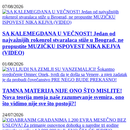
07/08/2026
SA KALEMEGDANA U VEČNOST! Jedan od
najvažnijih rokenrol stvaralaca stiže u Beograd, ne
propustite MUZIČKU ISPOVEST NIKA KEJVA
(VIDEO)
01/08/2026
TAMNA MATERIJA NIJE ONO ŠTO MISLITE!
Nova teorija menja naše razumevanje svemira, ono
što vidimo nije sve što postoji?!
24/07/2026