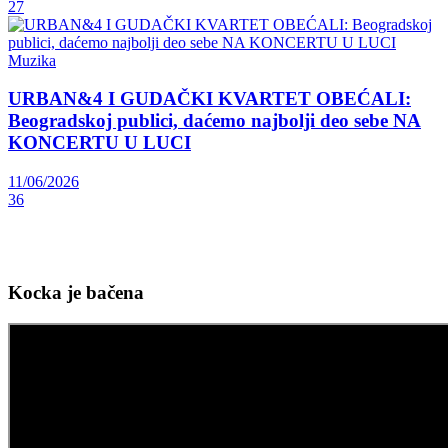
27
Muzika
URBAN&4 I GUDAČKI KVARTET OBEĆALI:
Beogradskoj publici, daćemo najbolji deo sebe NA
KONCERTU U LUCI
11/06/2026
36
Kocka je bačena