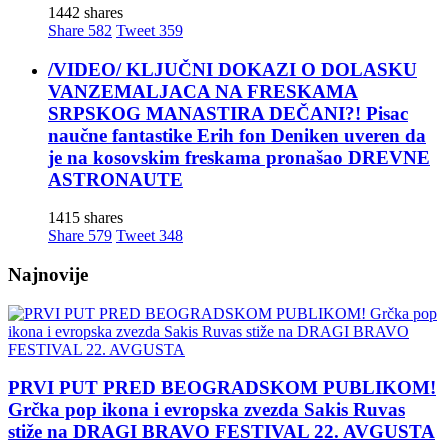
1442 shares
Share
582
Tweet
359
/VIDEO/ KLJUČNI DOKAZI O DOLASKU
VANZEMALJACA NA FRESKAMA
SRPSKOG MANASTIRA DEČANI?! Pisac
naučne fantastike Erih fon Deniken uveren da
je na kosovskim freskama pronašao DREVNE
ASTRONAUTE
1415 shares
Share
579
Tweet
348
Najnovije
PRVI PUT PRED BEOGRADSKOM PUBLIKOM!
Grčka pop ikona i evropska zvezda Sakis Ruvas
stiže na DRAGI BRAVO FESTIVAL 22. AVGUSTA