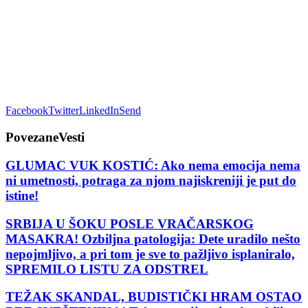
Facebook
Twitter
LinkedIn
Send
Povezane
Vesti
GLUMAC VUK KOSTIĆ: Ako nema emocija nema
ni umetnosti, potraga za njom najiskreniji je put do
istine!
SRBIJA U ŠOKU POSLE VRAČARSKOG
MASAKRA! Ozbiljna patologija: Dete uradilo nešto
nepojmljivo, a pri tom je sve to pažljivo isplaniralo,
SPREMILO LISTU ZA ODSTREL
TEŽAK SKANDAL, BUDISTIČKI HRAM OSTAO