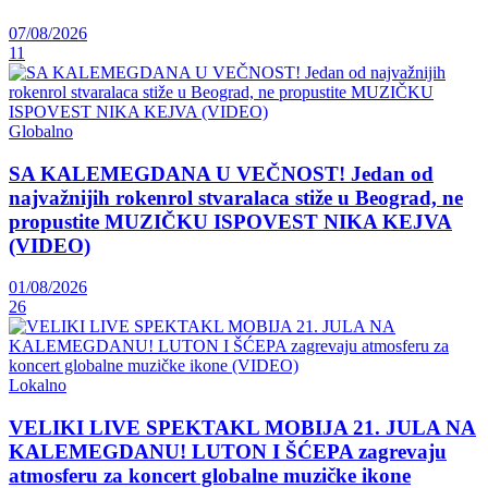
07/08/2026
11
Globalno
SA KALEMEGDANA U VEČNOST! Jedan od
najvažnijih rokenrol stvaralaca stiže u Beograd, ne
propustite MUZIČKU ISPOVEST NIKA KEJVA
(VIDEO)
01/08/2026
26
Lokalno
VELIKI LIVE SPEKTAKL MOBIJA 21. JULA NA
KALEMEGDANU! LUTON I ŠĆEPA zagrevaju
atmosferu za koncert globalne muzičke ikone