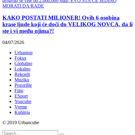
KAKO POSTATI MILIONER! Ovih 6 osobina
krase ljude koji će doći do VELIKOG NOVCA, da li
ste i vi među njima?!
04/07/2026
Urbantop
Fokus
Globalno
Lokalno
Rekordi
Muzika
Pozorište
Film
ESport
Youcube
Vreme
Kuhinja
© 2019 Urbancube