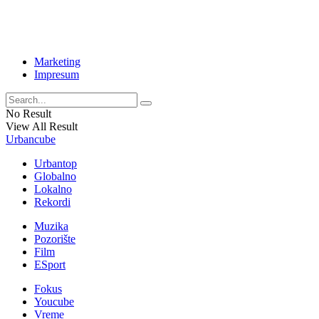
Marketing
Impresum
No Result
View All Result
Urbancube
Urbantop
Globalno
Lokalno
Rekordi
Muzika
Pozorište
Film
ESport
Fokus
Youcube
Vreme