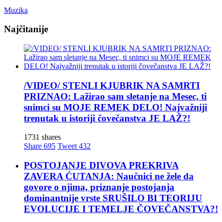
Muzika
Najčitanije
/VIDEO/ STENLI KJUBRIK NA SAMRTI
PRIZNAO: Lažirao sam sletanje na Mesec, ti
snimci su MOJE REMEK DELO! Najvažniji
trenutak u istoriji čovečanstva JE LAŽ?!
1731 shares
Share
695
Tweet
432
POSTOJANJE DIVOVA PREKRIVA
ZAVERA ĆUTANJA: Naučnici ne žele da
govore o njima, priznanje postojanja
dominantnije vrste SRUŠILO BI TEORIJU
EVOLUCIJE I TEMELJE ČOVEČANSTVA?!