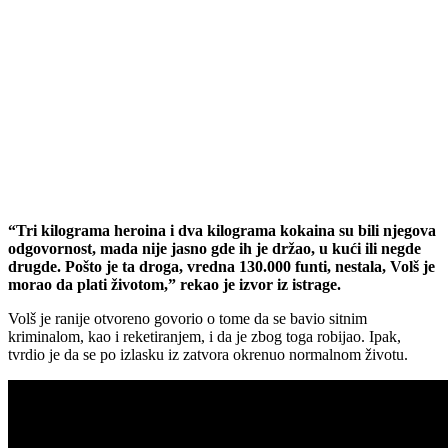
“Tri kilograma heroina i dva kilograma kokaina su bili njegova
odgovornost, mada nije jasno gde ih je držao, u kući ili negde
drugde. Pošto je ta droga, vredna 130.000 funti, nestala, Volš je
morao da plati životom,” rekao je izvor iz istrage.
Volš je ranije otvoreno govorio o tome da se bavio sitnim
kriminalom, kao i reketiranjem, i da je zbog toga robijao. Ipak,
tvrdio je da se po izlasku iz zatvora okrenuo normalnom životu.