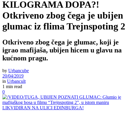
KILOGRAMA DOPA?!
Otkriveno zbog čega je ubijen
glumac iz flima Trejnspoting 2
Otkriveno zbog čega je glumac, koji je
igrao mafijaša, ubijen hicem u glavu na
kućnom pragu.
by
Urbancube
20/04/2019
in
Urbancult
1 min read
0