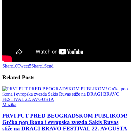
Share
10
Tweet
5
Share
1
Send
Related
Posts
Muzika
PRVI PUT PRED BEOGRADSKOM PUBLIKOM!
Grčka pop ikona i evropska zvezda Sakis Ruvas
stiže na DRAGI BRAVO FESTIVAL 22. AVGUSTA