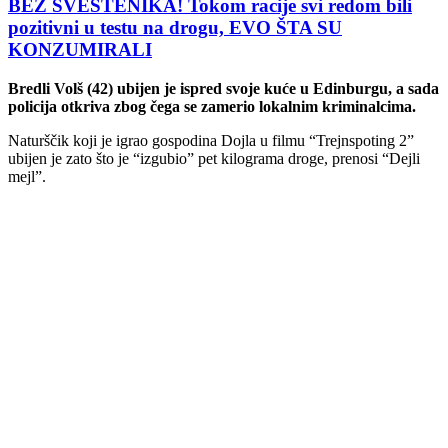
BEZ SVEŠTENIKA! Tokom racije svi redom bili
pozitivni u testu na drogu, EVO ŠTA SU
KONZUMIRALI
Bredli Volš (42) ubijen je ispred svoje kuće u Edinburgu, a sada
policija otkriva zbog čega se zamerio lokalnim kriminalcima.
Naturščik koji je igrao gospodina Dojla u filmu “Trejnspoting 2”
ubijen je zato što je “izgubio” pet kilograma droge, prenosi “Dejli
mejl”.