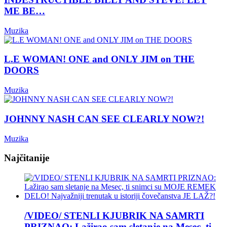
ME BE…
Muzika
L.E WOMAN! ONE and ONLY JIM on THE
DOORS
Muzika
JOHNNY NASH CAN SEE CLEARLY NOW?!
Muzika
Najčitanije
/VIDEO/ STENLI KJUBRIK NA SAMRTI
PRIZNAO: Lažirao sam sletanje na Mesec, ti