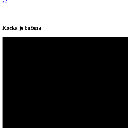
22
Kocka je bačena