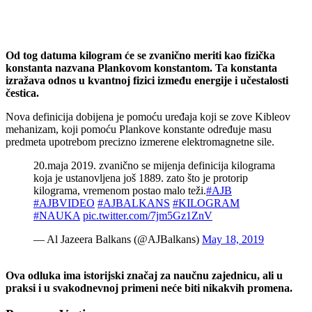
Od tog datuma kilogram će se zvanično meriti kao fizička
konstanta nazvana Plankovom konstantom. Ta konstanta
izražava odnos u kvantnoj fizici između energije i učestalosti
čestica.
Nova definicija dobijena je pomoću uređaja koji se zove Kibleov
mehanizam, koji pomoću Plankove konstante određuje masu
predmeta upotrebom precizno izmerene elektromagnetne sile.
20.maja 2019. zvanično se mijenja definicija kilograma
koja je ustanovljena još 1889. zato što je protorip
kilograma, vremenom postao malo teži.
#AJB
#AJBVIDEO
#AJBALKANS
#KILOGRAM
#NAUKA
pic.twitter.com/7jm5Gz1ZnV
— Al Jazeera Balkans (@AJBalkans)
May 18, 2019
Ova odluka ima istorijski značaj za naučnu zajednicu, ali u
praksi i u svakodnevnoj primeni neće biti nikakvih promena.