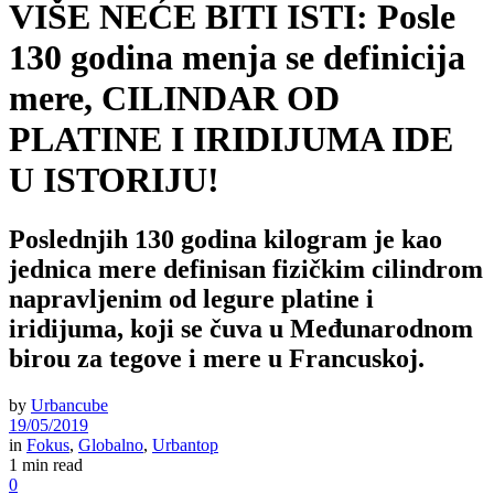
VIŠE NEĆE BITI ISTI: Posle
130 godina menja se definicija
mere, CILINDAR OD
PLATINE I IRIDIJUMA IDE
U ISTORIJU!
Poslednjih 130 godina kilogram je kao
jednica mere definisan fizičkim cilindrom
napravljenim od legure platine i
iridijuma, koji se čuva u Međunarodnom
birou za tegove i mere u Francuskoj.
by
Urbancube
19/05/2019
in
Fokus
,
Globalno
,
Urbantop
1 min read
0