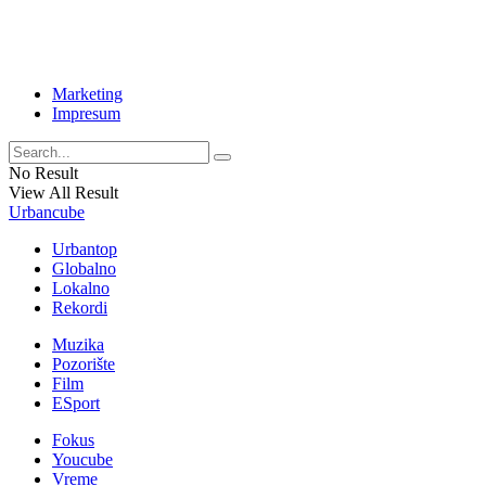
Marketing
Impresum
No Result
View All Result
Urbancube
Urbantop
Globalno
Lokalno
Rekordi
Muzika
Pozorište
Film
ESport
Fokus
Youcube
Vreme