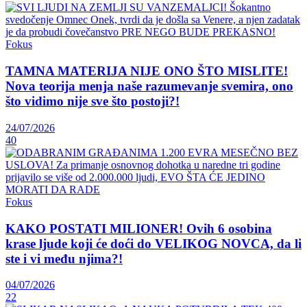
Fokus
TAMNA MATERIJA NIJE ONO ŠTO MISLITE!
Nova teorija menja naše razumevanje svemira, ono
što vidimo nije sve što postoji?!
24/07/2026
40
Fokus
KAKO POSTATI MILIONER! Ovih 6 osobina
krase ljude koji će doći do VELIKOG NOVCA, da li
ste i vi među njima?!
04/07/2026
22