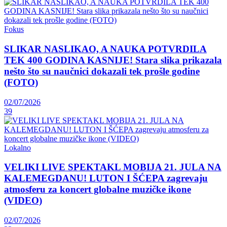
Fokus
SLIKAR NASLIKAO, A NAUKA POTVRDILA
TEK 400 GODINA KASNIJE! Stara slika prikazala
nešto što su naučnici dokazali tek prošle godine
(FOTO)
02/07/2026
39
Lokalno
VELIKI LIVE SPEKTAKL MOBIJA 21. JULA NA
KALEMEGDANU! LUTON I ŠĆEPA zagrevaju
atmosferu za koncert globalne muzičke ikone
(VIDEO)
02/07/2026