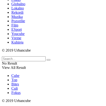
Globalno
Lokalno
Rekordi
Muzika
Pozorište
Film
ESport
Youcube
Vreme
Kuhinja
© 2019 Urbancube
No Result
View All Result
Cube
Top
Bites
Cult
Fokus
© 2019 Urbancube