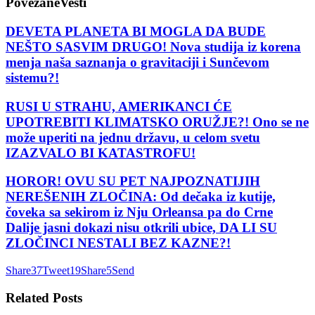
Povezane
Vesti
DEVETA PLANETA BI MOGLA DA BUDE
NEŠTO SASVIM DRUGO! Nova studija iz korena
menja naša saznanja o gravitaciji i Sunčevom
sistemu?!
RUSI U STRAHU, AMERIKANCI ĆE
UPOTREBITI KLIMATSKO ORUŽJE?! Ono se ne
može uperiti na jednu državu, u celom svetu
IZAZVALO BI KATASTROFU!
HOROR! OVU SU PET NAJPOZNATIJIH
NEREŠENIH ZLOČINA: Od dečaka iz kutije,
čoveka sa sekirom iz Nju Orleansa pa do Crne
Dalije jasni dokazi nisu otkrili ubice, DA LI SU
ZLOČINCI NESTALI BEZ KAZNE?!
Share
37
Tweet
19
Share
5
Send
Related
Posts