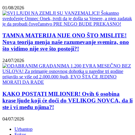
01/08/2026
TAMNA MATERIJA NIJE ONO ŠTO MISLITE!
Nova teorija menja naše razumevanje svemira, ono
što vidimo nije sve što postoji?!
24/07/2026
KAKO POSTATI MILIONER! Ovih 6 osobina
krase ljude koji će doći do VELIKOG NOVCA, da li
ste i vi među njima?!
04/07/2026
Urbantop
Fokus