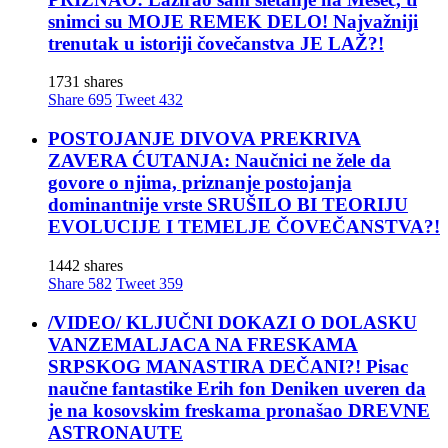
snimci su MOJE REMEK DELO! Najvažniji
trenutak u istoriji čovečanstva JE LAŽ?!
1731 shares
Share
695
Tweet
432
POSTOJANJE DIVOVA PREKRIVA
ZAVERA ĆUTANJA: Naučnici ne žele da
govore o njima, priznanje postojanja
dominantnije vrste SRUŠILO BI TEORIJU
EVOLUCIJE I TEMELJE ČOVEČANSTVA?!
1442 shares
Share
582
Tweet
359
/VIDEO/ KLJUČNI DOKAZI O DOLASKU
VANZEMALJACA NA FRESKAMA
SRPSKOG MANASTIRA DEČANI?! Pisac
naučne fantastike Erih fon Deniken uveren da
je na kosovskim freskama pronašao DREVNE
ASTRONAUTE