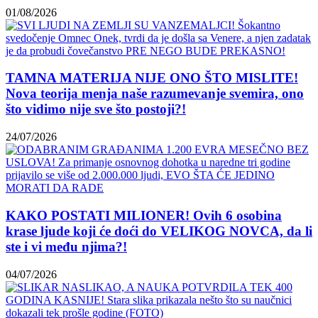
01/08/2026
TAMNA MATERIJA NIJE ONO ŠTO MISLITE!
Nova teorija menja naše razumevanje svemira, ono
što vidimo nije sve što postoji?!
24/07/2026
KAKO POSTATI MILIONER! Ovih 6 osobina
krase ljude koji će doći do VELIKOG NOVCA, da li
ste i vi među njima?!
04/07/2026