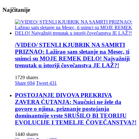
Najčitanije
/VIDEO/ STENLI KJUBRIK NA SAMRTI
PRIZNAO: Lažirao sam sletanje na Mesec, ti
snimci su MOJE REMEK DELO! Najvažniji
trenutak u istoriji čovečanstva JE LAŽ?!
1729 shares
Share
694
Tweet
431
POSTOJANJE DIVOVA PREKRIVA
ZAVERA ĆUTANJA: Naučnici ne žele da
govore o njima, priznanje postojanja
dominantnije vrste SRUŠILO BI TEORIJU
EVOLUCIJE I TEMELJE ČOVEČANSTVA?!
1440 shares