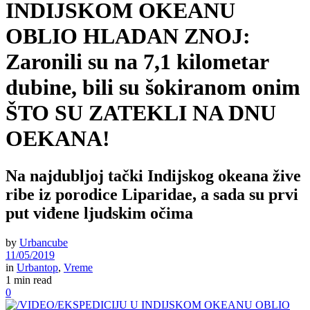
INDIJSKOM OKEANU
OBLIO HLADAN ZNOJ:
Zaronili su na 7,1 kilometar
dubine, bili su šokiranom onim
ŠTO SU ZATEKLI NA DNU
OEKANA!
Na najdubljoj tački Indijskog okeana žive
ribe iz porodice Liparidae, a sada su prvi
put viđene ljudskim očima
by
Urbancube
11/05/2019
in
Urbantop
,
Vreme
1 min read
0