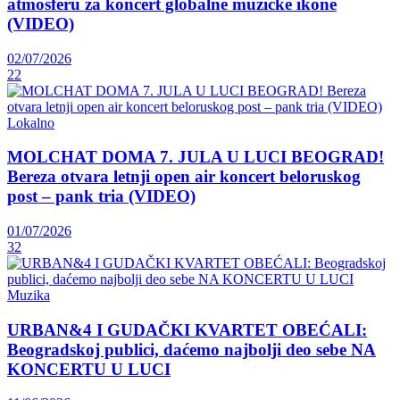
atmosferu za koncert globalne muzičke ikone
(VIDEO)
02/07/2026
22
Lokalno
MOLCHAT DOMA 7. JULA U LUCI BEOGRAD!
Bereza otvara letnji open air koncert beloruskog
post – pank tria (VIDEO)
01/07/2026
32
Muzika
URBAN&4 I GUDAČKI KVARTET OBEĆALI:
Beogradskoj publici, daćemo najbolji deo sebe NA
KONCERTU U LUCI