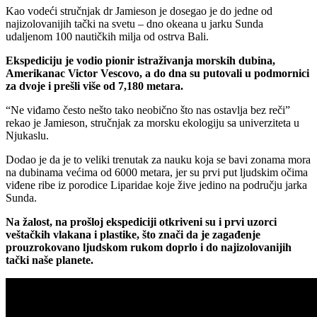
Kao vodeći stručnjak dr Jamieson je dosegao je do jedne od
najizolovanijih tački na svetu – dno okeana u jarku Sunda
udaljenom 100 nautičkih milja od ostrva Bali.
Ekspediciju je vodio pionir istraživanja morskih dubina,
Amerikanac Victor Vescovo, a do dna su putovali u podmornici
za dvoje i prešli više od 7,180 metara.
“Ne viđamo često nešto tako neobično što nas ostavlja bez reči”
rekao je Jamieson, stručnjak za morsku ekologiju sa univerziteta u
Njukaslu.
Dodao je da je to veliki trenutak za nauku koja se bavi zonama mora
na dubinama većima od 6000 metara, jer su prvi put ljudskim očima
viđene ribe iz porodice Liparidae koje žive jedino na području jarka
Sunda.
Na žalost, na prošloj ekspediciji otkriveni su i prvi uzorci
veštačkih vlakana i plastike, što znači da je zagađenje
prouzrokovano ljudskom rukom doprlo i do najizolovanijih
tački naše planete.