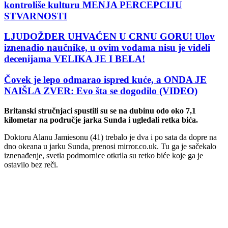
kontroliše kulturu MENJA PERCEPCIJU
STVARNOSTI
LJUDOŽDER UHVAĆEN U CRNU GORU! Ulov
iznenadio naučnike, u ovim vodama nisu je videli
decenijama VELIKA JE I BELA!
Čovek je lepo odmarao ispred kuće, a ONDA JE
NAIŠLA ZVER: Evo šta se dogodilo (VIDEO)
Britanski stručnjaci spustili su se na dubinu odo oko 7,1
kilometar na područje jarka Sunda i ugledali retka bića.
Doktoru Alanu Jamiesonu (41) trebalo je dva i po sata da dopre na
dno okeana u jarku Sunda, prenosi mirror.co.uk. Tu ga je sačekalo
iznenađenje, svetla podmornice otkrila su retko biće koje ga je
ostavilo bez reči.