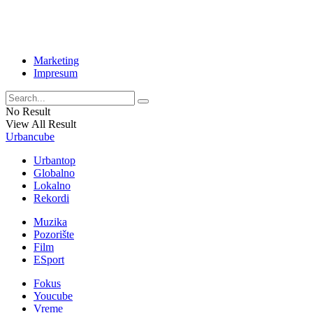
Marketing
Impresum
No Result
View All Result
Urbancube
Urbantop
Globalno
Lokalno
Rekordi
Muzika
Pozorište
Film
ESport
Fokus
Youcube
Vreme