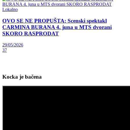
Lokalno
OVO SE NE PROPUŠTA: Scenski spektakl
CARMINA BURANA 4. juna u MTS dvorani
SKORO RASPRODAT
29/05/2026
37
Kocka je bačena