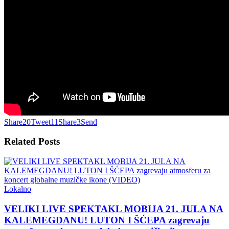
Share
20
Tweet
11
Share
3
Send
Related
Posts
Lokalno
VELIKI LIVE SPEKTAKL MOBIJA 21. JULA NA
KALEMEGDANU! LUTON I ŠĆEPA zagrevaju