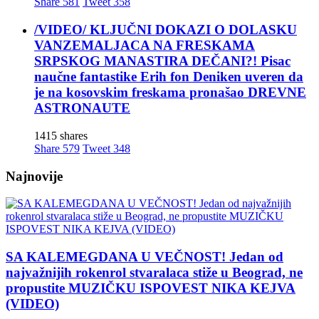
Share
581
Tweet
358
/VIDEO/ KLJUČNI DOKAZI O DOLASKU
VANZEMALJACA NA FRESKAMA
SRPSKOG MANASTIRA DEČANI?! Pisac
naučne fantastike Erih fon Deniken uveren da
je na kosovskim freskama pronašao DREVNE
ASTRONAUTE
1415 shares
Share
579
Tweet
348
Najnovije
SA KALEMEGDANA U VEČNOST! Jedan od
najvažnijih rokenrol stvaralaca stiže u Beograd, ne
propustite MUZIČKU ISPOVEST NIKA KEJVA
(VIDEO)