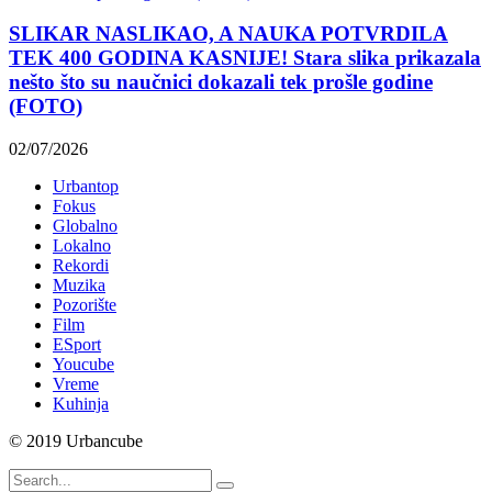
SLIKAR NASLIKAO, A NAUKA POTVRDILA
TEK 400 GODINA KASNIJE! Stara slika prikazala
nešto što su naučnici dokazali tek prošle godine
(FOTO)
02/07/2026
Urbantop
Fokus
Globalno
Lokalno
Rekordi
Muzika
Pozorište
Film
ESport
Youcube
Vreme
Kuhinja
© 2019 Urbancube