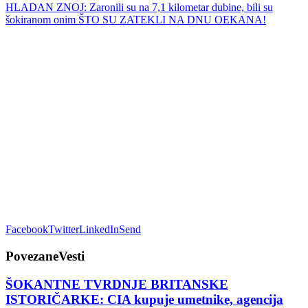
Facebook
Twitter
LinkedIn
Send
Povezane
Vesti
ŠOKANTNE TVRDNJE BRITANSKE
ISTORIČARKE: CIA kupuje umetnike, agencija