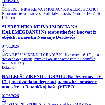
11/06/2026
35
Urbancult
SUSRET NIKA KEJVA I MOBIJA NA
KALEMEGDANU! Ne propustite foto ispovest iz
objektiva maestra Nemanje Đorđevića
04/06/2026
36
Lokalno
NAJLEPŠI VIKEND U GRADU! Na Jevremovcu 6.
i 7. juna dva dana degustacija, muzike i opuštene
atmosfere u Botaničkoj bašti (VIDEO)
02/06/2026
28