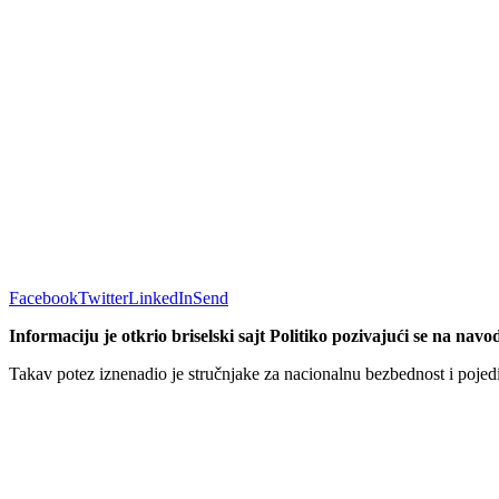
Facebook
Twitter
LinkedIn
Send
Informaciju je otkrio briselski sajt Politiko pozivajući se na na
Takav potez iznenadio je stručnjake za nacionalnu bezbednost i pojedi