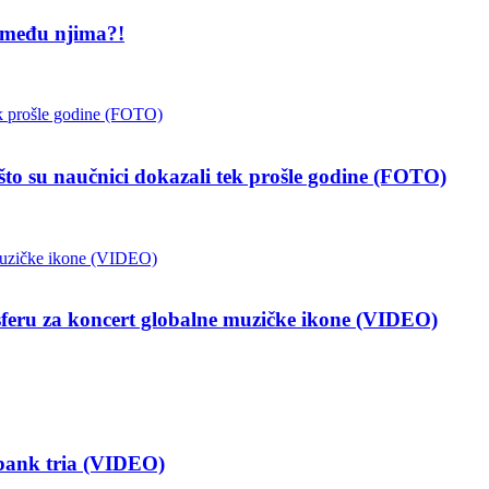
 među njima?!
 naučnici dokazali tek prošle godine (FOTO)
a koncert globalne muzičke ikone (VIDEO)
ank tria (VIDEO)