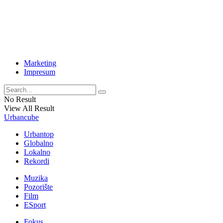
Marketing
Impresum
No Result
View All Result
Urbancube
Urbantop
Globalno
Lokalno
Rekordi
Muzika
Pozorište
Film
ESport
Fokus