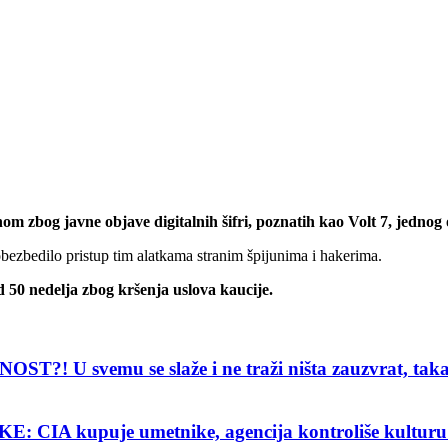
znom zbog javne objave digitalnih šifri, poznatih kao Volt 7, jedn
bezbedilo pristup tim alatkama stranim špijunima i hakerima.
 50 nedelja zbog kršenja uslova kaucije.
U svemu se slaže i ne traži ništa zauzvrat, ta
IA kupuje umetnike, agencija kontroliše kul