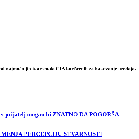
og od najmoćnijih iz arsenala CIA korišćenih za hakovanje uređaja.
kav prijatelj mogao bi ZNATNO DA POGORŠA
turu MENJA PERCEPCIJU STVARNOSTI