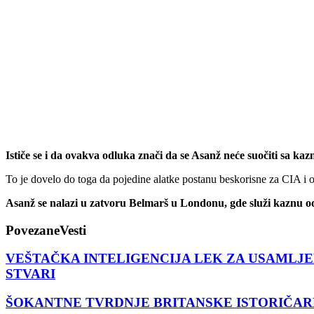
Ističe se i da ovakva odluka znači da se Asanž neće suočiti sa ka
To je dovelo do toga da pojedine alatke postanu beskorisne za CIA i o
Asanž se nalazi u zatvoru Belmarš u Londonu, gde služi kaznu od
Povezane
Vesti
VEŠTAČKA INTELIGENCIJA LEK ZA USAMLJENOST?! 
STVARI
ŠOKANTNE TVRDNJE BRITANSKE ISTORIČARKE: C