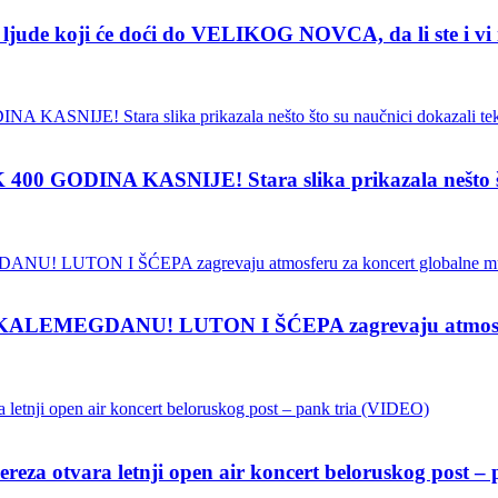
de koji će doći do VELIKOG NOVCA, da li ste i vi
INA KASNIJE! Stara slika prikazala nešto što su
EMEGDANU! LUTON I ŠĆEPA zagrevaju atmosferu z
vara letnji open air koncert beloruskog post – p