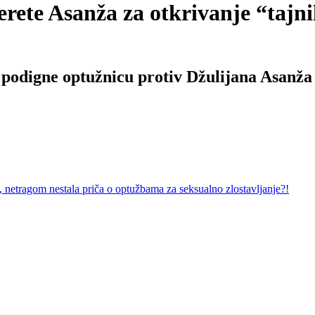
te Asanža za otkrivanje “tajni
 podigne optužnicu protiv Džulijana Asanža 