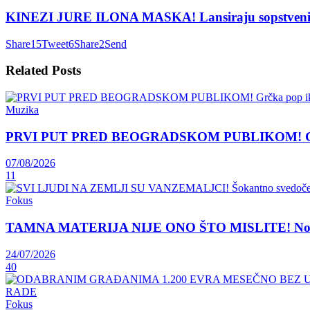
KINEZI JURE ILONA MASKA! Lansiraju sopstveni Satrl
Share
15
Tweet
6
Share
2
Send
Related
Posts
Muzika
PRVI PUT PRED BEOGRADSKOM PUBLIKOM! Grčka 
07/08/2026
11
Fokus
TAMNA MATERIJA NIJE ONO ŠTO MISLITE! Nova teori
24/07/2026
40
Fokus