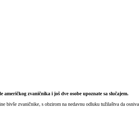
vode američkog zvaničnika i još dve osobe upoznate sa slučajem.
ne bivše zvaničnike, s obzirom na nedavnu odluku tužilaštva da osnivač