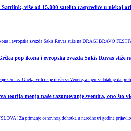
ink, više od 15.000 satelita rasprediće u niskoj or
pop ikona i evropska zvezda Sakis Ruvas stiž
ja menja naše razumevanje svemira, ono što vidimo