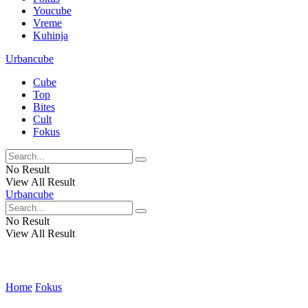
Youcube
Vreme
Kuhinja
Urbancube
Cube
Top
Bites
Cult
Fokus
No Result
View All Result
Urbancube
No Result
View All Result
Home
Fokus