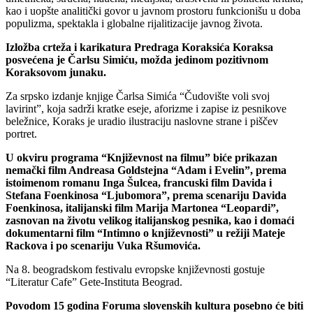
kao i uopšte analitički govor u javnom prostoru funkcionišu u doba
populizma, spektakla i globalne rijalitizacije javnog života.
Izložba crteža i karikatura Predraga Koraksića Koraksa
posvećena je Čarlsu Simiću, možda jedinom pozitivnom
Koraksovom junaku.
Za srpsko izdanje knjige Čarlsa Simića “Čudovište voli svoj
lavirint”, koja sadrži kratke eseje, aforizme i zapise iz pesnikove
beležnice, Koraks je uradio ilustraciju naslovne strane i piščev
portret.
U okviru programa “Književnost na filmu” biće prikazan
nemački film Andreasa Goldstejna “Adam i Evelin”, prema
istoimenom romanu Inga Šulcea, francuski film Davida i
Stefana Foenkinosa “Ljubomora”, prema scenariju Davida
Foenkinosa, italijanski film Marija Martonea “Leopardi”,
zasnovan na životu velikog italijanskog pesnika, kao i domaći
dokumentarni film “Intimno o književnosti” u režiji Mateje
Rackova i po scenariju Vuka Ršumovića.
Na 8. beogradskom festivalu evropske književnosti gostuje
“Literatur Cafe” Gete-Instituta Beograd.
Povodom 15 godina Foruma slovenskih kultura posebno će biti