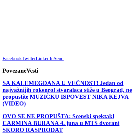
Facebook
Twitter
LinkedIn
Send
Povezane
Vesti
SA KALEMEGDANA U VEČNOST! Jedan od
najvažnijih rokenrol stvaralaca stiže u Beograd, ne
propustite MUZIČKU ISPOVEST NIKA KEJVA
(VIDEO)
OVO SE NE PROPUŠTA: Scenski spektakl
CARMINA BURANA 4. juna u MTS dvorani
SKORO RASPRODAT