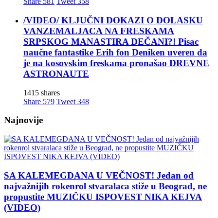
Share
581
Tweet
358
/VIDEO/ KLJUČNI DOKAZI O DOLASKU
VANZEMALJACA NA FRESKAMA
SRPSKOG MANASTIRA DEČANI?! Pisac
naučne fantastike Erih fon Deniken uveren da
je na kosovskim freskama pronašao DREVNE
ASTRONAUTE
1415 shares
Share
579
Tweet
348
Najnovije
SA KALEMEGDANA U VEČNOST! Jedan od
najvažnijih rokenrol stvaralaca stiže u Beograd, ne
propustite MUZIČKU ISPOVEST NIKA KEJVA
(VIDEO)