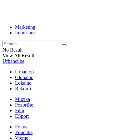
Marketing
Impresum
No Result
View All Result
Urbancube
Urbantop
Globalno
Lokalno
Rekordi
Muzika
Pozorište
Film
ESport
Fokus
Youcube
Vreme