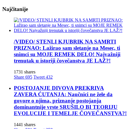
Najčitanije
/VIDEO/ STENLI KJUBRIK NA SAMRTI
PRIZNAO: Lažirao sam sletanje na Mesec, ti
snimci su MOJE REMEK DELO! Najvažniji
trenutak u istoriji čovečanstva JE LAŽ?!
1731 shares
Share
695
Tweet
432
POSTOJANJE DIVOVA PREKRIVA
ZAVERA ĆUTANJA: Naučnici ne žele da
govore o njima, priznanje postojanja
dominantnije vrste SRUŠILO BI TEORIJU
EVOLUCIJE I TEMELJE ČOVEČANSTVA?!
1441 shares