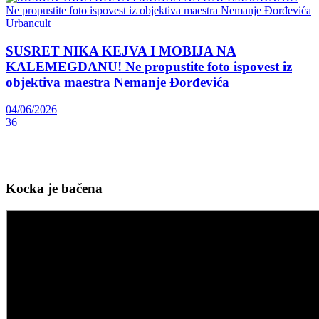
Urbancult
SUSRET NIKA KEJVA I MOBIJA NA
KALEMEGDANU! Ne propustite foto ispovest iz
objektiva maestra Nemanje Đorđevića
04/06/2026
36
Kocka je bačena