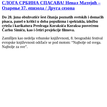
СЛОГА СРБИНА СПАСАВА! Ненад Матејић –
Oзарење 37. епизода / Друга сезона
Do 28. juna obuhvatiće šest čitanja poznatih svetskih i domaćih
pisaca, panel o kritici u doba populizma i spektakla, izložbu
crteža i karikatura Predraga Koraksića Koraksa posvećenu
Čarlsu Simiću, kao i četiri projekcije filmova.
Zamišljen kao nedelja vrhunske književnosti, 8. beogradski festival
evropske književnosti održaće se pod motom: “Najbolje od svega.
Najbolje za sve”.