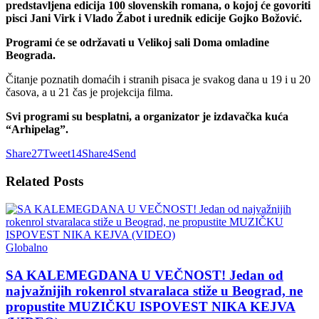
predstavljena edicija 100 slovenskih romana, o kojoj će govoriti
pisci Jani Virk i Vlado Žabot i urednik edicije Gojko Božović.
Programi će se održavati u Velikoj sali Doma omladine
Beograda.
Čitanje poznatih domaćih i stranih pisaca je svakog dana u 19 i u 20
časova, a u 21 čas je projekcija filma.
Svi programi su besplatni, a organizator je izdavačka kuća
“Arhipelag”.
Share
27
Tweet
14
Share
4
Send
Related
Posts
Globalno
SA KALEMEGDANA U VEČNOST! Jedan od
najvažnijih rokenrol stvaralaca stiže u Beograd, ne
propustite MUZIČKU ISPOVEST NIKA KEJVA