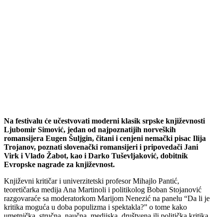
Na festivalu će učestvovati moderni klasik srpske književnosti
Ljubomir Simović, jedan od najpoznatijih norveških
romansijera Eugen Šuljgin, čitani i cenjeni nemački pisac Ilija
Trojanov, poznati slovenački romansijeri i pripovedači Jani
Virk i Vlado Žabot, kao i Darko Tuševljaković, dobitnik
Evropske nagrade za književnost.
Književni kritičar i univerzitetski profesor Mihajlo Pantić,
teoretičarka medija Ana Martinoli i politikolog Boban Stojanović
razgovaraće sa moderatorkom Marijom Nenezić na panelu “Da li je
kritika moguća u doba populizma i spektakla?” o tome kako
umetnička, stručna, naučna, medijska, društvena ili politička kritika,