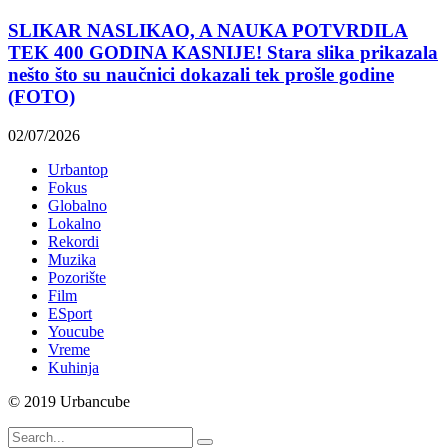
SLIKAR NASLIKAO, A NAUKA POTVRDILA
TEK 400 GODINA KASNIJE! Stara slika prikazala
nešto što su naučnici dokazali tek prošle godine
(FOTO)
02/07/2026
Urbantop
Fokus
Globalno
Lokalno
Rekordi
Muzika
Pozorište
Film
ESport
Youcube
Vreme
Kuhinja
© 2019 Urbancube