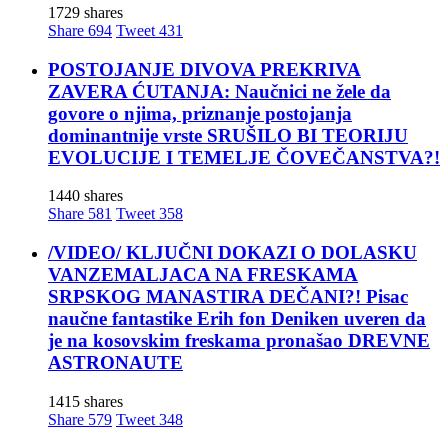
1729 shares
Share
694
Tweet
431
POSTOJANJE DIVOVA PREKRIVA
ZAVERA ĆUTANJA: Naučnici ne žele da
govore o njima, priznanje postojanja
dominantnije vrste SRUŠILO BI TEORIJU
EVOLUCIJE I TEMELJE ČOVEČANSTVA?!
1440 shares
Share
581
Tweet
358
/VIDEO/ KLJUČNI DOKAZI O DOLASKU
VANZEMALJACA NA FRESKAMA
SRPSKOG MANASTIRA DEČANI?! Pisac
naučne fantastike Erih fon Deniken uveren da
je na kosovskim freskama pronašao DREVNE
ASTRONAUTE
1415 shares
Share
579
Tweet
348