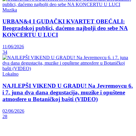
Muzika
URBAN&4 I GUDAČKI KVARTET OBEĆALI:
Beogradskoj publici, daćemo najbolji deo sebe NA
KONCERTU U LUCI
11/06/2026
34
Lokalno
NAJLEPŠI VIKEND U GRADU! Na Jevremovcu 6.
i 7. juna dva dana degustacija, muzike i opuštene
atmosfere u Botaničkoj bašti (VIDEO)
02/06/2026
28