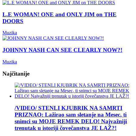
L.E WOMAN! ONE and ONLY JIM on THE
DOORS
Muzika
JOHNNY NASH CAN SEE CLEARLY NOW?!
Muzika
Najčitanije
/VIDEO/ STENLI KJUBRIK NA SAMRTI
PRIZNAO: Lažirao sam sletanje na Mesec, ti
snimci su MOJE REMEK DELO! Najvažniji
trenutak u istoriji čovečanstva JE LAŽ?!