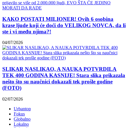
KAKO POSTATI MILIONER! Ovih 6 osobina
krase ljude koji će doći do VELIKOG NOVCA, da li
ste i vi među njima?!
04/07/2026
SLIKAR NASLIKAO, A NAUKA POTVRDILA
TEK 400 GODINA KASNIJE! Stara slika prikazala
nešto što su naučnici dokazali tek prošle godine
(FOTO)
02/07/2026
Urbantop
Fokus
Globalno
Lokalno