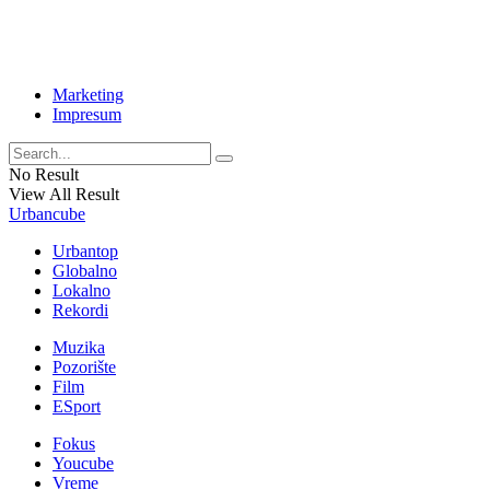
Marketing
Impresum
No Result
View All Result
Urbancube
Urbantop
Globalno
Lokalno
Rekordi
Muzika
Pozorište
Film
ESport
Fokus
Youcube
Vreme