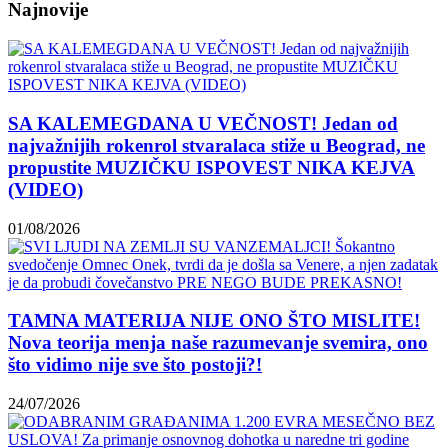
Najnovije
SA KALEMEGDANA U VEČNOST! Jedan od
najvažnijih rokenrol stvaralaca stiže u Beograd, ne
propustite MUZIČKU ISPOVEST NIKA KEJVA
(VIDEO)
01/08/2026
TAMNA MATERIJA NIJE ONO ŠTO MISLITE!
Nova teorija menja naše razumevanje svemira, ono
što vidimo nije sve što postoji?!
24/07/2026