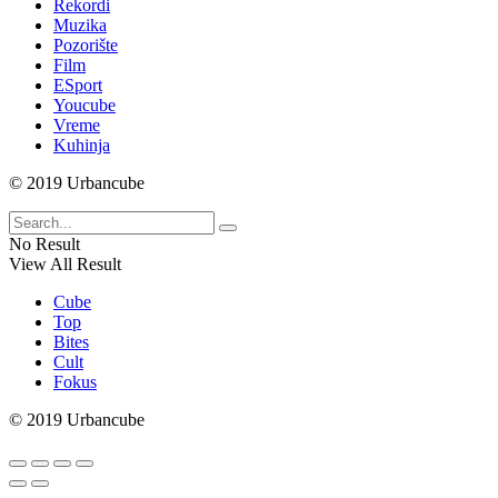
Rekordi
Muzika
Pozorište
Film
ESport
Youcube
Vreme
Kuhinja
© 2019 Urbancube
No Result
View All Result
Cube
Top
Bites
Cult
Fokus
© 2019 Urbancube