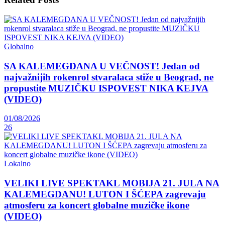
Globalno
SA KALEMEGDANA U VEČNOST! Jedan od
najvažnijih rokenrol stvaralaca stiže u Beograd, ne
propustite MUZIČKU ISPOVEST NIKA KEJVA
(VIDEO)
01/08/2026
26
Lokalno
VELIKI LIVE SPEKTAKL MOBIJA 21. JULA NA
KALEMEGDANU! LUTON I ŠĆEPA zagrevaju
atmosferu za koncert globalne muzičke ikone
(VIDEO)