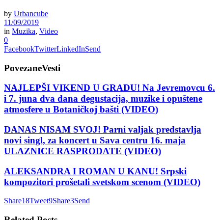
by
Urbancube
11/09/2019
in
Muzika
,
Video
0
Facebook
Twitter
LinkedIn
Send
Povezane
Vesti
NAJLEPŠI VIKEND U GRADU! Na Jevremovcu 6.
i 7. juna dva dana degustacija, muzike i opuštene
atmosfere u Botaničkoj bašti (VIDEO)
DANAS NISAM SVOJ! Parni valjak predstavlja
novi singl, za koncert u Sava centru 16. maja
ULAZNICE RASPRODATE (VIDEO)
ALEKSANDRA I ROMAN U KANU! Srpski
kompozitori prošetali svetskom scenom (VIDEO)
Share
18
Tweet
9
Share
3
Send
Related
Posts