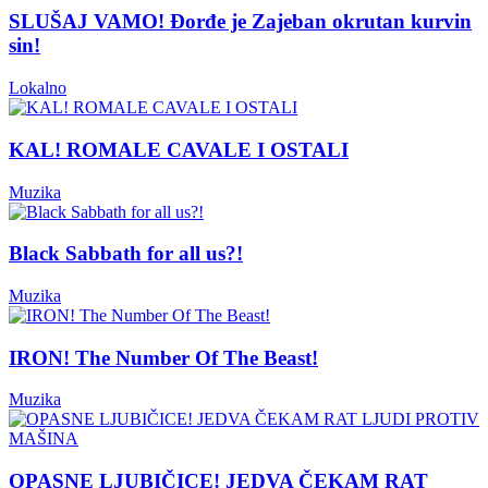
SLUŠAJ VAMO! Đorđe je Zajeban okrutan kurvin
sin!
Lokalno
KAL! ROMALE CAVALE I OSTALI
Muzika
Black Sabbath for all us?!
Muzika
IRON! The Number Of The Beast!
Muzika
OPASNE LJUBIČICE! JEDVA ČEKAM RAT