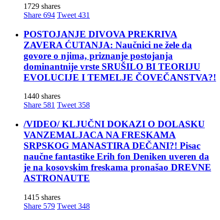
1729 shares
Share
694
Tweet
431
POSTOJANJE DIVOVA PREKRIVA
ZAVERA ĆUTANJA: Naučnici ne žele da
govore o njima, priznanje postojanja
dominantnije vrste SRUŠILO BI TEORIJU
EVOLUCIJE I TEMELJE ČOVEČANSTVA?!
1440 shares
Share
581
Tweet
358
/VIDEO/ KLJUČNI DOKAZI O DOLASKU
VANZEMALJACA NA FRESKAMA
SRPSKOG MANASTIRA DEČANI?! Pisac
naučne fantastike Erih fon Deniken uveren da
je na kosovskim freskama pronašao DREVNE
ASTRONAUTE
1415 shares
Share
579
Tweet
348