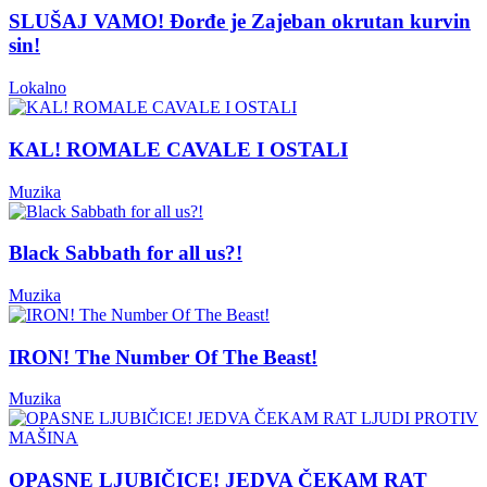
SLUŠAJ VAMO! Đorđe je Zajeban okrutan kurvin
sin!
Lokalno
KAL! ROMALE CAVALE I OSTALI
Muzika
Black Sabbath for all us?!
Muzika
IRON! The Number Of The Beast!
Muzika
OPASNE LJUBIČICE! JEDVA ČEKAM RAT