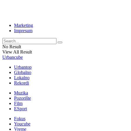
Marketing
Impresum
No Result
View All Result
Urbancube
Urbantop
Globalno
Lokalno
Rekordi
Muzika
Pozorište
Film
ESport
Fokus
Youcube
Vreme