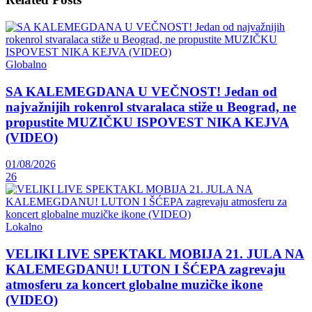
Globalno
SA KALEMEGDANA U VEČNOST! Jedan od
najvažnijih rokenrol stvaralaca stiže u Beograd, ne
propustite MUZIČKU ISPOVEST NIKA KEJVA
(VIDEO)
01/08/2026
26
Lokalno
VELIKI LIVE SPEKTAKL MOBIJA 21. JULA NA
KALEMEGDANU! LUTON I ŠĆEPA zagrevaju
atmosferu za koncert globalne muzičke ikone
(VIDEO)