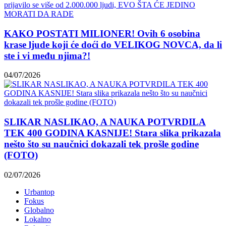
KAKO POSTATI MILIONER! Ovih 6 osobina
krase ljude koji će doći do VELIKOG NOVCA, da li
ste i vi među njima?!
04/07/2026
SLIKAR NASLIKAO, A NAUKA POTVRDILA
TEK 400 GODINA KASNIJE! Stara slika prikazala
nešto što su naučnici dokazali tek prošle godine
(FOTO)
02/07/2026
Urbantop
Fokus
Globalno
Lokalno