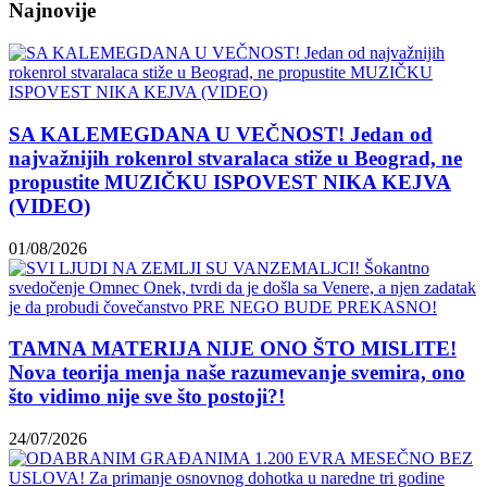
Najnovije
SA KALEMEGDANA U VEČNOST! Jedan od
najvažnijih rokenrol stvaralaca stiže u Beograd, ne
propustite MUZIČKU ISPOVEST NIKA KEJVA
(VIDEO)
01/08/2026
TAMNA MATERIJA NIJE ONO ŠTO MISLITE!
Nova teorija menja naše razumevanje svemira, ono
što vidimo nije sve što postoji?!
24/07/2026