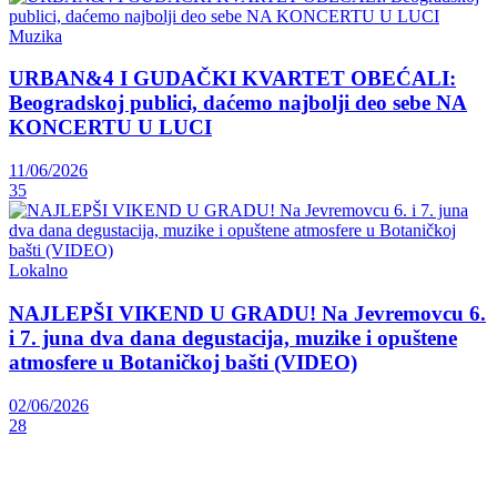
Muzika
URBAN&4 I GUDAČKI KVARTET OBEĆALI:
Beogradskoj publici, daćemo najbolji deo sebe NA
KONCERTU U LUCI
11/06/2026
35
Lokalno
NAJLEPŠI VIKEND U GRADU! Na Jevremovcu 6.
i 7. juna dva dana degustacija, muzike i opuštene
atmosfere u Botaničkoj bašti (VIDEO)
02/06/2026
28