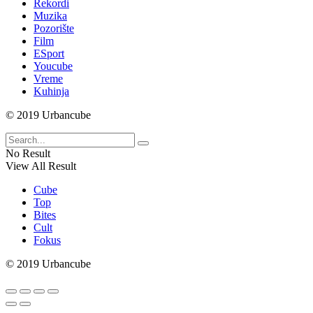
Rekordi
Muzika
Pozorište
Film
ESport
Youcube
Vreme
Kuhinja
© 2019 Urbancube
No Result
View All Result
Cube
Top
Bites
Cult
Fokus
© 2019 Urbancube