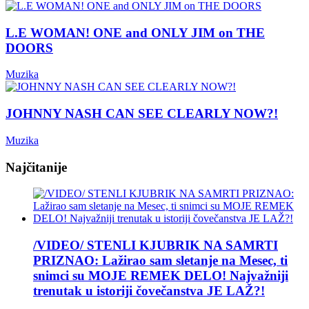
L.E WOMAN! ONE and ONLY JIM on THE
DOORS
Muzika
JOHNNY NASH CAN SEE CLEARLY NOW?!
Muzika
Najčitanije
/VIDEO/ STENLI KJUBRIK NA SAMRTI
PRIZNAO: Lažirao sam sletanje na Mesec, ti
snimci su MOJE REMEK DELO! Najvažniji
trenutak u istoriji čovečanstva JE LAŽ?!