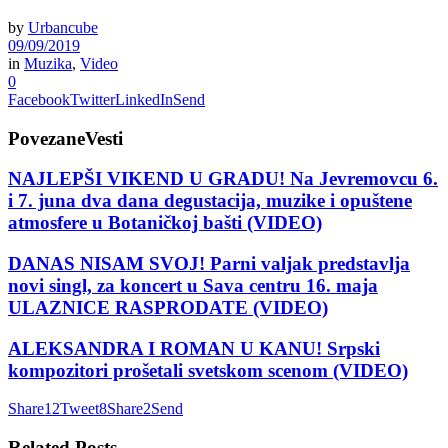
by
Urbancube
09/09/2019
in
Muzika
,
Video
0
Facebook
Twitter
LinkedIn
Send
Povezane
Vesti
NAJLEPŠI VIKEND U GRADU! Na Jevremovcu 6.
i 7. juna dva dana degustacija, muzike i opuštene
atmosfere u Botaničkoj bašti (VIDEO)
DANAS NISAM SVOJ! Parni valjak predstavlja
novi singl, za koncert u Sava centru 16. maja
ULAZNICE RASPRODATE (VIDEO)
ALEKSANDRA I ROMAN U KANU! Srpski
kompozitori prošetali svetskom scenom (VIDEO)
Share
12
Tweet
8
Share
2
Send
Related
Posts