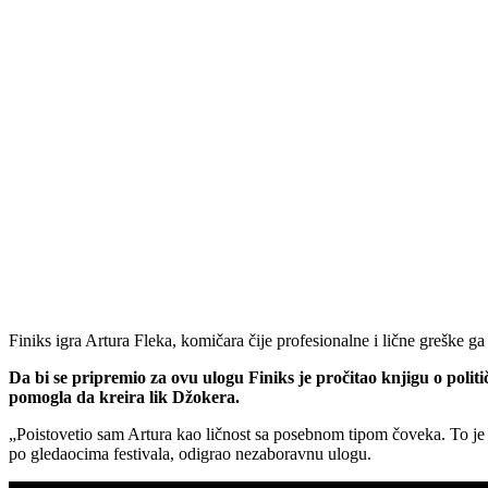
Finiks igra Artura Fleka, komičara čije profesionalne i lične greške ga
Da bi se pripremio za ovu ulogu Finiks je pročitao knjigu o poli
pomogla da kreira lik Džokera.
„Poistovetio sam Artura kao ličnost sa posebnom tipom čoveka. To je fi
po gledaocima festivala, odigrao nezaboravnu ulogu.