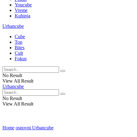
Youcube
Vreme
Kuhinja
Urbancube
Cube
Top
Bites
Cult
Fokus
No Result
View All Result
Urbancube
No Result
View All Result
Home
osnovni Urbancube