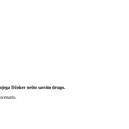
za njega Džoker nešto sasvim drugo.
scenario.