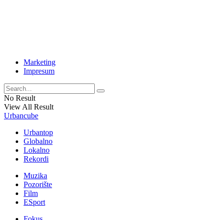
Marketing
Impresum
No Result
View All Result
Urbancube
Urbantop
Globalno
Lokalno
Rekordi
Muzika
Pozorište
Film
ESport
Fokus