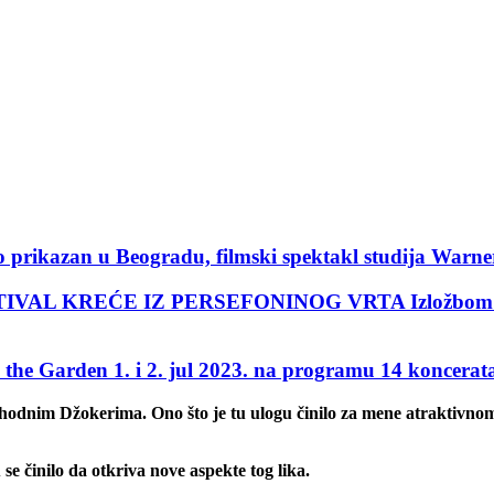
zan u Beogradu, filmski spektakl studija Warner
REĆE IZ PERSEFONINOG VRTA Izložbom ,,Persefo
arden 1. i 2. jul 2023. na programu 14 koncerat
odnim Džokerima. Ono što je tu ulogu činilo za mene atraktivnom je
 činilo da otkriva nove aspekte tog lika.