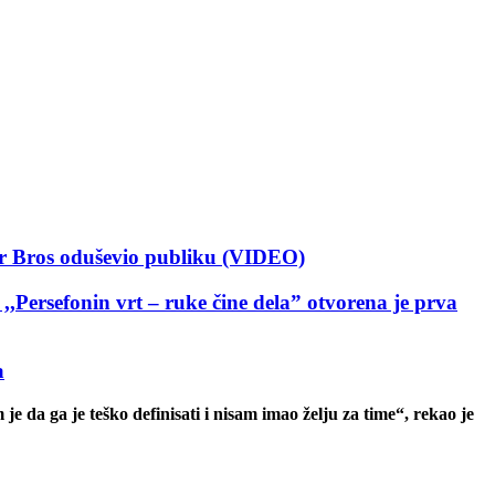
 Bros oduševio publiku (VIDEO)
nin vrt – ruke čine dela” otvorena je prva
a
 da ga je teško definisati i nisam imao želju za time“, rekao je