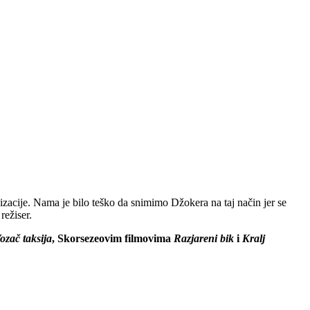
izacije. Nama je bilo teško da snimimo Džokera na taj način jer se
režiser.
ozač taksija
, Skorsezeovim filmovima
Razjareni bik
i
Kralj