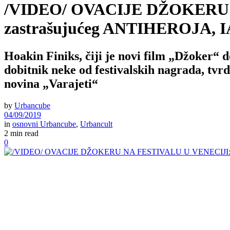
/VIDEO/ OVACIJE DŽOKERU NA
zastrašujućeg ANTIHEROJA,
Hoakin Finiks, čiji je novi film „Džoker“
dobitnik neke od festivalskih nagrada, tvrdi
novina „Varajeti“
by
Urbancube
04/09/2019
in
osnovni Urbancube
,
Urbancult
2 min read
0