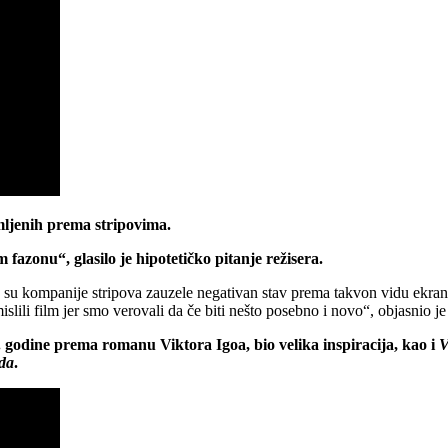
mljenih prema stripovima.
azonu“, glasilo je hipotetičko pitanje režisera.
ko su kompanije stripova zauzele negativan stav prema takvon vidu ekran
slili film jer smo verovali da če biti nešto posebno i novo“, objasnio je 
. godine prema romanu Viktora Igoa, bio velika inspiracija, kao i
V
zda
.