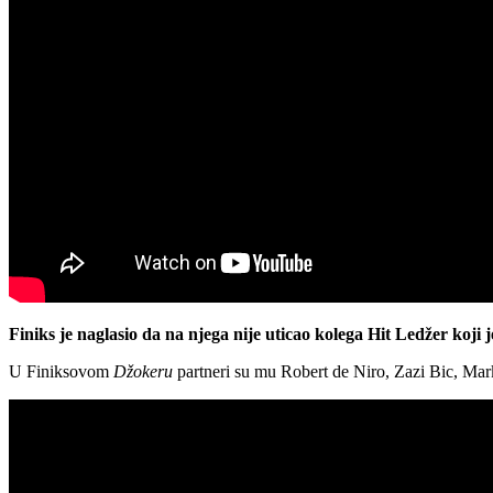
Finiks je naglasio da na njega nije uticao kolega Hit Ledžer koji 
U Finiksovom
Džokeru
partneri su mu Robert de Niro, Zazi Bic, Mark