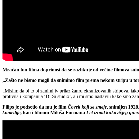
Mračan ton filma doprinosi da se razlikuje od većine filmova sni
„Zašto ne bismo mogli da snimimo film prema nekom stripu u tom f
„Mislim da bi to bi zanimljiv prilaz žanru ekranizovanih stripova, ia
protivila i kompanija ‘Di-Si studio’, ali mi smo nastavili kako smo zami
Filips je podsetio da mu je film
Čovek koji se smeje
, snimljen 1928
komedije
, kao i filmom Miloša Formana
Let iznad kukavičjeg gne