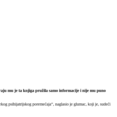
raju mu je ta knjiga pružila samo informacije i nije mu puno
ekog psihijatrijskog poremećaja“, naglasio je glumac, koji je, sudeći