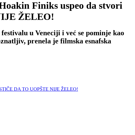
in Finiks uspeo da stvori
NIJE ŽELEO!
estivalu u Veneciji i već se pominje kao
oznatljiv, prenela je filmska esnafska