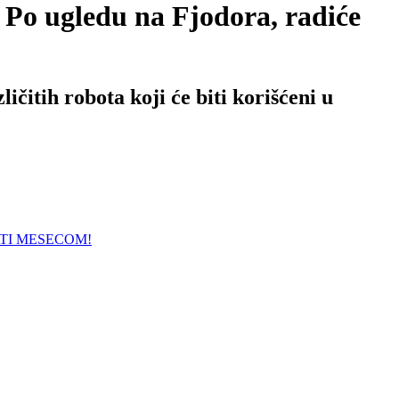
gledu na Fjodora, radiće
ičitih robota koji će biti korišćeni u