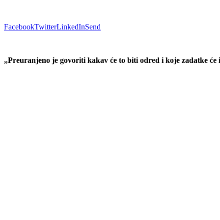
Facebook
Twitter
LinkedIn
Send
„Preuranjeno je govoriti kakav će to biti odred i koje zadatke će 