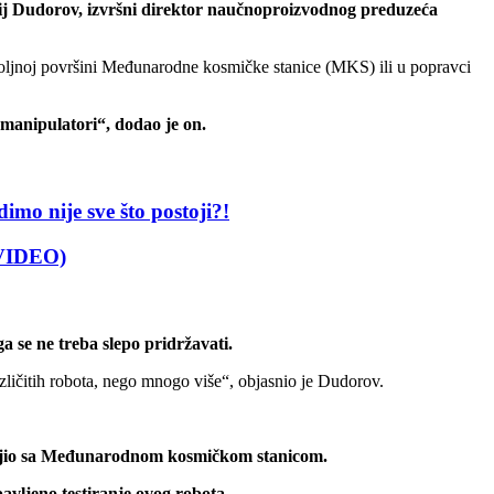
nij Dudorov, izvršni direktor naučnoproizvodnog preduzeća
poljnoj površini Međunarodne kosmičke stanice (MKS) ili u popravci
i manipulatori“, dodao je on.
 nije sve što postoji?!
(VIDEO)
se ne treba slepo pridržavati.
različitih robota, nego mnogo više“, objasnio je Dudorov.
pojio sa Međunarodnom kosmičkom stanicom.
avljeno testiranje ovog robota.