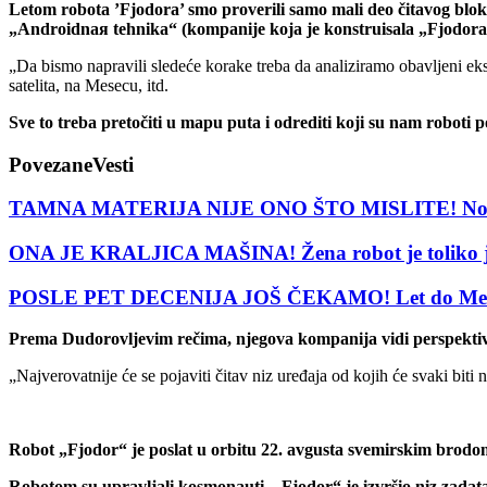
Letom robota ’Fjodora’ smo proverili samo mali deo čitavog blo
„Androidnaя tehnika“ (kompanije koja je konstruisala „Fjodora
„Da bismo napravili sledeće korake treba da analiziramo obavljeni e
satelita, na Mesecu, itd.
Sve to treba pretočiti u mapu puta i odrediti koji su nam roboti po
Povezane
Vesti
TAMNA MATERIJA NIJE ONO ŠTO MISLITE! Nova teori
ONA JE KRALJICA MAŠINA! Žena robot je toliko je 
POSLE PET DECENIJA JOŠ ČEKAMO! Let do Meseca 
Prema Dudorovljevim rečima, njegova kompanija vidi perspektivu
„Najverovatnije će se pojaviti čitav niz uređaja od kojih će svaki biti
Robot „Fjodor“ je poslat u orbitu 22. avgusta svemirskim bro
Robotom su upravljali kosmonauti. „Fjodor“ je izvršio niz zadata