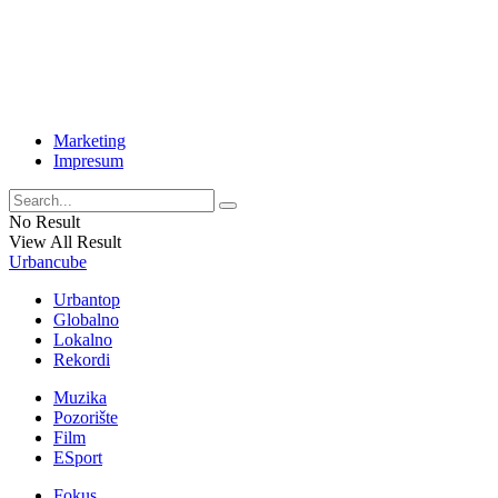
Marketing
Impresum
No Result
View All Result
Urbancube
Urbantop
Globalno
Lokalno
Rekordi
Muzika
Pozorište
Film
ESport
Fokus