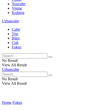
Youcube
Vreme
Kuhinja
Urbancube
Cube
Top
Bites
Cult
Fokus
No Result
View All Result
Urbancube
No Result
View All Result
Home
Fokus