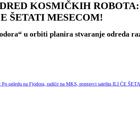
RED KOSMIČKIH ROBOTA: Po u
LI ĆE ŠETATI MESECOM!
odora“ u orbiti planira stvaranje odreda razl