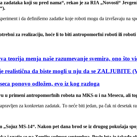
ka zadataka koji su pred nama“, rekao je za RIA „Novosti“ Jevge
“).
ksperiment i da definišemo zadatke koje roboti mogu da izvršavaju na s
trebni za realizaciju, hoće li to biti antropomorfni roboti ili robot
ja menja naše razumevanje svemira, ono što vidimo
realistična da biste mogli u nju da se ZALJUBITE 
ponovo odložen, evo iz kog razloga
 u primeni antropomorfnih robota na MKS-u i na Mesecu, ali toga 
 napravljen za konkretan zadatak. To neće biti jedan, pa čak ni desetak 
dom „Sojuz MS-14“. Nakon pet dana brod se iz drugog pokušaja s
ka i vratio se na Zemlju sedmog septembra. Posle leta je takođe ob