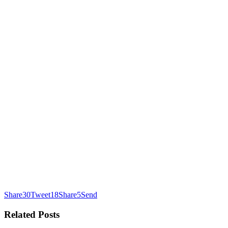
Share
30
Tweet
18
Share
5
Send
Related
Posts