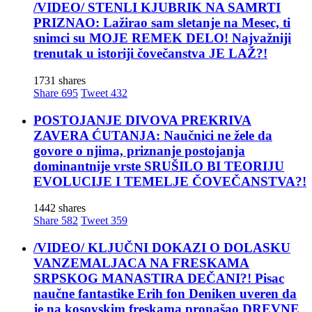
/VIDEO/ STENLI KJUBRIK NA SAMRTI
PRIZNAO: Lažirao sam sletanje na Mesec, ti
snimci su MOJE REMEK DELO! Najvažniji
trenutak u istoriji čovečanstva JE LAŽ?!
1731 shares
Share
695
Tweet
432
POSTOJANJE DIVOVA PREKRIVA
ZAVERA ĆUTANJA: Naučnici ne žele da
govore o njima, priznanje postojanja
dominantnije vrste SRUŠILO BI TEORIJU
EVOLUCIJE I TEMELJE ČOVEČANSTVA?!
1442 shares
Share
582
Tweet
359
/VIDEO/ KLJUČNI DOKAZI O DOLASKU
VANZEMALJACA NA FRESKAMA
SRPSKOG MANASTIRA DEČANI?! Pisac
naučne fantastike Erih fon Deniken uveren da
je na kosovskim freskama pronašao DREVNE