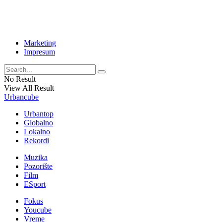
Marketing
Impresum
No Result
View All Result
Urbancube
Urbantop
Globalno
Lokalno
Rekordi
Muzika
Pozorište
Film
ESport
Fokus
Youcube
Vreme