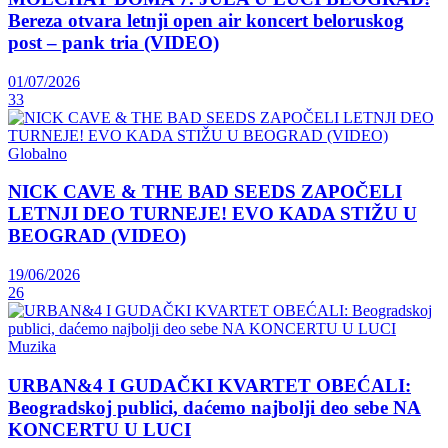
Bereza otvara letnji open air koncert beloruskog
post – pank tria (VIDEO)
01/07/2026
33
Globalno
NICK CAVE & THE BAD SEEDS ZAPOČELI
LETNJI DEO TURNEJE! EVO KADA STIŽU U
BEOGRAD (VIDEO)
19/06/2026
26
Muzika
URBAN&4 I GUDAČKI KVARTET OBEĆALI:
Beogradskoj publici, daćemo najbolji deo sebe NA
KONCERTU U LUCI