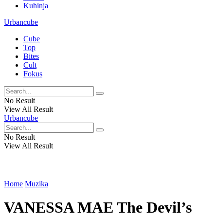
Kuhinja
Urbancube
Cube
Top
Bites
Cult
Fokus
No Result
View All Result
Urbancube
No Result
View All Result
Home
Muzika
VANESSA MAE The Devil’s