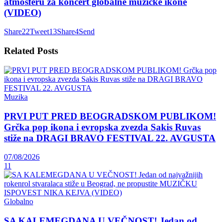
atmosferu za koncert globalne muzičke ikone
(VIDEO)
Share
22
Tweet
13
Share
4
Send
Related
Posts
Muzika
PRVI PUT PRED BEOGRADSKOM PUBLIKOM!
Grčka pop ikona i evropska zvezda Sakis Ruvas
stiže na DRAGI BRAVO FESTIVAL 22. AVGUSTA
07/08/2026
11
Globalno
SA KALEMEGDANA U VEČNOST! Jedan od