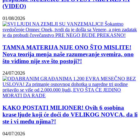
(VIDEO)
01/08/2026
TAMNA MATERIJA NIJE ONO ŠTO MISLITE!
Nova teorija menja naše razumevanje svemira, ono
što vidimo nije sve što postoji?!
24/07/2026
KAKO POSTATI MILIONER! Ovih 6 osobina
krase ljude koji će doći do VELIKOG NOVCA, da li
ste i vi među njima?!
04/07/2026