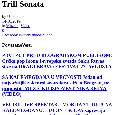
Trill Sonata
by
Urbancube
14/10/2019
in
Muzika
,
Video
0
Facebook
Twitter
LinkedIn
Send
Povezane
Vesti
PRVI PUT PRED BEOGRADSKOM PUBLIKOM!
Grčka pop ikona i evropska zvezda Sakis Ruvas
stiže na DRAGI BRAVO FESTIVAL 22. AVGUSTA
SA KALEMEGDANA U VEČNOST! Jedan od
najvažnijih rokenrol stvaralaca stiže u Beograd, ne
propustite MUZIČKU ISPOVEST NIKA KEJVA
(VIDEO)
VELIKI LIVE SPEKTAKL MOBIJA 21. JULA NA
KALEMEGDANU! LUTON I ŠĆEPA zagrevaju