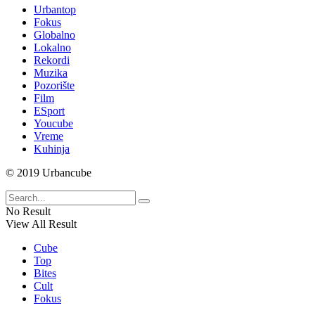
Urbantop
Fokus
Globalno
Lokalno
Rekordi
Muzika
Pozorište
Film
ESport
Youcube
Vreme
Kuhinja
© 2019 Urbancube
No Result
View All Result
Cube
Top
Bites
Cult
Fokus