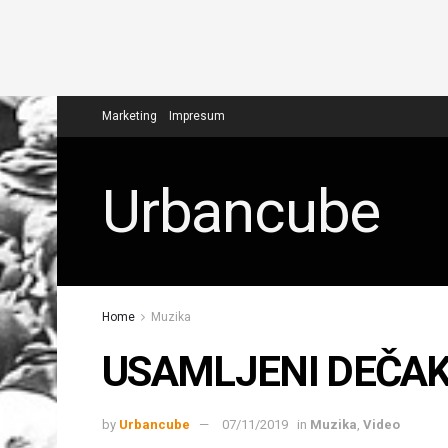
Marketing
Impresum
Urbancube
Home
Muzika
USAMLJENI DEČAK
by
Urbancube
07/11/2019
in
Muzika
,
Video