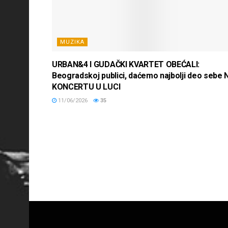
MUZIKA
URBAN&4 I GUDAČKI KVARTET OBEĆALI:
Beogradskoj publici, daćemo najbolji deo sebe 
KONCERTU U LUCI
11/06/2026
35