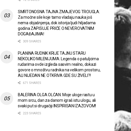
SMRTONOSNA TAJNA ZMAJEVOG TROUGLA:
Za moćne sile koje tamo vladaju nauka još
nema objašnjenja, dok istorija ljudi hiljadama
godina ZAPISUJE PRIČE O NEVEROVATNIM
DOGAĐAJIMA!
309 SHARES
PLANINA RUDNIK KRIJE TAJNU STARU
NEKOLIKO MILENIJUMA: Legenda o patuljcima
rudarima ovde izgleda sasvim realno, dokazi
govore o mnoštvu radnika na velikom prostoru,
ALI NIJEDAN NE OTKRIVA GDE SU ŽIVELI?!
671 SHARES
BALERINA OLGA OLĆAN: Moje uloge rastu u
mom srcu, dan za danom igraš istu ulogu, ali
svaki put si drugačiji INSPIRISAN IZAZOVOM!
223 SHARES