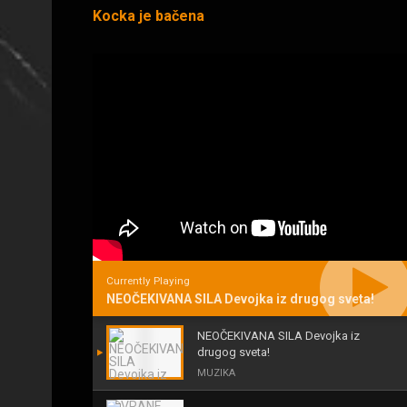
Kocka je bačena
Currently Playing
NEOČEKIVANA SILA Devojka iz drugog sveta!
NEOČEKIVANA SILA Devojka iz
drugog sveta!
MUZIKA