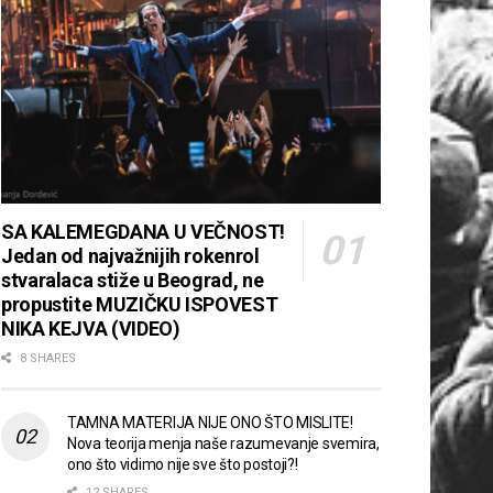
SA KALEMEGDANA U VEČNOST!
Jedan od najvažnijih rokenrol
stvaralaca stiže u Beograd, ne
propustite MUZIČKU ISPOVEST
NIKA KEJVA (VIDEO)
8 SHARES
TAMNA MATERIJA NIJE ONO ŠTO MISLITE!
Nova teorija menja naše razumevanje svemira,
ono što vidimo nije sve što postoji?!
12 SHARES