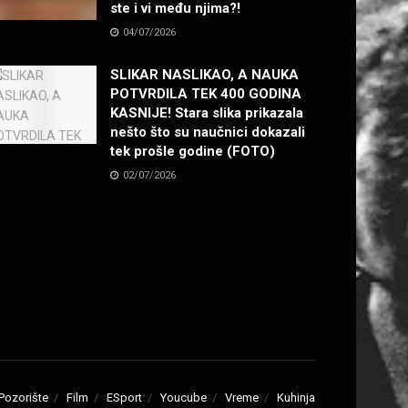
ste i vi među njima?!
04/07/2026
SLIKAR NASLIKAO, A NAUKA
POTVRDILA TEK 400 GODINA
KASNIJE! Stara slika prikazala
nešto što su naučnici dokazali
tek prošle godine (FOTO)
02/07/2026
Pozorište
Film
ESport
Youcube
Vreme
Kuhinja