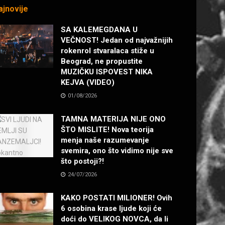
ajnovije
SA KALEMEGDANA U
VEČNOST! Jedan od najvažnijih
rokenrol stvaralaca stiže u
Beograd, ne propustite
MUZIČKU ISPOVEST NIKA
KEJVA (VIDEO)
01/08/2026
TAMNA MATERIJA NIJE ONO
ŠTO MISLITE! Nova teorija
menja naše razumevanje
svemira, ono što vidimo nije sve
što postoji?!
24/07/2026
KAKO POSTATI MILIONER! Ovih
6 osobina krase ljude koji će
doći do VELIKOG NOVCA, da li