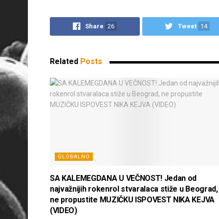
Share
26
Tweet
14
Related
Posts
GLOBALNO
SA KALEMEGDANA U VEČNOST! Jedan od
najvažnijih rokenrol stvaralaca stiže u Beograd,
ne propustite MUZIČKU ISPOVEST NIKA KEJVA
(VIDEO)