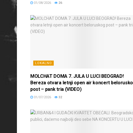
01/08/2026
26
LOKALNO
MOLCHAT DOMA 7. JULA U LUCI BEOGRAD!
Bereza otvara letnji open air koncert belorusk
post – pank tria (VIDEO)
01/07/2026
32