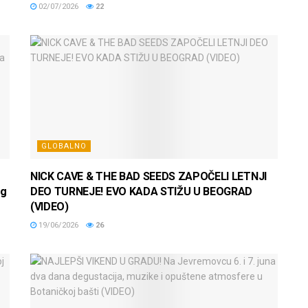
02/07/2026
22
GLOBALNO
NICK CAVE & THE BAD SEEDS ZAPOČELI LETNJI
og
DEO TURNEJE! EVO KADA STIŽU U BEOGRAD
(VIDEO)
19/06/2026
26