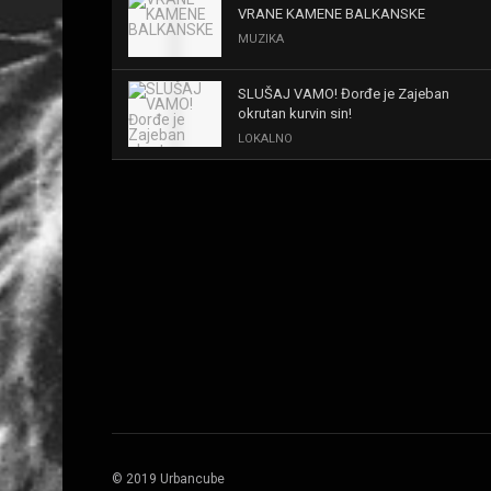
VRANE KAMENE BALKANSKE
MUZIKA
SLUŠAJ VAMO! Đorđe je Zajeban
okrutan kurvin sin!
LOKALNO
KAL! ROMALE CAVALE I OSTALI
MUZIKA
Black Sabbath for all us?!
MUZIKA
IRON! The Number Of The Beast!
MUZIKA
OPASNE LJUBIČICE! JEDVA ČEKAM
RAT LJUDI PROTIV MAŠINA
© 2019 Urbancube