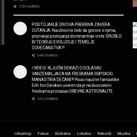
1729 SHARES
POSTOJANJE DIVOVA PREKRIVA ZAVERA
ĆUTANJA: Naučnici ne žele da govore o njima,
priznanje postojanja dominantnije vrste SRUŠILO
BI TEORIJU EVOLUCIJE I TEMELJE
ČOVEČANSTVA?!
1440 SHARES
/VIDEO/ KLJUČNI DOKAZI O DOLASKU
VANZEMALJACA NA FRESKAMA SRPSKOG
MANASTIRA DEČANI?! Pisac naučne fantastike
Erih fon Deniken uveren da je na kosovskim
freskama pronašao DREVNE ASTRONAUTE
1415 SHARES
Urbantop
Fokus
Globalno
Lokalno
Rekordi
Muzika