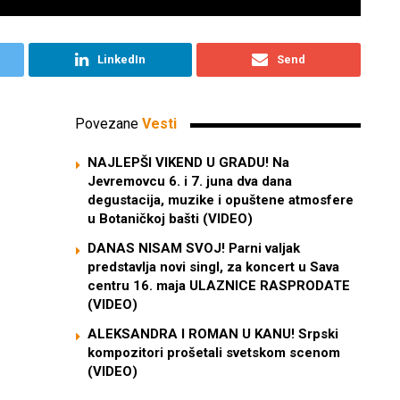
LinkedIn
Send
Povezane
Vesti
NAJLEPŠI VIKEND U GRADU! Na
Jevremovcu 6. i 7. juna dva dana
degustacija, muzike i opuštene atmosfere
u Botaničkoj bašti (VIDEO)
DANAS NISAM SVOJ! Parni valjak
predstavlja novi singl, za koncert u Sava
centru 16. maja ULAZNICE RASPRODATE
(VIDEO)
ALEKSANDRA I ROMAN U KANU! Srpski
kompozitori prošetali svetskom scenom
(VIDEO)