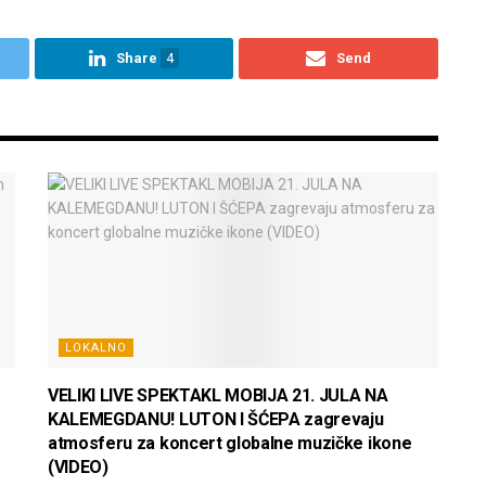
Share
4
Send
LOKALNO
VELIKI LIVE SPEKTAKL MOBIJA 21. JULA NA
KALEMEGDANU! LUTON I ŠĆEPA zagrevaju
atmosferu za koncert globalne muzičke ikone
(VIDEO)