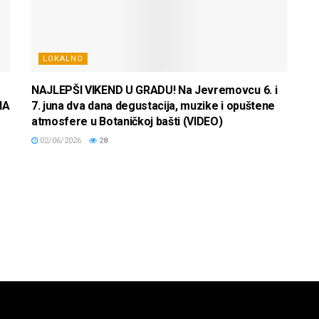
LOKALNO
NAJLEPŠI VIKEND U GRADU! Na Jevremovcu 6. i
NA
7. juna dva dana degustacija, muzike i opuštene
atmosfere u Botaničkoj bašti (VIDEO)
02/06/2026
28