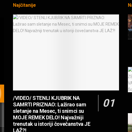
Najčitanije
N
/VIDEO/ STENLI KJUBRIK NA
SAMRTI PRIZNAO: Lažirao sam
sletanje na Mesec, ti snimci su
MOJE REMEK DELO! Najvažniji
trenutak u istoriji čovečanstva JE
LAŽ?!