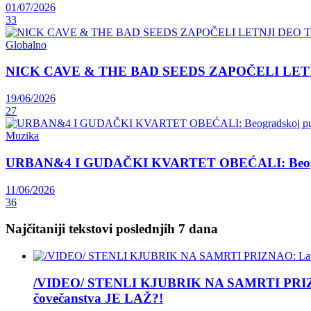
01/07/2026
33
Globalno
NICK CAVE & THE BAD SEEDS ZAPOČELI LET
19/06/2026
27
Muzika
URBAN&4 I GUDAČKI KVARTET OBEĆALI: Beograds
11/06/2026
36
Najčitaniji tekstovi poslednjih 7 dana
/VIDEO/ STENLI KJUBRIK NA SAMRTI PRIZNAO: 
čovečanstva JE LAŽ?!