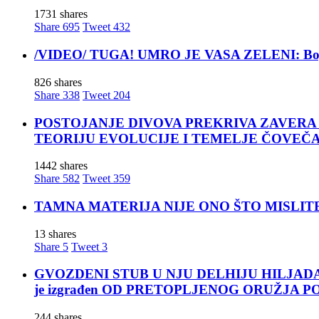
1731 shares
Share
695
Tweet
432
/VIDEO/ TUGA! UMRO JE VASA ZELENI: Bojan Vas
826 shares
Share
338
Tweet
204
POSTOJANJE DIVOVA PREKRIVA ZAVERA ĆUTANJA
TEORIJU EVOLUCIJE I TEMELJE ČOVEČ
1442 shares
Share
582
Tweet
359
TAMNA MATERIJA NIJE ONO ŠTO MISLITE! Nova t
13 shares
Share
5
Tweet
3
GVOZDENI STUB U NJU DELHIJU HILJADAMA GO
je izgrađen OD PRETOPLJENOG ORUŽJA 
244 shares