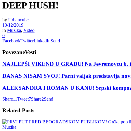
DEEP HUSH!
by
Urbancube
10/12/2019
in
Muzika
,
Video
0
Facebook
Twitter
LinkedIn
Send
Povezane
Vesti
NAJLEPŠI VIKEND U GRADU! Na Jevremovcu 6. i 7. j
DANAS NISAM SVOJ! Parni valjak predstavlja nov
ALEKSANDRA I ROMAN U KANU! Srpski kompozitor
Share
11
Tweet
7
Share
2
Send
Related
Posts
Muzika