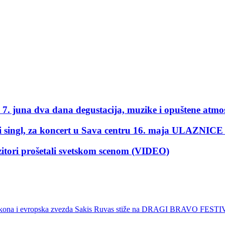
una dva dana degustacija, muzike i opuštene atmosf
i singl, za koncert u Sava centru 16. maja ULAZ
i prošetali svetskom scenom (VIDEO)