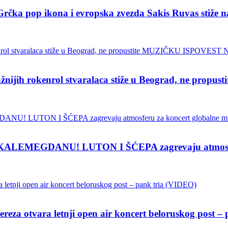
pop ikona i evropska zvezda Sakis Ruvas stiž
ih rokenrol stvaralaca stiže u Beograd, ne pro
EMEGDANU! LUTON I ŠĆEPA zagrevaju atmosferu z
vara letnji open air koncert beloruskog post – p