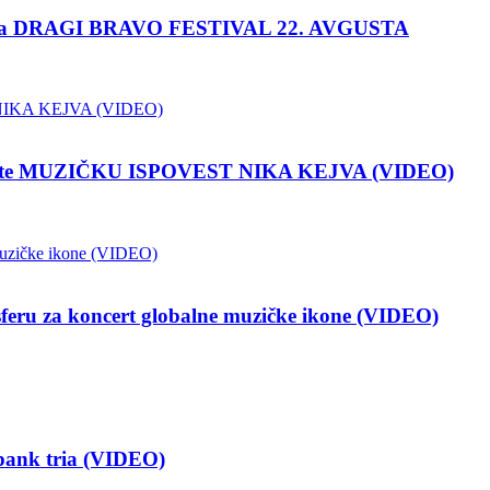
e na DRAGI BRAVO FESTIVAL 22. AVGUSTA
pustite MUZIČKU ISPOVEST NIKA KEJVA (VIDEO)
a koncert globalne muzičke ikone (VIDEO)
ank tria (VIDEO)