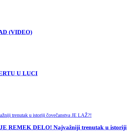
AD (VIDEO)
CERTU U LUCI
 REMEK DELO! Najvažniji trenutak u istoriji