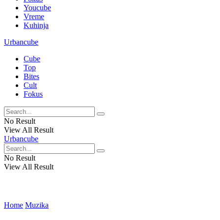
Youcube
Vreme
Kuhinja
Urbancube
Cube
Top
Bites
Cult
Fokus
No Result
View All Result
Urbancube
No Result
View All Result
Home
Muzika