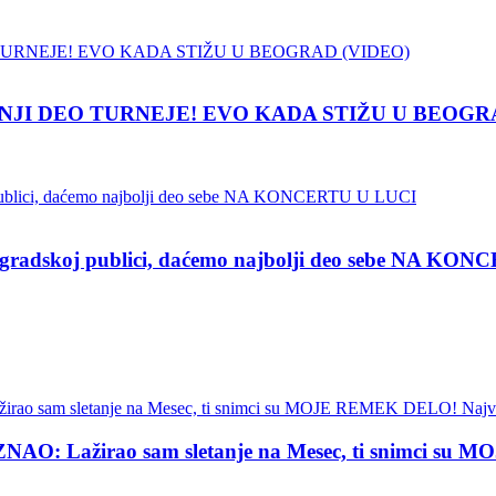
NJI DEO TURNEJE! EVO KADA STIŽU U BEOGR
koj publici, daćemo najbolji deo sebe NA KON
Lažirao sam sletanje na Mesec, ti snimci su MOJE