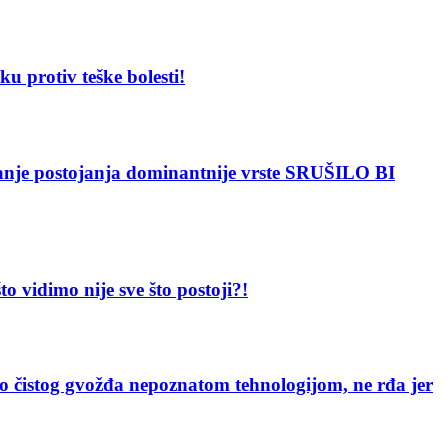
protiv teške bolesti!
 postojanja dominantnije vrste SRUŠILO BI
dimo nije sve što postoji?!
g gvožđa nepoznatom tehnologijom, ne rđa jer