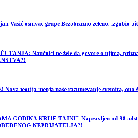
ić osnivač grupe Bezobrazno zeleno, izgubio bitku 
: Naučnici ne žele da govore o njima, priznanje
ANSTVA?!
eorija menja naše razumevanje svemira, ono što vi
DINA KRIJE TAJNU! Napravljen od 98 odsto čisto
POBEĐENOG NEPRIJATELJA?!