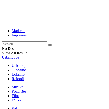
Marketing
Impresum
No Result
View All Result
Urbancube
Urbantop
Globalno
Lokalno
Rekordi
Muzika
Pozorište
Film
ESport
Fokus