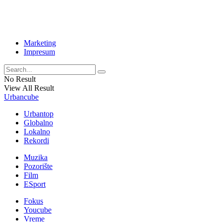
Marketing
Impresum
No Result
View All Result
Urbancube
Urbantop
Globalno
Lokalno
Rekordi
Muzika
Pozorište
Film
ESport
Fokus
Youcube
Vreme