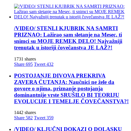
/VIDEO/ STENLI KJUBRIK NA SAMRTI
PRIZNAO: Lažirao sam sletanje na Mesec, ti
snimci su MOJE REMEK DELO! Najvažniji
trenutak u istoriji čovečanstva JE LAŽ?!
1731 shares
Share
695
Tweet
432
POSTOJANJE DIVOVA PREKRIVA
ZAVERA ĆUTANJA: Naučnici ne žele da
govore o njima, priznanje postojanja
dominantnije vrste SRUŠILO BI TEORIJU
EVOLUCIJE I TEMELJE ČOVEČANSTVA?!
1442 shares
Share
582
Tweet
359
/VIDEO/ KLJUČNI DOKAZI O DOLASKU