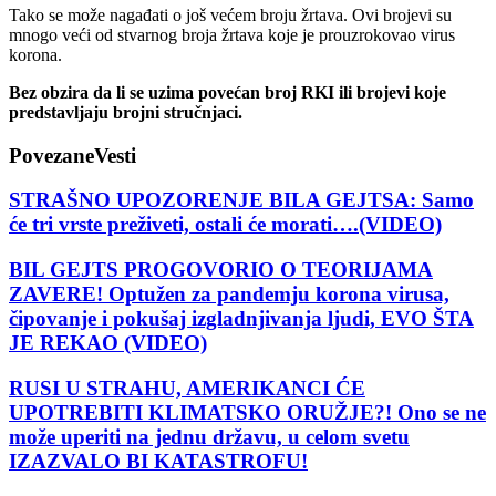
Tako se može nagađati o još većem broju žrtava. Ovi brojevi su
mnogo veći od stvarnog broja žrtava koje je prouzrokovao virus
korona.
Bez obzira da li se uzima povećan broj RKI ili brojevi koje
predstavljaju brojni stručnjaci.
Povezane
Vesti
STRAŠNO UPOZORENJE BILA GEJTSA: Samo
će tri vrste preživeti, ostali će morati….(VIDEO)
BIL GEJTS PROGOVORIO O TEORIJAMA
ZAVERE! Optužen za pandemju korona virusa,
čipovanje i pokušaj izgladnjivanja ljudi, EVO ŠTA
JE REKAO (VIDEO)
RUSI U STRAHU, AMERIKANCI ĆE
UPOTREBITI KLIMATSKO ORUŽJE?! Ono se ne
može uperiti na jednu državu, u celom svetu
IZAZVALO BI KATASTROFU!