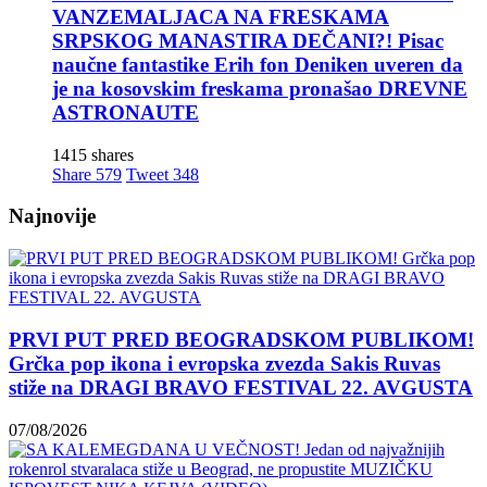
VANZEMALJACA NA FRESKAMA
SRPSKOG MANASTIRA DEČANI?! Pisac
naučne fantastike Erih fon Deniken uveren da
je na kosovskim freskama pronašao DREVNE
ASTRONAUTE
1415 shares
Share
579
Tweet
348
Najnovije
PRVI PUT PRED BEOGRADSKOM PUBLIKOM!
Grčka pop ikona i evropska zvezda Sakis Ruvas
stiže na DRAGI BRAVO FESTIVAL 22. AVGUSTA
07/08/2026