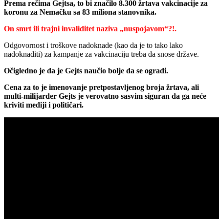
Prema rečima Gejtsa, to bi značilo 8.300 žrtava vakcinacije za
koronu za Nemačku sa 83 miliona stanovnika.
On smrt ili trajni invaliditet naziva „nuspojavom“?!.
Odgovornost i troškove nadoknade (kao da je to tako lako
nadoknaditi) za kampanje za vakcinaciju treba da snose države.
Očigledno je da je Gejts naučio bolje da se ogradi.
Cena za to je imenovanje pretpostavljenog broja žrtava, ali
multi-milijarder Gejts je verovatno sasvim siguran da ga neće
kriviti mediji i političari.