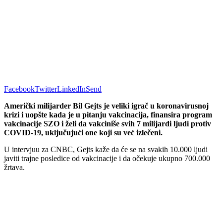
Facebook
Twitter
LinkedIn
Send
Američki milijarder Bil Gejts je veliki igrač u koronavirusnoj
krizi i uopšte kada je u pitanju vakcinacija, finansira program
vakcinacije SZO i želi da vakciniše svih 7 milijardi ljudi protiv
COVID-19, uključujući one koji su već izlečeni.
U intervjuu za CNBC, Gejts kaže da će se na svakih 10.000 ljudi
javiti trajne posledice od vakcinacije i da očekuje ukupno 700.000
žrtava.