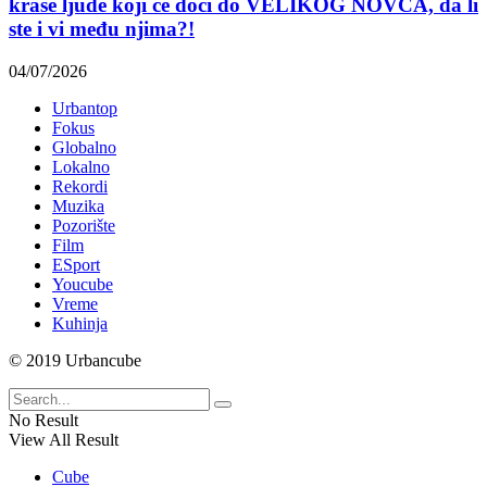
krase ljude koji će doći do VELIKOG NOVCA, da li
ste i vi među njima?!
04/07/2026
Urbantop
Fokus
Globalno
Lokalno
Rekordi
Muzika
Pozorište
Film
ESport
Youcube
Vreme
Kuhinja
© 2019 Urbancube
No Result
View All Result
Cube