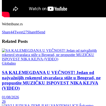
Webtribune.rs
Share
44
Tweet
27
Share
8
Send
Related
Posts
Globalno
SA KALEMEGDANA U VEČNOST! Jedan od
najvažnijih rokenrol stvaralaca stiže u Beograd, ne
propustite MUZIČKU ISPOVEST NIKA KEJVA
(VIDEO)
01/08/2026
26