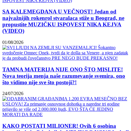
SA KALEMEGDANA U VEČNOST! Jedan od
najvažnijih rokenrol stvaralaca stiže u Beograd, ne
propustite MUZIČKU ISPOVEST NIKA KEJVA
(VIDEO)
01/08/2026
TAMNA MATERIJA NIJE ONO ŠTO MISLITE!
Nova teorija menja naše razumevanje svemira, ono
što vidimo nije sve što postoji?!
24/07/2026
KAKO POSTATI MILIONER! Ovih 6 osobina