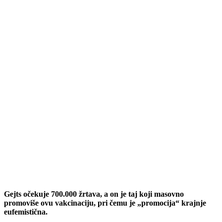
Gejts očekuje 700.000 žrtava, a on je taj koji masovno
promoviše ovu vakcinaciju, pri čemu je „promocija“ krajnje
eufemistična.