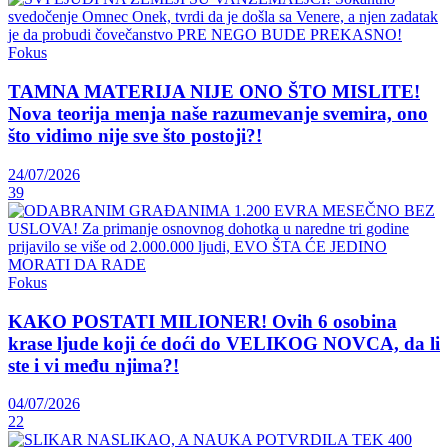
Fokus
TAMNA MATERIJA NIJE ONO ŠTO MISLITE!
Nova teorija menja naše razumevanje svemira, ono
što vidimo nije sve što postoji?!
24/07/2026
39
Fokus
KAKO POSTATI MILIONER! Ovih 6 osobina
krase ljude koji će doći do VELIKOG NOVCA, da li
ste i vi među njima?!
04/07/2026
22