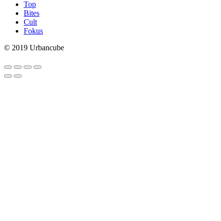
Top
Bites
Cult
Fokus
© 2019 Urbancube