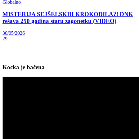
Globalno
MISTERIJA SEJŠELSKIH KROKODILA?! DNK
rešava 250 godina staru zagonetku (VIDEO)
30/05/2026
29
Kocka je bačena