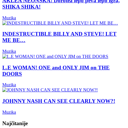
AKLEA NEONSKA! Dorotea lepo peva lepo igra,
SHIKA SHIKA!
Muzika
INDESTRUCTIBLE BILLY AND STEVE! LET
ME BE…
Muzika
L.E WOMAN! ONE and ONLY JIM on THE
DOORS
Muzika
JOHNNY NASH CAN SEE CLEARLY NOW?!
Muzika
Najčitanije