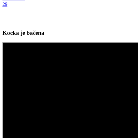
29
Kocka je bačena