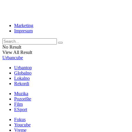
Marketing
Impresum
No Result
View All Result
Urbancube
Urbantop
Globalno
Lokalno
Rekordi
Muzika
Pozorište
Film
ESport
Fokus
Youcube
Vreme