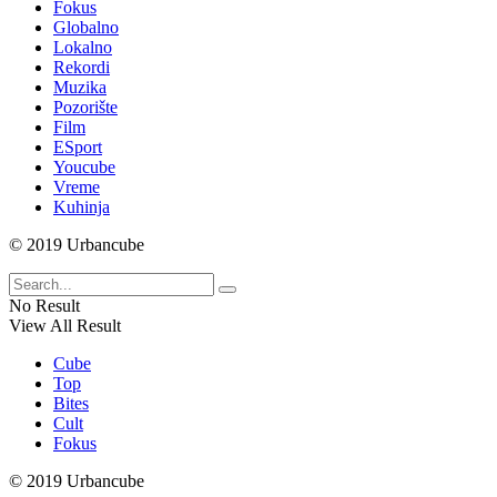
Fokus
Globalno
Lokalno
Rekordi
Muzika
Pozorište
Film
ESport
Youcube
Vreme
Kuhinja
© 2019 Urbancube
No Result
View All Result
Cube
Top
Bites
Cult
Fokus
© 2019 Urbancube