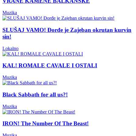
VRANE KAMENE BALKANSKE
Muzika
SLUŠAJ VAMO! Đorđe je Zajeban okrutan kurvin
sin!
Lokalno
KAL! ROMALE CAVALE I OSTALI
Muzika
Black Sabbath for all us?!
Muzika
IRON! The Number Of The Beast!
Muzika