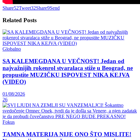
Share
52
Tweet
32
Share
9
Send
Related
Posts
Globalno
SA KALEMEGDANA U VEČNOST! Jedan od
najvažnijih rokenrol stvaralaca stiže u Beograd, ne
propustite MUZIČKU ISPOVEST NIKA KEJVA
(VIDEO)
01/08/2026
26
Fokus
TAMNA MATERIJA NIJE ONO ŠTO MISLITE!