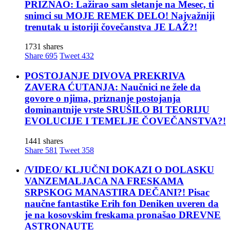
PRIZNAO: Lažirao sam sletanje na Mesec, ti
snimci su MOJE REMEK DELO! Najvažniji
trenutak u istoriji čovečanstva JE LAŽ?!
1731 shares
Share
695
Tweet
432
POSTOJANJE DIVOVA PREKRIVA
ZAVERA ĆUTANJA: Naučnici ne žele da
govore o njima, priznanje postojanja
dominantnije vrste SRUŠILO BI TEORIJU
EVOLUCIJE I TEMELJE ČOVEČANSTVA?!
1441 shares
Share
581
Tweet
358
/VIDEO/ KLJUČNI DOKAZI O DOLASKU
VANZEMALJACA NA FRESKAMA
SRPSKOG MANASTIRA DEČANI?! Pisac
naučne fantastike Erih fon Deniken uveren da
je na kosovskim freskama pronašao DREVNE
ASTRONAUTE