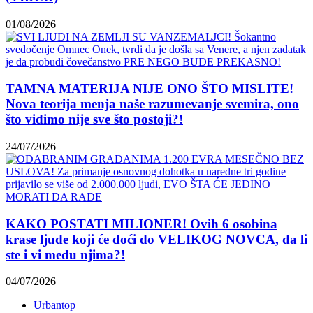
01/08/2026
TAMNA MATERIJA NIJE ONO ŠTO MISLITE!
Nova teorija menja naše razumevanje svemira, ono
što vidimo nije sve što postoji?!
24/07/2026
KAKO POSTATI MILIONER! Ovih 6 osobina
krase ljude koji će doći do VELIKOG NOVCA, da li
ste i vi među njima?!
04/07/2026
Urbantop