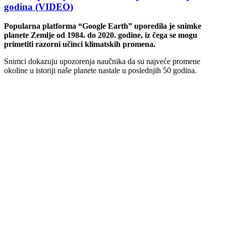
godina (VIDEO)
Popularna platforma “Google Earth” uporedila je snimke
planete Zemlje od 1984. do 2020. godine, iz čega se mogu
primetiti razorni učinci klimatskih promena.
Snimci dokazuju upozorenja naučnika da su najveće promene
okoline u istoriji naše planete nastale u poslednjih 50 godina.