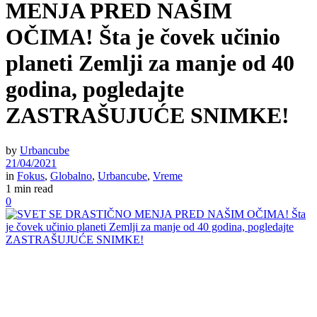
MENJA PRED NAŠIM
OČIMA! Šta je čovek učinio
planeti Zemlji za manje od 40
godina, pogledajte
ZASTRAŠUJUĆE SNIMKE!
by
Urbancube
21/04/2021
in
Fokus
,
Globalno
,
Urbancube
,
Vreme
1 min read
0