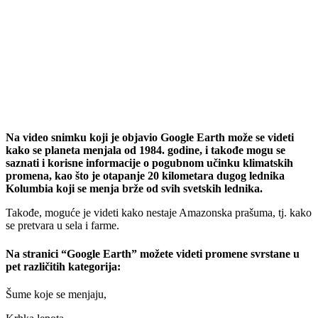
Na video snimku koji je objavio Google Earth može se videti
kako se planeta menjala od 1984. godine, i takođe mogu se
saznati i korisne informacije o pogubnom učinku klimatskih
promena, kao što je otapanje 20 kilometara dugog lednika
Kolumbia koji se menja brže od svih svetskih lednika.
Takođe, moguće je videti kako nestaje Amazonska prašuma, tj. kako
se pretvara u sela i farme.
Na stranici “Google Earth” možete videti promene svrstane u
pet različitih kategorija:
Šume koje se menjaju,