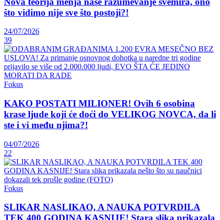
Nova teorija menja naše razumevanje svemira, ono
što vidimo nije sve što postoji?!
24/07/2026
39
Fokus
KAKO POSTATI MILIONER! Ovih 6 osobina
krase ljude koji će doći do VELIKOG NOVCA, da li
ste i vi među njima?!
04/07/2026
22
Fokus
SLIKAR NASLIKAO, A NAUKA POTVRDILA
TEK 400 GODINA KASNIJE! Stara slika prikazala