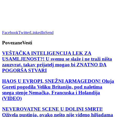
Facebook
Twitter
LinkedIn
Send
Povezane
Vesti
VEŠTAČKA INTELIGENCIJA LEK ZA
USAMLJENOST?! U svemu se slaže i ne traži ništa
zauzvrat, takav prijatelj mogao bi ZNATNO DA
POGORŠA STVARI
HAOS U EVROPI, SNEŽNI ARMAGEDON! Oluja
Goreti pogodila Veliku Britaniju, pod naletima
snega stenje Nemačka, Francuska i Holandija
(VIDEO)
NEVEROVATNE SCENE U DOLINI SMRTI!
Oživela pustinja, ovako nešto nije viđeno hiljadama