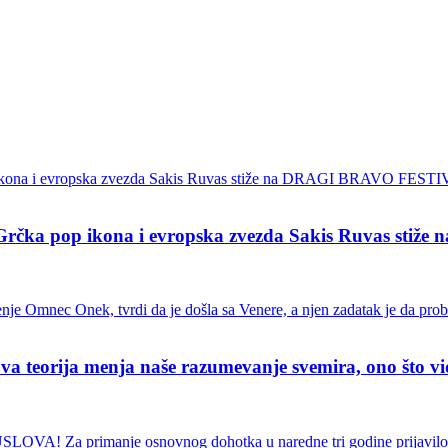
pop ikona i evropska zvezda Sakis Ruvas stiž
ja menja naše razumevanje svemira, ono što vidimo