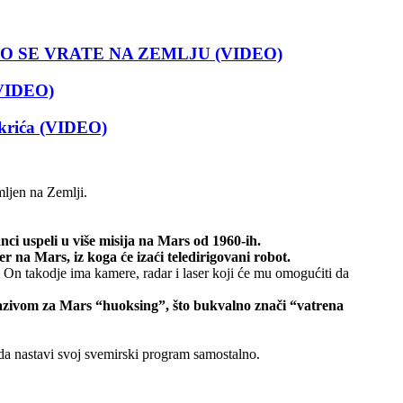
 NEGO SE VRATE NA ZEMLJU (VIDEO)
(VIDEO)
krića (VIDEO)
mljen na Zemlji.
ci uspeli u više misija na Mars od 1960-ih.
r na Mars, iz koga će izaći teledirigovani robot.
. On takodje ima kamere, radar i laser koji će mu omogućiti da
 nazivom za Mars “huoksing”, što bukvalno znači “vatrena
 da nastavi svoj svemirski program samostalno.