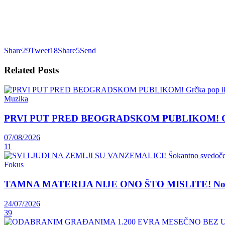
Share
29
Tweet
18
Share
5
Send
Related
Posts
Muzika
PRVI PUT PRED BEOGRADSKOM PUBLIKOM! Grčka 
07/08/2026
11
Fokus
TAMNA MATERIJA NIJE ONO ŠTO MISLITE! Nova teori
24/07/2026
39