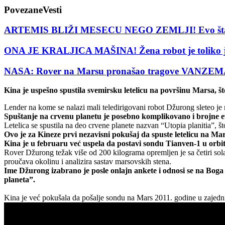
Povezane
Vesti
ARTEMIS BLIŽI MESECU NEGO ZEMLJI! Evo šta će
ONA JE KRALJICA MAŠINA! Žena robot je toliko je 
NASA: Rover na Marsu pronašao tragove VANZEMAL
Kina je uspešno spustila svemirsku letelicu na površinu Marsa, š
Lender na kome se nalazi mali teledirigovani robot Džurong sleteo je n
Spuštanje na crvenu planetu je posebno komplikovano i brojne evr
Letelica se spustila na deo crvene planete nazvan “Utopia planitia”, št
Ovo je za Kineze prvi nezavisni pokušaj da spuste letelicu na Ma
Kina je u februaru već uspela da postavi sondu Tianven-1 u orbitu 
Rover Džurong težak više od 200 kilograma opremljen je sa četiri solar
proučava okolinu i analizira sastav marsovskih stena.
Ime Džurong izabrano je posle onlajn ankete i odnosi se na Boga
planeta”.
Kina je već pokušala da pošalje sondu na Mars 2011. godine u zajednič