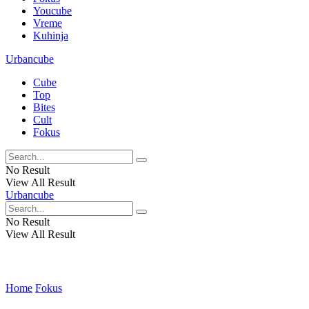
Youcube
Vreme
Kuhinja
Urbancube
Cube
Top
Bites
Cult
Fokus
No Result
View All Result
Urbancube
No Result
View All Result
Home
Fokus