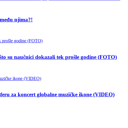
 među njima?!
 naučnici dokazali tek prošle godine (FOTO)
a koncert globalne muzičke ikone (VIDEO)