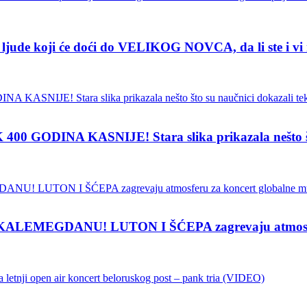
de koji će doći do VELIKOG NOVCA, da li ste i vi
INA KASNIJE! Stara slika prikazala nešto što su
EMEGDANU! LUTON I ŠĆEPA zagrevaju atmosferu z