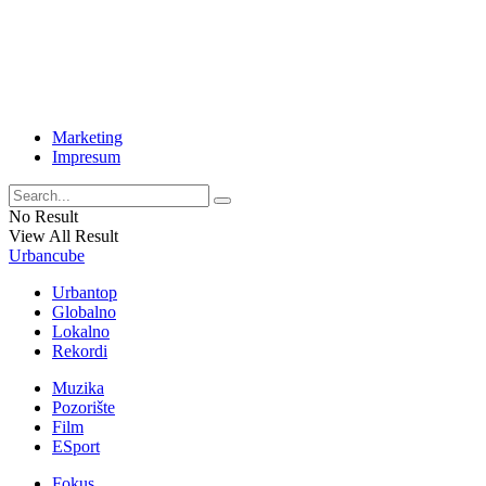
Marketing
Impresum
No Result
View All Result
Urbancube
Urbantop
Globalno
Lokalno
Rekordi
Muzika
Pozorište
Film
ESport
Fokus