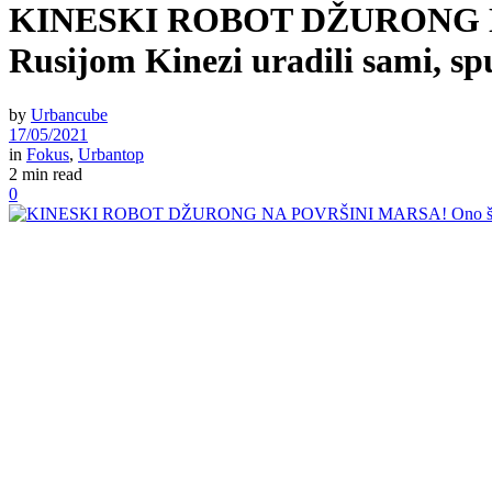
KINESKI ROBOT DŽURONG NA P
Rusijom Kinezi uradili sami, spu
by
Urbancube
17/05/2021
in
Fokus
,
Urbantop
2 min read
0