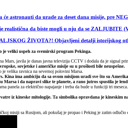
 astronauti da urade za deset dana misije, pre
realistična da biste mogli u nju da se ZALJUBITE 
JSKOG ŽIVOTA?! Objavljeni detalji istorijskog ot
to je veliki uspeh za svemirski program Pekinga.
a Mars, javila je danas javna televizija CCTV i dodala da je signal pri
opske, sovjetske i američke misije su u prošlosti bile neuspešne.
o je velika ravnica na severnoj polovini Marsa.
rs. Kina ima ambiciju da sa ovom misijom uradi sve što su Amerikan
Marsa i da napravi slike te planete, a rano jutros spustila je lende
na panela za električno napajanje i treba da bude u funkciji tri meseca
 vatre iz kineske mitologije. Ta simbolika opravdana je kineskim
koj misiji sa Rusijom, ali pokušaj je propao i Peking je zatim odlučio