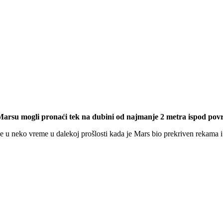
Marsu mogli pronaći tek na dubini od najmanje 2 metra ispod povr
e u neko vreme u dalekoj prošlosti kada je Mars bio prekriven rekama i 