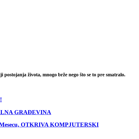
i postojanja života, mnogo brže nego što se to pre smatralo.
!
ENTALNA GRAĐEVINA
e na Mesecu, OTKRIVA KOMPJUTERSKI