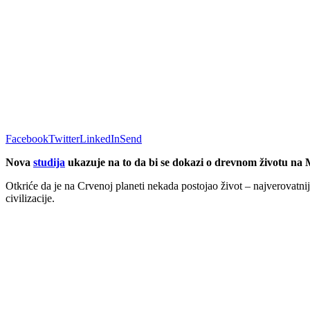
Facebook
Twitter
LinkedIn
Send
Nova
studija
ukazuje na to da bi se dokazi o drevnom životu na 
Otkriće da je na Crvenoj planeti nekada postojao život – najverovatnij
civilizacije.