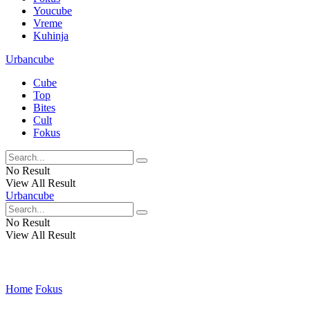
Youcube
Vreme
Kuhinja
Urbancube
Cube
Top
Bites
Cult
Fokus
No Result
View All Result
Urbancube
No Result
View All Result
Home
Fokus