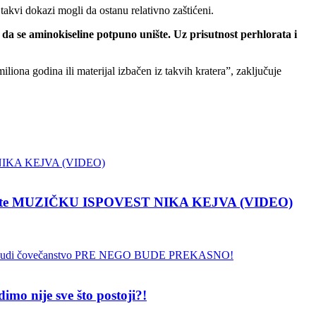
takvi dokazi mogli da ostanu relativno zaštićeni.
a se aminokiseline potpuno unište. Uz prisutnost perhlorata i
ona godina ili materijal izbačen iz takvih kratera”, zaključuje
pustite MUZIČKU ISPOVEST NIKA KEJVA (VIDEO)
 nije sve što postoji?!