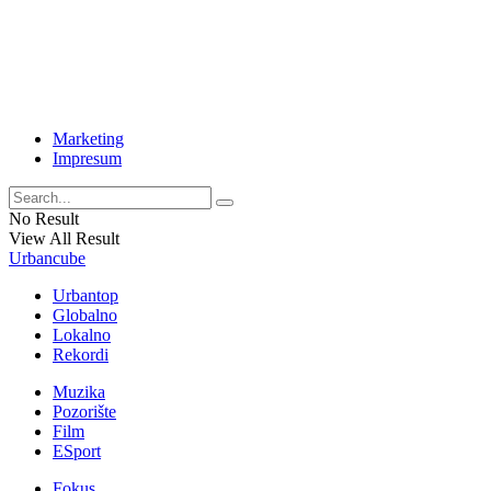
Marketing
Impresum
No Result
View All Result
Urbancube
Urbantop
Globalno
Lokalno
Rekordi
Muzika
Pozorište
Film
ESport
Fokus