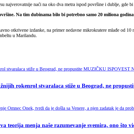
u najverovatnije naći na oko dva metra ispod površine i dublje, gde bi 
ršine. Na tim dubinama bilo bi potrebno samo 20 miliona godina d
no otkrivene izdanke, na primer nedavne mikrokratere mlađe od 10 mili
nbeltu u Marilandu.
ih rokenrol stvaralaca stiže u Beograd, ne pro
ja menja naše razumevanje svemira, ono što vidimo