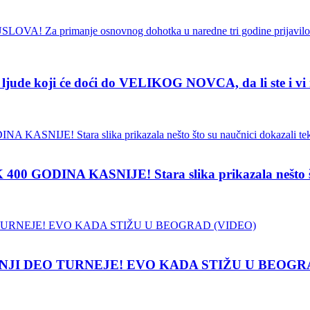
de koji će doći do VELIKOG NOVCA, da li ste i vi
INA KASNIJE! Stara slika prikazala nešto što su
NJI DEO TURNEJE! EVO KADA STIŽU U BEOGR