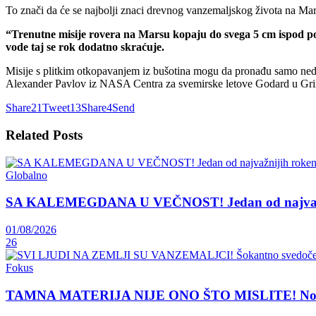
To znači da će se najbolji znaci drevnog vanzemaljskog života na Mars
“Trenutne misije rovera na Marsu kopaju do svega 5 cm ispod pov
vode taj se rok dodatno skraćuje.
Misije s plitkim otkopavanjem iz bušotina mogu da pronađu samo nedav
Alexander Pavlov iz NASA Centra za svemirske letove Godard u Gri
Share
21
Tweet
13
Share
4
Send
Related
Posts
Globalno
SA KALEMEGDANA U VEČNOST! Jedan od najvažnij
01/08/2026
26
Fokus
TAMNA MATERIJA NIJE ONO ŠTO MISLITE! Nova teori