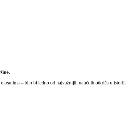
šine.
okeanima – bilo bi jedno od najvažnijih naučnih otkrića u istoriji