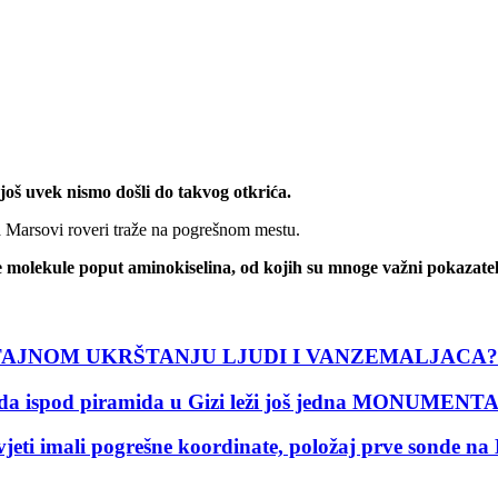
 još uvek nismo došli do takvog otkrića.
Marsovi roveri traže na pogrešnom mestu.
e molekule poput aminokiselina, od kojih su mnoge važni pokazatelj
TAJNOM UKRŠTANJU LJUDI I VANZEMALJACA?
 da ispod piramida u Gizi leži još jedna MONUM
i imali pogrešne koordinate, položaj prve sond