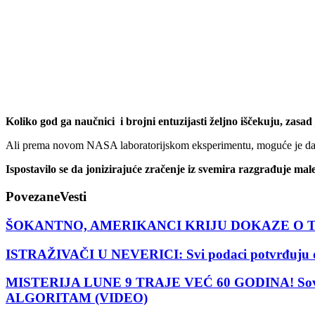
Koliko god ga naučnici i brojni entuzijasti željno iščekuju, zasad
Ali prema novom NASA laboratorijskom eksperimentu, moguće je da 
Ispostavilo se da jonizirajuće zračenje iz svemira razgrađuje mal
Povezane
Vesti
ŠOKANTNO, AMERIKANCI KRIJU DOKAZE O 
ISTRAŽIVAČI U NEVERICI: Svi podaci potvrđuju
MISTERIJA LUNE 9 TRAJE VEĆ 60 GODINA! Sovjet
ALGORITAM (VIDEO)