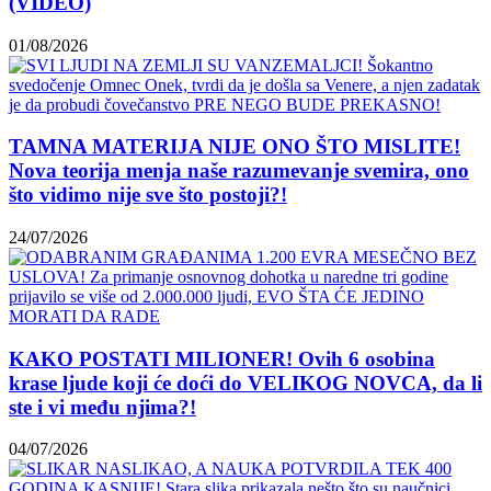
(VIDEO)
01/08/2026
TAMNA MATERIJA NIJE ONO ŠTO MISLITE!
Nova teorija menja naše razumevanje svemira, ono
što vidimo nije sve što postoji?!
24/07/2026
KAKO POSTATI MILIONER! Ovih 6 osobina
krase ljude koji će doći do VELIKOG NOVCA, da li
ste i vi među njima?!
04/07/2026