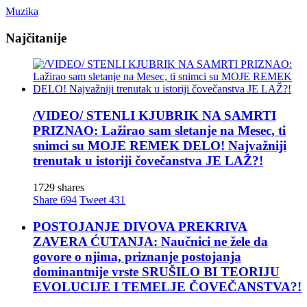
Muzika
Najčitanije
/VIDEO/ STENLI KJUBRIK NA SAMRTI
PRIZNAO: Lažirao sam sletanje na Mesec, ti
snimci su MOJE REMEK DELO! Najvažniji
trenutak u istoriji čovečanstva JE LAŽ?!
1729 shares
Share
694
Tweet
431
POSTOJANJE DIVOVA PREKRIVA
ZAVERA ĆUTANJA: Naučnici ne žele da
govore o njima, priznanje postojanja
dominantnije vrste SRUŠILO BI TEORIJU
EVOLUCIJE I TEMELJE ČOVEČANSTVA?!