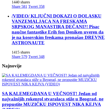
1440 shares
Share
581
Tweet
358
/VIDEO/ KLJUČNI DOKAZI O DOLASKU
VANZEMALJACA NA FRESKAMA
SRPSKOG MANASTIRA DEČANI?! Pisac
naučne fantastike Erih fon Deniken uveren da
je na kosovskim freskama pronašao DREVNE
ASTRONAUTE
1415 shares
Share
579
Tweet
348
Najnovije
SA KALEMEGDANA U VEČNOST! Jedan od
najvažnijih rokenrol stvaralaca stiže u Beograd, ne
propustite MUZIČKU ISPOVEST NIKA KEJVA