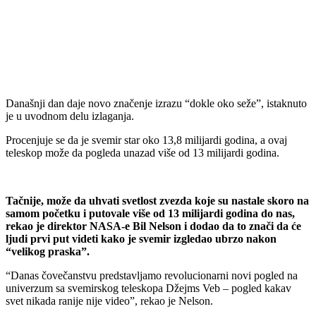
Današnji dan daje novo značenje izrazu “dokle oko seže”, istaknuto
je u uvodnom delu izlaganja.
Procenjuje se da je svemir star oko 13,8 milijardi godina, a ovaj
teleskop može da pogleda unazad više od 13 milijardi godina.
Tačnije, može da uhvati svetlost zvezda koje su nastale skoro na
samom početku i putovale više od 13 milijardi godina do nas,
rekao je direktor NASA-e Bil Nelson i dodao da to znači da će
ljudi prvi put videti kako je svemir izgledao ubrzo nakon
“velikog praska”.
“Danas čovečanstvu predstavljamo revolucionarni novi pogled na
univerzum sa svemirskog teleskopa Džejms Veb – pogled kakav
svet nikada ranije nije video”, rekao je Nelson.