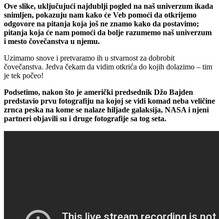
Ove slike, uključujući najdublji pogled na naš univerzum ikada
snimljen, pokazuju nam kako će Veb pomoći da otkrijemo
odgovore na pitanja koja još ne znamo kako da postavimo;
pitanja koja će nam pomoći da bolje razumemo naš univerzum
i mesto čovečanstva u njemu.
Uzimamo snove i pretvaramo ih u stvarnost za dobrobit
čovečanstva. Jedva čekam da vidim otkrića do kojih dolazimo – tim
je tek počeo!
Podsetimo, nakon što je američki predsednik Džo Bajden
predstavio prvu fotografiju na kojoj se vidi komad neba veličine
zrnca peska na kome se nalaze hiljade galaksija, NASA i njeni
partneri objavili su i druge fotografije sa tog seta.