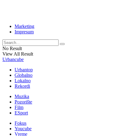
Marketing
Impresum
No Result
View All Result
Urbancube
Urbantop
Globalno
Lokalno
Rekordi
Muzika
Pozorište
Film
ESport
Fokus
Youcube
Vreme