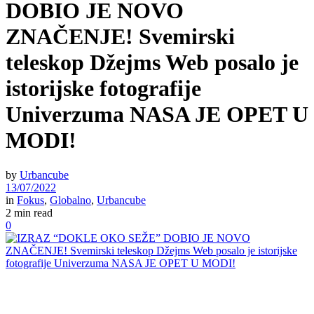
DOBIO JE NOVO
ZNAČENJE! Svemirski
teleskop Džejms Web posalo je
istorijske fotografije
Univerzuma NASA JE OPET U
MODI!
by
Urbancube
13/07/2022
in
Fokus
,
Globalno
,
Urbancube
2 min read
0