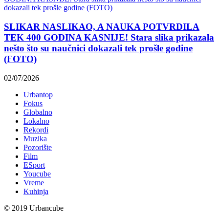
SLIKAR NASLIKAO, A NAUKA POTVRDILA
TEK 400 GODINA KASNIJE! Stara slika prikazala
nešto što su naučnici dokazali tek prošle godine
(FOTO)
02/07/2026
Urbantop
Fokus
Globalno
Lokalno
Rekordi
Muzika
Pozorište
Film
ESport
Youcube
Vreme
Kuhinja
© 2019 Urbancube