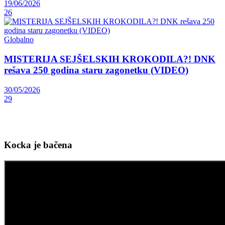
19/06/2026
26
Globalno
MISTERIJA SEJŠELSKIH KROKODILA?! DNK
rešava 250 godina staru zagonetku (VIDEO)
30/05/2026
29
Kocka je bačena