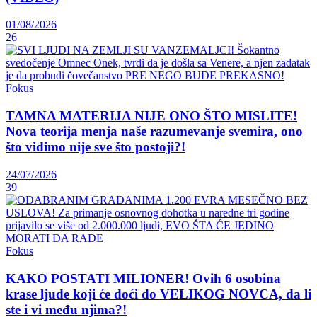
01/08/2026
26
Fokus
TAMNA MATERIJA NIJE ONO ŠTO MISLITE!
Nova teorija menja naše razumevanje svemira, ono
što vidimo nije sve što postoji?!
24/07/2026
39
Fokus
KAKO POSTATI MILIONER! Ovih 6 osobina
krase ljude koji će doći do VELIKOG NOVCA, da li
ste i vi među njima?!