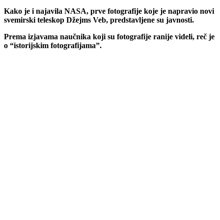
Kako je i najavila NASA, prve fotografije koje je napravio novi
svemirski teleskop Džejms Veb, predstavljene su javnosti.
Prema izjavama naučnika koji su fotografije ranije videli, reč je
o “istorijskim fotografijama”.