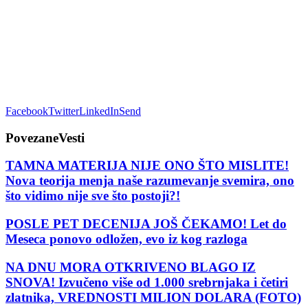
Facebook
Twitter
LinkedIn
Send
Povezane
Vesti
TAMNA MATERIJA NIJE ONO ŠTO MISLITE!
Nova teorija menja naše razumevanje svemira, ono
što vidimo nije sve što postoji?!
POSLE PET DECENIJA JOŠ ČEKAMO! Let do
Meseca ponovo odložen, evo iz kog razloga
NA DNU MORA OTKRIVENO BLAGO IZ
SNOVA! Izvučeno više od 1.000 srebrnjaka i četiri
zlatnika, VREDNOSTI MILION DOLARA (FOTO)