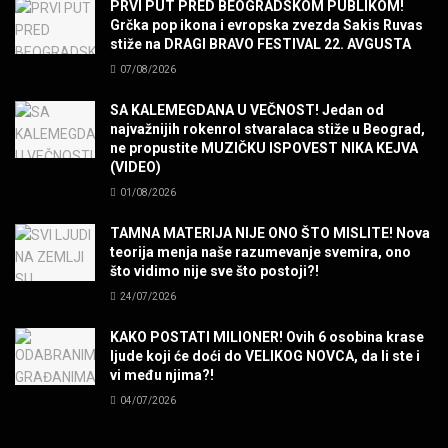
PRVI PUT PRED BEOGRADSKOM PUBLIKOM!
MUZIKA
Grčka pop ikona i evropska zvezda Sakis Ruvas
stiže na DRAGI BRAVO FESTIVAL 22. AVGUSTA
07/08/2026
POVRATAK Iron Maiden The Writing On The Wall
MUZIKA
SA KALEMEGDANA U VEČNOST! Jedan od
najvažnijih rokenrol stvaralaca stiže u Beograd,
ne propustite MUZIČKU ISPOVEST NIKA KEJVA
SENIDAHHH!
(VIDEO)
MUZIKA
01/08/2026
TAMNA MATERIJA NIJE ONO ŠTO MISLITE! Nova
Miss You! Charlie Watts
teorija menja naše razumevanje svemira, ono
MUZIKA
što vidimo nije sve što postoji?!
24/07/2026
STRANGE KIND OF WOMEN, REALLY STRANGE!
KAKO POSTATI MILIONER! Ovih 6 osobina krase
MUZIKA
ljude koji će doći do VELIKOG NOVCA, da li ste i
vi među njima?!
04/07/2026
MAD MAD DRUMMER!
MUZIKA