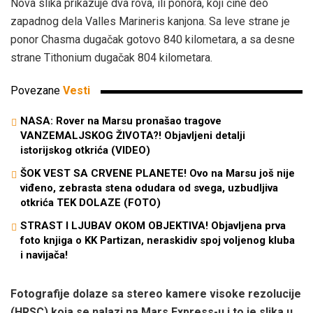
Nova slika prikazuje dva rova, ili ponora, koji čine deo
zapadnog dela Valles Marineris kanjona. Sa leve strane je
ponor Chasma dugačak gotovo 840 kilometara, a sa desne
strane Tithonium dugačak 804 kilometara.
Povezane
Vesti
NASA: Rover na Marsu pronašao tragove
VANZEMALJSKOG ŽIVOTA?! Objavljeni detalji
istorijskog otkrića (VIDEO)
ŠOK VEST SA CRVENE PLANETE! Ovo na Marsu još nije
viđeno, zebrasta stena odudara od svega, uzbudljiva
otkrića TEK DOLAZE (FOTO)
STRAST I LJUBAV OKOM OBJEKTIVA! Objavljena prva
foto knjiga o KK Partizan, neraskidiv spoj voljenog kluba
i navijača!
Fotografije dolaze sa stereo kamere visoke rezolucije
(HRSC) koja se nalazi na Mars Express-u i to je slika u