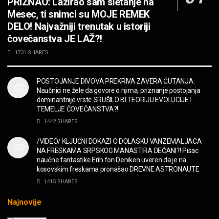
PRIZNAO: Lažirao sam sletanje na
OPASNO! ZZ TOP – Beer Drinkers and
Mesec, ti snimci su MOJE REMEK
Hellraisers
DELO! Najvažniji trenutak u istoriji
MUZIKA
čovečanstva JE LAŽ?!
2CELLOS – Whole Lotta Love vs. Beethoven 5th
1731 SHARES
Symphony
MUZIKA
POSTOJANJE DIVOVA PREKRIVA ZAVERA ĆUTANJA:
Naučnici ne žele da govore o njima, priznanje postojanja
“Missin’ Yo’ Kissin'” BILLY ZZ TOP
dominantnije vrste SRUŠILO BI TEORIJU EVOLUCIJE I
MUZIKA
TEMELJE ČOVEČANSTVA?!
1442 SHARES
DIVNA! Ogi & Magnifico
/VIDEO/ KLJUČNI DOKAZI O DOLASKU VANZEMALJACA
FILM
NA FRESKAMA SRPSKOG MANASTIRA DEČANI?! Pisac
naučne fantastike Erih fon Deniken uveren da je na
kosovskim freskama pronašao DREVNE ASTRONAUTE
WARDRUNA, VIKINZI DOLAZE!
1415 SHARES
MUZIKA
Najnovije
Sharp Dressed Man in many ways!