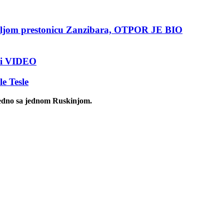
mljom prestonicu Zanzibara, OTPOR JE BIO
ati VIDEO
 Tesle
ajedno sa jednom Ruskinjom.