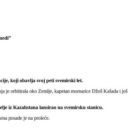
enedi”
, koji obavlja svoj peti svemirski let.
a je orbitirala oko Zemlje, kapetan mornarice Džoš Kašada i još
je iz Kazahstana lansirao na svemirsku stanicu.
mena posade je na proleće.