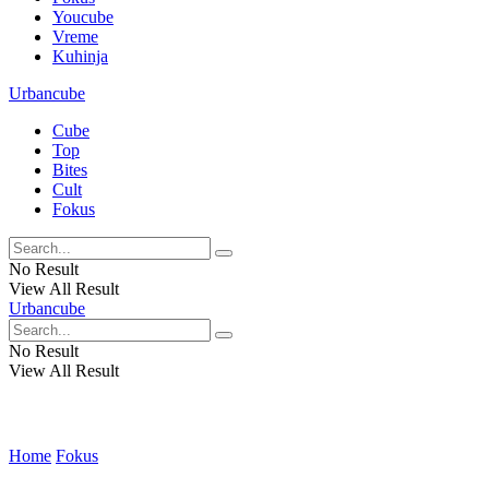
Youcube
Vreme
Kuhinja
Urbancube
Cube
Top
Bites
Cult
Fokus
No Result
View All Result
Urbancube
No Result
View All Result
Home
Fokus