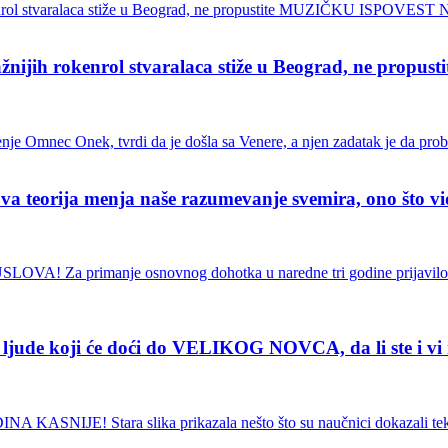
ih rokenrol stvaralaca stiže u Beograd, ne pro
ja menja naše razumevanje svemira, ono što vidimo
de koji će doći do VELIKOG NOVCA, da li ste i vi