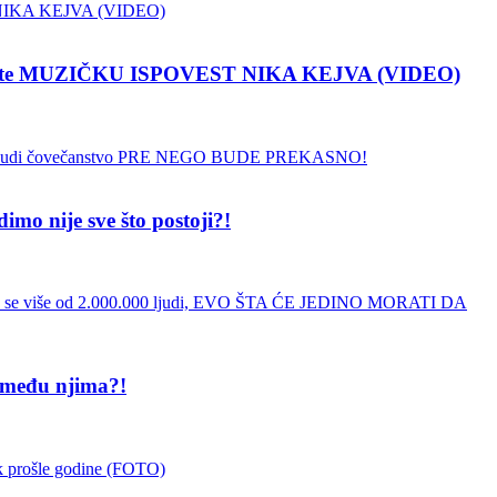
pustite MUZIČKU ISPOVEST NIKA KEJVA (VIDEO)
 nije sve što postoji?!
 među njima?!