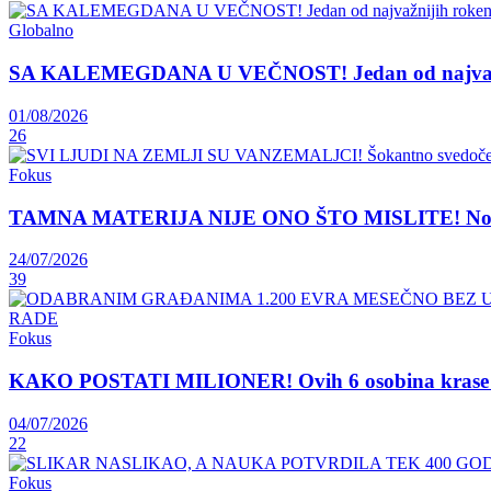
Globalno
SA KALEMEGDANA U VEČNOST! Jedan od najvažnij
01/08/2026
26
Fokus
TAMNA MATERIJA NIJE ONO ŠTO MISLITE! Nova teori
24/07/2026
39
Fokus
KAKO POSTATI MILIONER! Ovih 6 osobina krase lju
04/07/2026
22
Fokus