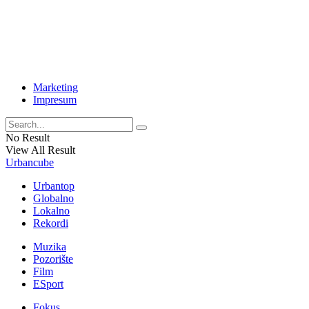
Marketing
Impresum
No Result
View All Result
Urbancube
Urbantop
Globalno
Lokalno
Rekordi
Muzika
Pozorište
Film
ESport
Fokus