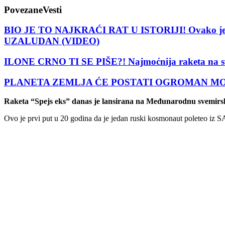
Povezane
Vesti
BIO JE TO NAJKRAĆI RAT U ISTORIJI! Ovako je eng
UZALUDAN (VIDEO)
ILONE CRNO TI SE PIŠE?! Najmoćnija raketa na svetu
PLANETA ZEMLJA ĆE POSTATI OGROMAN MOZAK! Pos
Raketa “Spejs eks” danas je lansirana na Međunarodnu svemirsku
Ovo je prvi put u 20 godina da je jedan ruski kosmonaut poleteo iz S