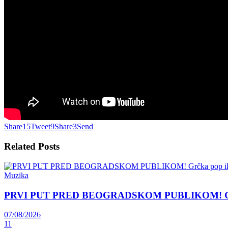
Share
15
Tweet
9
Share
3
Send
Related
Posts
Muzika
PRVI PUT PRED BEOGRADSKOM PUBLIKOM! Grčka 
07/08/2026
11