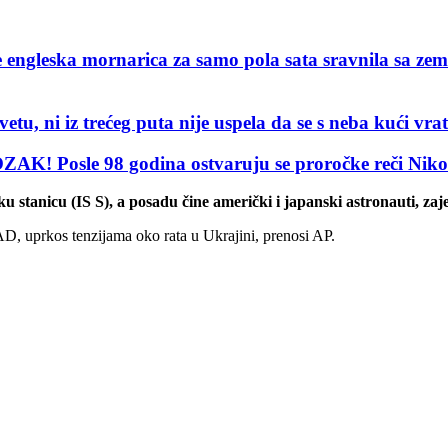
leska mornarica za samo pola sata sravnila sa ze
, ni iz trećeg puta nije uspela da se s neba kući vr
le 98 godina ostvaruju se proročke reči Nikole
 stanicu (IS S), a posadu čine američki i japanski astronauti, z
AD, uprkos tenzijama oko rata u Ukrajini, prenosi AP.