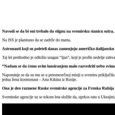
Navodi se da bi oni trebalo da stignu na svemirsku stanicu sut
Na ISS je planirano da se zadrže do marta.
Astronauti koji su poleteli danas zamenjuju američko-italijansku 
Taj let prethodno je odložio uragan “Ijan”, koji je prošle nedelje zah
“Nadam se da ćemo ovim lansiranjem malo razvedriti nebo svima iz
Napominje se da su mu se u petomesečnoj misiji u svemiru priključil
jedna žena kosmonaut – Ana Kikina iz Rusije.
Ona je deo razmene Ruske svemirske agencije za Frenka Rubija i
Svemirske agencije su se tokom leta složile da, uprkos ratu u Ukrajin