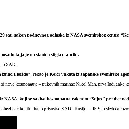
ra, 29 sati nakon podnevnog odlaska iz NASA svemirskog centra “K
posadu koja je na stanicu stigla u aprilu.
vatio SAD.
nad Floride”, rekao je Koiči Vakata iz Japanske svemirske agencije
a tri nova kosmonauta – pukovnik marinac Nikol Man, prva Indijanka koj
z NASA, koji se sa dva kosmonauta raketom “Sojuz” pre dve nedel
i, obezbede kontinuirano prisustvo SAD i Rusije na IS S, a sledeća raz