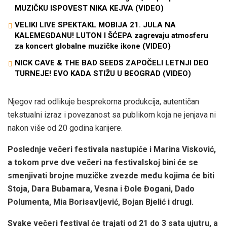
MUZIČKU ISPOVEST NIKA KEJVA (VIDEO)
VELIKI LIVE SPEKTAKL MOBIJA 21. JULA NA
KALEMEGDANU! LUTON I ŠĆEPA zagrevaju atmosferu
za koncert globalne muzičke ikone (VIDEO)
NICK CAVE & THE BAD SEEDS ZAPOČELI LETNJI DEO
TURNEJE! EVO KADA STIŽU U BEOGRAD (VIDEO)
Njegov rad odlikuje besprekorna produkcija, autentičan
tekstualni izraz i povezanost sa publikom koja ne jenjava ni
nakon više od 20 godina karijere.
Poslednje večeri festivala nastupiće i Marina Visković,
a tokom prve dve večeri na festivalskoj bini će se
smenjivati brojne muzičke zvezde među kojima će biti
Stoja, Dara Bubamara, Vesna i Đole Đogani, Dado
Polumenta, Mia Borisavljević, Bojan Bjelić i drugi.
Svake večeri festival će trajati od 21 do 3 sata ujutru, a