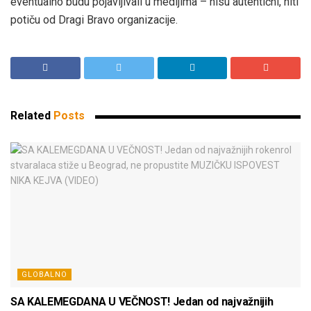
eventualno budu pojavljivali u medijima – nisu autentični, niti
potiču od Dragi Bravo organizacije.
Related
Posts
GLOBALNO
SA KALEMEGDANA U VEČNOST! Jedan od najvažnijih