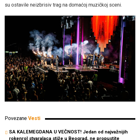
su ostavile neizbrisiv trag na domaćoj muzičkoj sceni.
Povezane
Vesti
SA KALEMEGDANA U VEČNOST! Jedan od najvažnijih
rokenrol stvaralaca stiže u Beograd, ne propustite