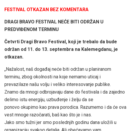
FESTIVAL OTKAZAN BEZ KOMENTARA
DRAGI BRAVO FESTIVAL NEĆE BITI ODRŽAN U
PREDVIĐENOM TERMINU
Četvrti Dragi Bravo Festival, koji je trebalo da bude
održan od 11. do 13. septembra na Kalemegdanu, je
otkazan.
„Nažalost, naš događaj neće biti održan u planiranom
terminu, zbog okolnosti na koje nemamo uticaj i
prevazilaze našu volju i veliko interesovanje publike.
Znamo da mnogi odbrojavaju dane do festivala i da zajedno
delimo istu energiju, uzbuđenje i želju da se
ponovo okupimo kao prava porodica. Razumemo i da će ova
vest mnoge razočarati, baš kao što je i nas.
Jako smo tužni jer smo poslednjih godinu dana uložili u
organizaciju svakog detalja. Ali obećavamo vam,