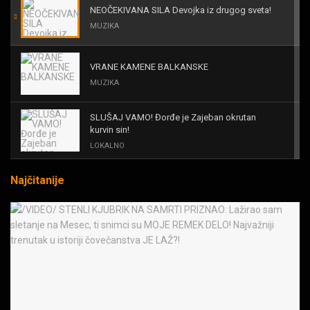
NEOČEKIVANA SILA Devojka iz drugog sveta!
MUZIKA
VRANE KAMENE BALKANSKE
MUZIKA
SLUŠAJ VAMO! Đorđe je Zajeban okrutan
kurvin sin!
LOKALNO
Najčitanije
KAL! ROMALE CAVALE I OSTALI
MUZIKA
Black Sabbath for all us?!
MUZIKA
IRON! The Number Of The Beast!
MUZIKA