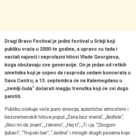
Dragi Bravo Festival je jedini festival u Srbiji koji
publiku vraća u 2000-te godine, a upravo su tada i
nastali najveći i neprolazni hitovi Vlade Georgieva,
koga obožavaju sve generacije. On je jedan od retkih
umetnika koji je uspeo da rasproda sedam koncerata u
Sava Centru, a 13. septembra će na Kalemegdanu u
„zemlji čuda“ dočarati magiju trenutka koji će svi dugo
pamtiti.
Publiku očekuje veče puno emocija, autentične atmosfere i
bezvremenskih hitova poput „Žena bez imena“, „Anđele“,
„Reci mi da znam“, „Iskreno“, „Hej ti“, „Ti i ja, “Zbogom
ljubavi”, “Tropski bar”, “Jedina” i mnogih drugih pesama koje