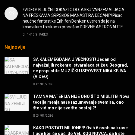
DIVNA! Ogi & Magnifico
/VIDEO/ KLJUČNI DOKAZI O DOLASKU VANZEMALJACA
FILM
NA FRESKAMA SRPSKOG MANASTIRA DEČANI?! Pisac
naučne fantastike Erih fon Deniken uveren da je na
kosovskim freskama pronašao DREVNE ASTRONAUTE
WARDRUNA, VIKINZI DOLAZE!
1415 SHARES
MUZIKA
Najnovije
Sharp Dressed Man in many ways!
SA KALEMEGDANA U VEČNOST! Jedan od
MUZIKA
najvažnijih rokenrol stvaralaca stiže u Beograd,
ne propustite MUZIČKU ISPOVEST NIKA KEJVA
(VIDEO)
POVRATAK Iron Maiden The Writing On The Wall
01/08/2026
MUZIKA
TAMNA MATERIJA NIJE ONO ŠTO MISLITE! Nova
teorija menja naše razumevanje svemira, ono
SENIDAHHH!
što vidimo nije sve što postoji?!
MUZIKA
24/07/2026
KAKO POSTATI MILIONER! Ovih 6 osobina krase
Miss You! Charlie Watts
ljude koji će doći do VELIKOG NOVCA, da li ste i