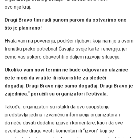
ovo nije kraj.
Dragi Bravo tim radi punom parom da ostvarimo ono
što je planirano!
Hvala vam na poverenju, podršci i ljubavi, koja nam je u ovom
trenutku preko potrebna! Čuvajte svoje karte i energiju, jer
ćemo vas uskoro obavestiti o daljem razvoju situacije.
Ukoliko vam novi termin ne bude odgovarao ulaznice
ćete moći da vratite ili iskoristite za sledeći
događaj. Dragi Bravo nije samo događaj. Dragi Bravo je
zajednica.“ poručili su organizatori festivala.
Takođe, organizatori su istakli da ovo saopštenje
predstavlja jedinu i zvaničnu informaciju organizatora i
da neće davati dodatne izjave i komentare, kao i da sve
eventualne druge vesti, komentari ili “izvori” koji se