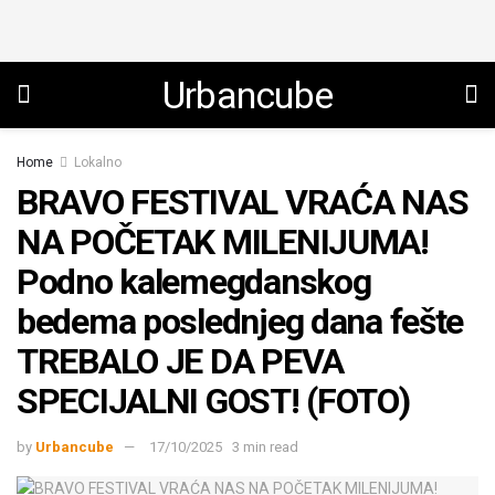
Urbancube
Home
Lokalno
BRAVO FESTIVAL VRAĆA NAS
NA POČETAK MILENIJUMA!
Podno kalemegdanskog
bedema poslednjeg dana fešte
TREBALO JE DA PEVA
SPECIJALNI GOST! (FOTO)
by
Urbancube
17/10/2025
3 min read