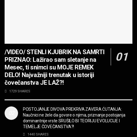
OPASNE LJUBIČICE! JEDVA ČEKAM RAT LJUDI
PROTIV MAŠINA
MUZIKA
JEDAN POZIV MENJA SVE! Partibrejkers 1000
godina
/VIDEO/ STENLI KJUBRIK NA SAMRTI
MUZIKA
PRIZNAO: Lažirao sam sletanje na
OPASNO! ZZ TOP – Beer Drinkers and
Mesec, ti snimci su MOJE REMEK
Hellraisers
DELO! Najvažniji trenutak u istoriji
MUZIKA
čovečanstva JE LAŽ?!
2CELLOS – Whole Lotta Love vs. Beethoven 5th
1729 SHARES
Symphony
MUZIKA
POSTOJANJE DIVOVA PREKRIVA ZAVERA ĆUTANJA:
Naučnici ne žele da govore o njima, priznanje postojanja
“Missin’ Yo’ Kissin'” BILLY ZZ TOP
dominantnije vrste SRUŠILO BI TEORIJU EVOLUCIJE I
MUZIKA
TEMELJE ČOVEČANSTVA?!
1440 SHARES