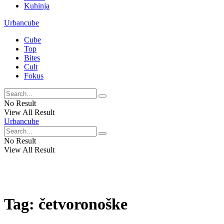
Kuhinja
Urbancube
Cube
Top
Bites
Cult
Fokus
No Result
View All Result
Urbancube
No Result
View All Result
Tag:
četvoronoške