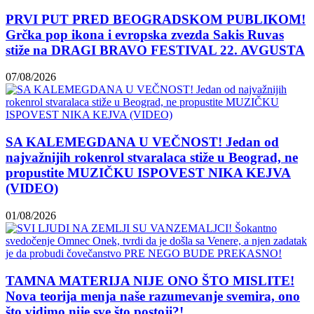
PRVI PUT PRED BEOGRADSKOM PUBLIKOM!
Grčka pop ikona i evropska zvezda Sakis Ruvas
stiže na DRAGI BRAVO FESTIVAL 22. AVGUSTA
07/08/2026
SA KALEMEGDANA U VEČNOST! Jedan od
najvažnijih rokenrol stvaralaca stiže u Beograd, ne
propustite MUZIČKU ISPOVEST NIKA KEJVA
(VIDEO)
01/08/2026
TAMNA MATERIJA NIJE ONO ŠTO MISLITE!
Nova teorija menja naše razumevanje svemira, ono
što vidimo nije sve što postoji?!