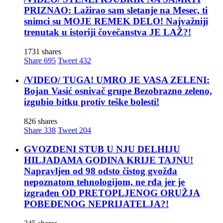
PRIZNAO: Lažirao sam sletanje na Mesec, ti
snimci su MOJE REMEK DELO! Najvažniji
trenutak u istoriji čovečanstva JE LAŽ?!
1731 shares
Share
695
Tweet
432
/VIDEO/ TUGA! UMRO JE VASA ZELENI:
Bojan Vasić osnivač grupe Bezobrazno zeleno,
izgubio bitku protiv teške bolesti!
826 shares
Share
338
Tweet
204
GVOZDENI STUB U NJU DELHIJU
HILJADAMA GODINA KRIJE TAJNU!
Napravljen od 98 odsto čistog gvožđa
nepoznatom tehnologijom, ne rđa jer je
izgrađen OD PRETOPLJENOG ORUŽJA
POBEĐENOG NEPRIJATELJA?!