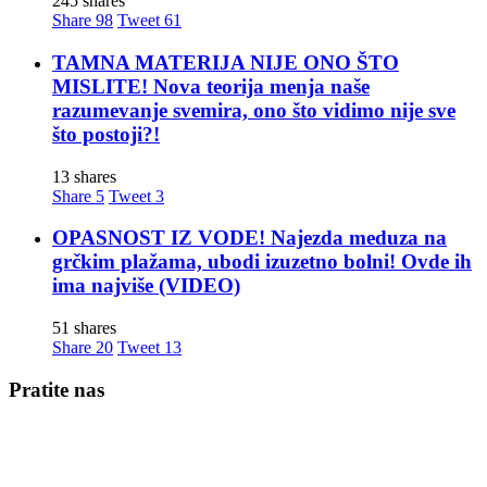
245 shares
Share
98
Tweet
61
TAMNA MATERIJA NIJE ONO ŠTO
MISLITE! Nova teorija menja naše
razumevanje svemira, ono što vidimo nije sve
što postoji?!
13 shares
Share
5
Tweet
3
OPASNOST IZ VODE! Najezda meduza na
grčkim plažama, ubodi izuzetno bolni! Ovde ih
ima najviše (VIDEO)
51 shares
Share
20
Tweet
13
Pratite nas