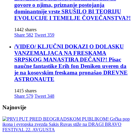
govore o njima, priznanje postojanja
dominantnije vrste SRUŠILO BI TEORIJU
EVOLUCIJE I TEMELJE ČOVEČANSTVA?!
1442 shares
Share
582
Tweet
359
/VIDEO/ KLJUČNI DOKAZI O DOLASKU
VANZEMALJACA NA FRESKAMA
SRPSKOG MANASTIRA DEČANI?! Pisac
naučne fantastike Erih fon Deniken uveren da
je na kosovskim freskama pronašao DREVNE
ASTRONAUTE
1415 shares
Share
579
Tweet
348
Najnovije