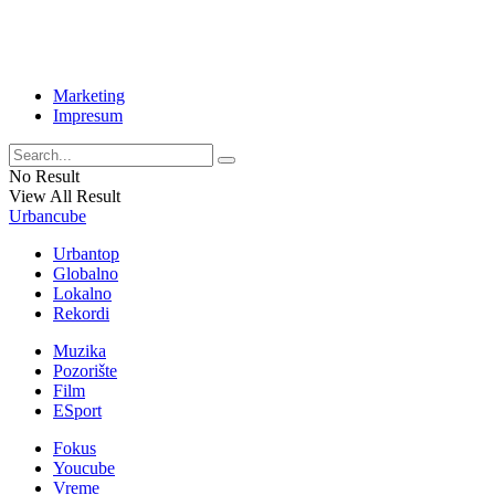
Marketing
Impresum
No Result
View All Result
Urbancube
Urbantop
Globalno
Lokalno
Rekordi
Muzika
Pozorište
Film
ESport
Fokus
Youcube
Vreme