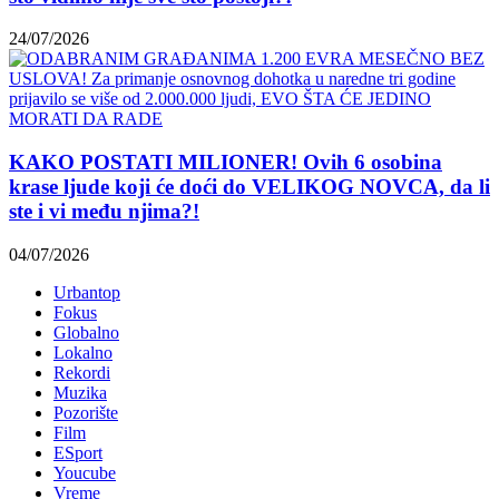
24/07/2026
KAKO POSTATI MILIONER! Ovih 6 osobina
krase ljude koji će doći do VELIKOG NOVCA, da li
ste i vi među njima?!
04/07/2026
Urbantop
Fokus
Globalno
Lokalno
Rekordi
Muzika
Pozorište
Film
ESport
Youcube
Vreme