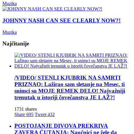
Muzika
JOHNNY NASH CAN SEE CLEARLY NOW?!
Muzika
Najčitanije
/VIDEO/ STENLI KJUBRIK NA SAMRTI
PRIZNAO: Lažirao sam sletanje na Mesec, ti
snimci su MOJE REMEK DELO! Najvažniji
trenutak u istoriji čovečanstva JE LAŽ?!
1731 shares
Share
695
Tweet
432
POSTOJANJE DIVOVA PREKRIVA
ZAVERA ĆUTANJA: Naučnici ne žele da