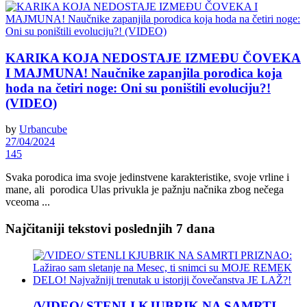
KARIKA KOJA NEDOSTAJE IZMEĐU ČOVEKA
I MAJMUNA! Naučnike zapanjila porodica koja
hoda na četiri noge: Oni su poništili evoluciju?!
(VIDEO)
by
Urbancube
27/04/2024
145
Svaka porodica ima svoje jedinstvene karakteristike, svoje vrline i
mane, ali porodica Ulas privukla je pažnju načnika zbog nečega
vceoma ...
Najčitaniji tekstovi poslednjih 7 dana
/VIDEO/ STENLI KJUBRIK NA SAMRTI