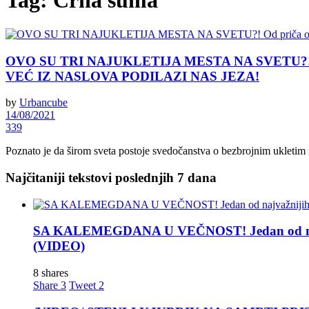
Tag:
Crna šuma
OVO SU TRI NAJUKLETIJA MESTA NA SVETU?! Od prič
VEĆ IZ NASLOVA PODILAZI NAS JEZA!
by
Urbancube
14/08/2021
339
Poznato je da širom sveta postoje svedočanstva o bezbrojnim ukletim m
Najčitaniji tekstovi poslednjih 7 dana
SA KALEMEGDANA U VEČNOST! Jedan od najva
(VIDEO)
8 shares
Share
3
Tweet
2