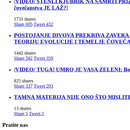
/VIDEO/ STENLI KJUBRIK NA SAMRTI PRIZNAO: 
čovečanstva JE LAŽ?!
1731 shares
Share
695
Tweet
432
POSTOJANJE DIVOVA PREKRIVA ZAVERA ĆUTANJA
TEORIJU EVOLUCIJE I TEMELJE ČOVEČ
1442 shares
Share
582
Tweet
359
/VIDEO/ TUGA! UMRO JE VASA ZELENI: Bojan Vas
825 shares
Share
337
Tweet
203
TAMNA MATERIJA NIJE ONO ŠTO MISLITE! Nova t
13 shares
Share
5
Tweet
3
Pratite nas