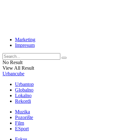
Marketing
Impresum
No Result
View All Result
Urbancube
Urbantop
Globalno
Lokalno
Rekordi
Muzika
Pozorište
Film
ESport
Fokus