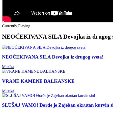
Currently Playing
NEOČEKIVANA SILA Devojka iz drugog s
NEOČEKIVANA SILA Devojka iz drugog sveta!
Muzika
VRANE KAMENE BALKANSKE
Muzika
SLUŠAJ VAMO! Đorđe je Zajeban okrutan kurvin s