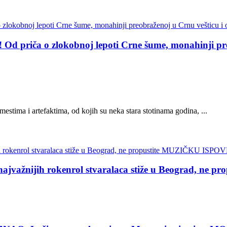
a o zlokobnoj lepoti Crne šume, monahinji preobr
estima i artefaktima, od kojih su neka stara stotinama godina, ...
žnijih rokenrol stvaralaca stiže u Beograd, ne