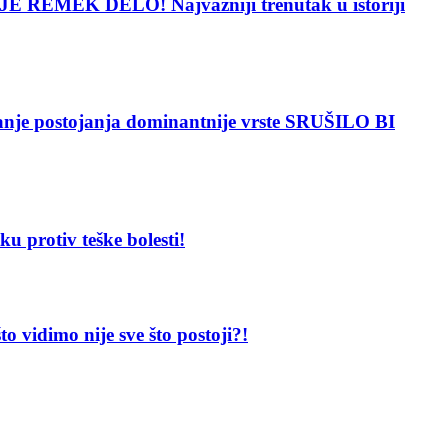
 REMEK DELO! Najvažniji trenutak u istoriji
 postojanja dominantnije vrste SRUŠILO BI
protiv teške bolesti!
dimo nije sve što postoji?!