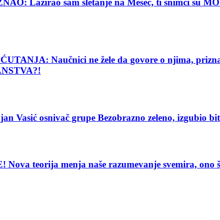
Lažirao sam sletanje na Mesec, ti snimci su MOJE
: Naučnici ne žele da govore o njima, priznanje
ANSTVA?!
ić osnivač grupe Bezobrazno zeleno, izgubio bitku 
eorija menja naše razumevanje svemira, ono što vi