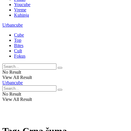
Youcube
Vreme
Kuhinja
Urbancube
Cube
Top
Bites
Cult
Fokus
No Result
View All Result
Urbancube
No Result
View All Result