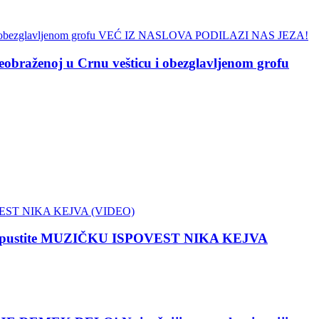
aženoj u Crnu vešticu i obezglavljenom grofu
 propustite MUZIČKU ISPOVEST NIKA KEJVA