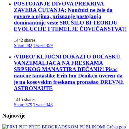
POSTOJANJE DIVOVA PREKRIVA
ZAVERA ĆUTANJA: Naučnici ne žele da
govore o njima, priznanje postojanja
dominantnije vrste SRUŠILO BI TEORIJU
EVOLUCIJE I TEMELJE ČOVEČANSTVA?!
1442 shares
Share
582
Tweet
359
/VIDEO/ KLJUČNI DOKAZI O DOLASKU
VANZEMALJACA NA FRESKAMA
SRPSKOG MANASTIRA DEČANI?! Pisac
naučne fantastike Erih fon Deniken uveren da
je na kosovskim freskama pronašao DREVNE
ASTRONAUTE
1415 shares
Share
579
Tweet
348
Najnovije