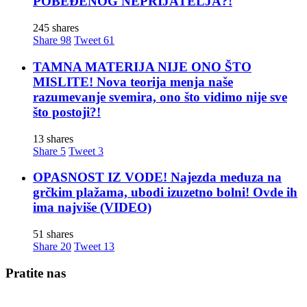
POBEĐENOG NEPRIJATELJA?!
245 shares
Share
98
Tweet
61
TAMNA MATERIJA NIJE ONO ŠTO
MISLITE! Nova teorija menja naše
razumevanje svemira, ono što vidimo nije sve
što postoji?!
13 shares
Share
5
Tweet
3
OPASNOST IZ VODE! Najezda meduza na
grčkim plažama, ubodi izuzetno bolni! Ovde ih
ima najviše (VIDEO)
51 shares
Share
20
Tweet
13
Pratite nas