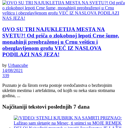
OVO SU TRI NAJUKLETIJA MESTA NA
SVETU?! Od priča o zlokobnoj lepoti Crne šume,
monahinji preobraženoj u Crnu vešticu i
obezglavljenom grofu VEĆ IZ NASLOVA
PODILAZI NAS JEZA!
by
Urbancube
14/08/2021
339
Poznato je da širom sveta postoje svedočanstva o bezbrojnim
ukletim mestima i artefaktima, od kojih su neka stara stotinama
godina, ...
Najčitaniji tekstovi poslednjih 7 dana