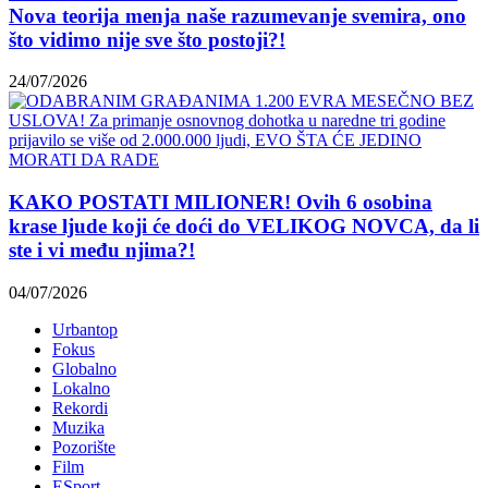
Nova teorija menja naše razumevanje svemira, ono
što vidimo nije sve što postoji?!
24/07/2026
KAKO POSTATI MILIONER! Ovih 6 osobina
krase ljude koji će doći do VELIKOG NOVCA, da li
ste i vi među njima?!
04/07/2026
Urbantop
Fokus
Globalno
Lokalno
Rekordi
Muzika
Pozorište
Film
ESport