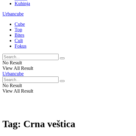
Kuhinja
Urbancube
Cube
Top
Bites
Cult
Fokus
No Result
View All Result
Urbancube
No Result
View All Result
Tag:
Crna veštica