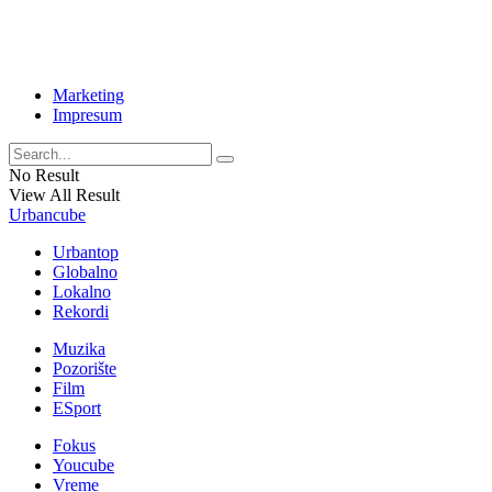
Marketing
Impresum
No Result
View All Result
Urbancube
Urbantop
Globalno
Lokalno
Rekordi
Muzika
Pozorište
Film
ESport
Fokus
Youcube
Vreme