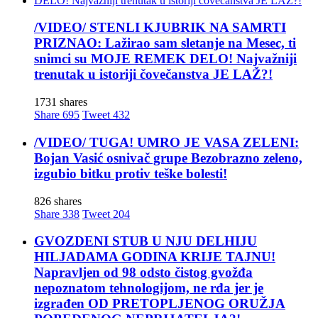
/VIDEO/ STENLI KJUBRIK NA SAMRTI
PRIZNAO: Lažirao sam sletanje na Mesec, ti
snimci su MOJE REMEK DELO! Najvažniji
trenutak u istoriji čovečanstva JE LAŽ?!
1731 shares
Share
695
Tweet
432
/VIDEO/ TUGA! UMRO JE VASA ZELENI:
Bojan Vasić osnivač grupe Bezobrazno zeleno,
izgubio bitku protiv teške bolesti!
826 shares
Share
338
Tweet
204
GVOZDENI STUB U NJU DELHIJU
HILJADAMA GODINA KRIJE TAJNU!
Napravljen od 98 odsto čistog gvožđa
nepoznatom tehnologijom, ne rđa jer je
izgrađen OD PRETOPLJENOG ORUŽJA