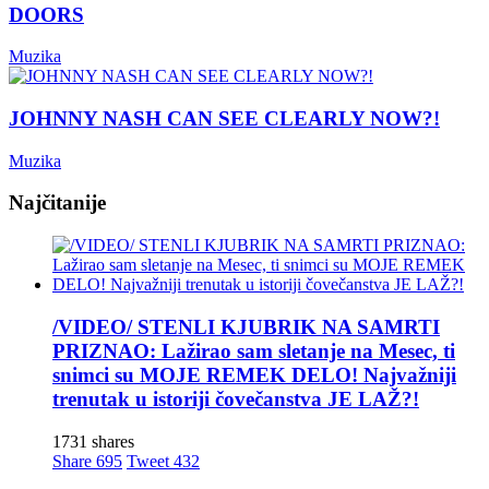
DOORS
Muzika
JOHNNY NASH CAN SEE CLEARLY NOW?!
Muzika
Najčitanije
/VIDEO/ STENLI KJUBRIK NA SAMRTI
PRIZNAO: Lažirao sam sletanje na Mesec, ti
snimci su MOJE REMEK DELO! Najvažniji
trenutak u istoriji čovečanstva JE LAŽ?!
1731 shares
Share
695
Tweet
432