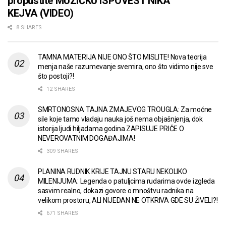
propustite MUZIČKU ISPOVEST NIKA
KEJVA (VIDEO)
8 SHARES
TAMNA MATERIJA NIJE ONO ŠTO MISLITE! Nova teorija
menja naše razumevanje svemira, ono što vidimo nije sve
što postoji?!
12 SHARES
SMRTONOSNA TAJNA ZMAJEVOG TROUGLA: Za moćne
sile koje tamo vladaju nauka još nema objašnjenja, dok
istorija ljudi hiljadama godina ZAPISUJE PRIČE O
NEVEROVATNIM DOGAĐAJIMA!
309 SHARES
PLANINA RUDNIK KRIJE TAJNU STARU NEKOLIKO
MILENIJUMA: Legenda o patuljcima rudarima ovde izgleda
sasvim realno, dokazi govore o mnoštvu radnika na
velikom prostoru, ALI NIJEDAN NE OTKRIVA GDE SU ŽIVELI?!
671 SHARES