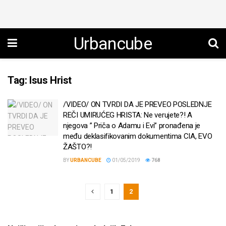
Urbancube
Tag:
Isus Hrist
/VIDEO/ ON TVRDI DA JE PREVEO POSLEDNJE
REČI UMIRUĆEG HRISTA: Ne verujete?! A
njegova ” Priča o Adamu i Evi” pronađena je
među deklasifikovanim dokumentima CIA, EVO
ŽAŠTO?!
BY
URBANCUBE
01/05/2019
768
1
2