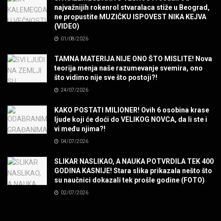
MUZIKA
najvažnijih rokenrol stvaralaca stiže u Beograd,
ne propustite MUZIČKU ISPOVEST NIKA KEJVA
(VIDEO)
POVRATAK Iron Maiden The Writing On The Wall
01/08/2026
MUZIKA
TAMNA MATERIJA NIJE ONO ŠTO MISLITE! Nova
teorija menja naše razumevanje svemira, ono
SENIDAHHH!
što vidimo nije sve što postoji?!
MUZIKA
24/07/2026
KAKO POSTATI MILIONER! Ovih 6 osobina krase
Miss You! Charlie Watts
ljude koji će doći do VELIKOG NOVCA, da li ste i
MUZIKA
vi među njima?!
04/07/2026
STRANGE KIND OF WOMEN, REALLY STRANGE!
SLIKAR NASLIKAO, A NAUKA POTVRDILA TEK 400
MUZIKA
GODINA KASNIJE! Stara slika prikazala nešto što
su naučnici dokazali tek prošle godine (FOTO)
02/07/2026
MAD MAD DRUMMER!
MUZIKA