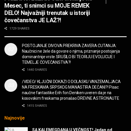
OPASNO! ZZ TOP – Beer Drinkers and
Mesec, ti snimci su MOJE REMEK
Hellraisers
DELO! Najvažniji trenutak u istoriji
MUZIKA
čovečanstva JE LAŽ?!
2CELLOS – Whole Lotta Love vs. Beethoven 5th
1729 SHARES
Symphony
MUZIKA
POSTOJANJE DIVOVA PREKRIVA ZAVERA ĆUTANJA:
Naučnici ne žele da govore o njima, priznanje postojanja
“Missin’ Yo’ Kissin'” BILLY ZZ TOP
dominantnije vrste SRUŠILO BI TEORIJU EVOLUCIJE I
MUZIKA
TEMELJE ČOVEČANSTVA?!
1440 SHARES
DIVNA! Ogi & Magnifico
/VIDEO/ KLJUČNI DOKAZI O DOLASKU VANZEMALJACA
FILM
NA FRESKAMA SRPSKOG MANASTIRA DEČANI?! Pisac
naučne fantastike Erih fon Deniken uveren da je na
kosovskim freskama pronašao DREVNE ASTRONAUTE
WARDRUNA, VIKINZI DOLAZE!
1415 SHARES
MUZIKA
Najnovije
Sharp Dressed Man in many ways!
SA KALEMEGDANA U VEČNOST! Jedan od