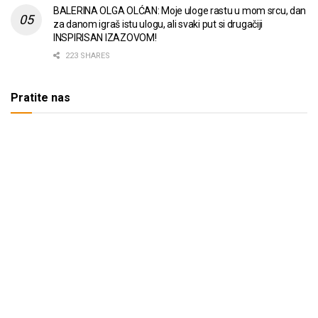
BALERINA OLGA OLĆAN: Moje uloge rastu u mom srcu, dan
za danom igraš istu ulogu, ali svaki put si drugačiji
INSPIRISAN IZAZOVOM!
223 SHARES
Pratite nas