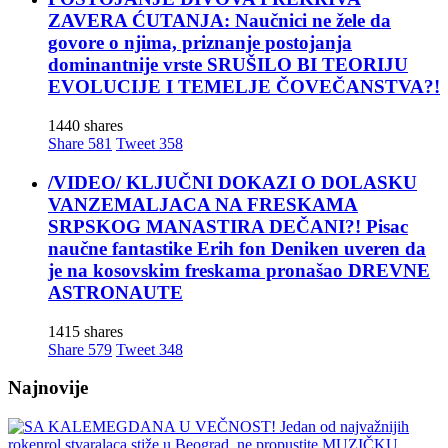
ZAVERA ĆUTANJA: Naučnici ne žele da
govore o njima, priznanje postojanja
dominantnije vrste SRUŠILO BI TEORIJU
EVOLUCIJE I TEMELJE ČOVEČANSTVA?!
1440 shares
Share
581
Tweet
358
/VIDEO/ KLJUČNI DOKAZI O DOLASKU
VANZEMALJACA NA FRESKAMA
SRPSKOG MANASTIRA DEČANI?! Pisac
naučne fantastike Erih fon Deniken uveren da
je na kosovskim freskama pronašao DREVNE
ASTRONAUTE
1415 shares
Share
579
Tweet
348
Najnovije