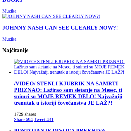
Muzika
JOHNNY NASH CAN SEE CLEARLY NOW?!
Muzika
Najčitanije
/VIDEO/ STENLI KJUBRIK NA SAMRTI
PRIZNAO: Lažirao sam sletanje na Mesec, ti
snimci su MOJE REMEK DELO! Najvažniji
trenutak u istoriji čovečanstva JE LAŽ?!
1729 shares
Share
694
Tweet
431
POSTOJANJE DIVOVA PREKRIVA