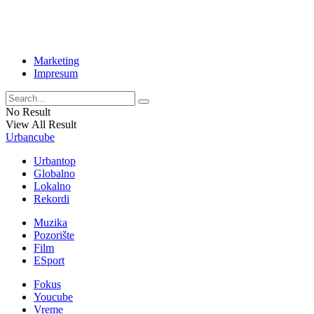
Marketing
Impresum
No Result
View All Result
Urbancube
Urbantop
Globalno
Lokalno
Rekordi
Muzika
Pozorište
Film
ESport
Fokus
Youcube
Vreme