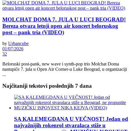
MOLCHAT DOMA 7. JULA U LUCI BEOGRAD!
Bereza otvara letnji open air koncert beloruskog
post – pank tria (VIDEO)
by
Urbancube
01/07/2026
32
Beloruski post-pank, new wave i synth-pop trio Molchat Doma
nastupiće 7. jula u Open Air Corner-u Luke Beograd, u organizaciji
...
Najčitaniji tekstovi poslednjih 7 dana
SA KALEMEGDANA U VEČNOST! Jedan od
najvažnijih rokenrol stvaralaca stiže u