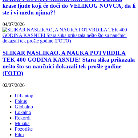
krase ljude koji će doći do VELIKOG NOVCA, da li
ste i vi među njima?!
04/07/2026
SLIKAR NASLIKAO, A NAUKA POTVRDILA
TEK 400 GODINA KASNIJE! Stara slika prikazala
nešto što su naučnici dokazali tek prošle godine
(FOTO)
02/07/2026
Urbantop
Fokus
Globalno
Lokalno
Rekordi
Muzika
Pozorište
Film