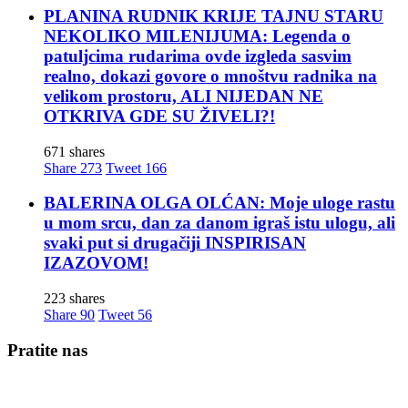
PLANINA RUDNIK KRIJE TAJNU STARU
NEKOLIKO MILENIJUMA: Legenda o
patuljcima rudarima ovde izgleda sasvim
realno, dokazi govore o mnoštvu radnika na
velikom prostoru, ALI NIJEDAN NE
OTKRIVA GDE SU ŽIVELI?!
671 shares
Share
273
Tweet
166
BALERINA OLGA OLĆAN: Moje uloge rastu
u mom srcu, dan za danom igraš istu ulogu, ali
svaki put si drugačiji INSPIRISAN
IZAZOVOM!
223 shares
Share
90
Tweet
56
Pratite nas