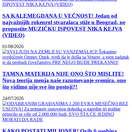
SA KALEMEGDANA U VEČNOST! Jedan od
najvažnijih rokenrol stvaralaca stiže u Beograd, ne
propustite MUZIČKU ISPOVEST NIKA KEJVA
(VIDEO)
01/08/2026
TAMNA MATERIJA NIJE ONO ŠTO MISLITE!
Nova teorija menja naše razumevanje svemira, ono
što vidimo nije sve što postoji?!
24/07/2026
KAKO POSTATI MILIONER! Ovih 6 osobina