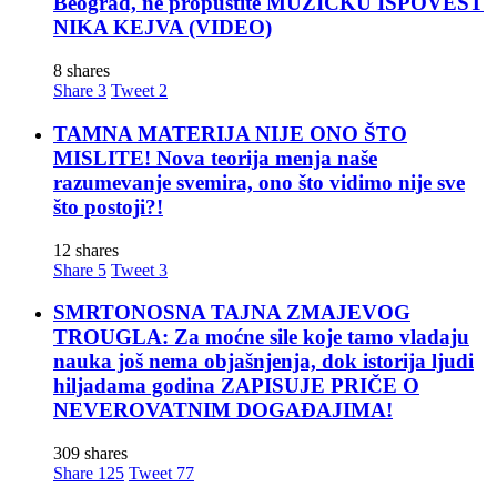
Beograd, ne propustite MUZIČKU ISPOVEST
NIKA KEJVA (VIDEO)
8 shares
Share
3
Tweet
2
TAMNA MATERIJA NIJE ONO ŠTO
MISLITE! Nova teorija menja naše
razumevanje svemira, ono što vidimo nije sve
što postoji?!
12 shares
Share
5
Tweet
3
SMRTONOSNA TAJNA ZMAJEVOG
TROUGLA: Za moćne sile koje tamo vladaju
nauka još nema objašnjenja, dok istorija ljudi
hiljadama godina ZAPISUJE PRIČE O
NEVEROVATNIM DOGAĐAJIMA!
309 shares
Share
125
Tweet
77