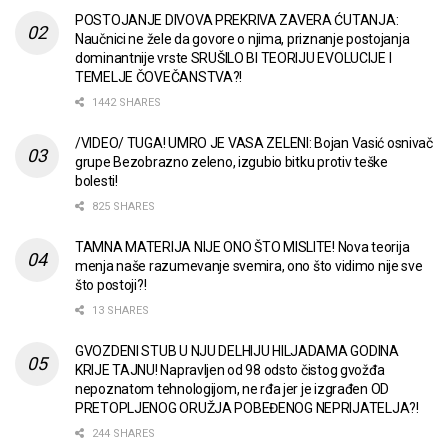
POSTOJANJE DIVOVA PREKRIVA ZAVERA ĆUTANJA:
Naučnici ne žele da govore o njima, priznanje postojanja
dominantnije vrste SRUŠILO BI TEORIJU EVOLUCIJE I
TEMELJE ČOVEČANSTVA?!
1442 SHARES
/VIDEO/ TUGA! UMRO JE VASA ZELENI: Bojan Vasić osnivač
grupe Bezobrazno zeleno, izgubio bitku protiv teške
bolesti!
825 SHARES
TAMNA MATERIJA NIJE ONO ŠTO MISLITE! Nova teorija
menja naše razumevanje svemira, ono što vidimo nije sve
što postoji?!
13 SHARES
GVOZDENI STUB U NJU DELHIJU HILJADAMA GODINA
KRIJE TAJNU! Napravljen od 98 odsto čistog gvožđa
nepoznatom tehnologijom, ne rđa jer je izgrađen OD
PRETOPLJENOG ORUŽJA POBEĐENOG NEPRIJATELJA?!
244 SHARES