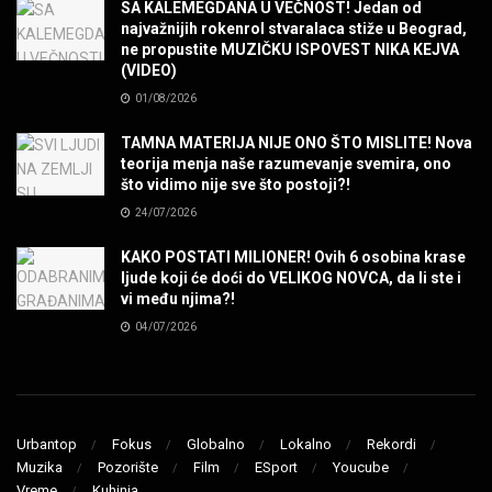
SA KALEMEGDANA U VEČNOST! Jedan od
najvažnijih rokenrol stvaralaca stiže u Beograd,
ne propustite MUZIČKU ISPOVEST NIKA KEJVA
SENIDAHHH!
(VIDEO)
MUZIKA
01/08/2026
TAMNA MATERIJA NIJE ONO ŠTO MISLITE! Nova
Miss You! Charlie Watts
teorija menja naše razumevanje svemira, ono
MUZIKA
što vidimo nije sve što postoji?!
24/07/2026
STRANGE KIND OF WOMEN, REALLY STRANGE!
KAKO POSTATI MILIONER! Ovih 6 osobina krase
MUZIKA
ljude koji će doći do VELIKOG NOVCA, da li ste i
vi među njima?!
04/07/2026
MAD MAD DRUMMER!
MUZIKA
Led Zeppelin When The Levee Breaks by
ZEPPARELLA
Urbantop
Fokus
Globalno
Lokalno
Rekordi
MUZIKA
Muzika
Pozorište
Film
ESport
Youcube
Vreme
Kuhinja