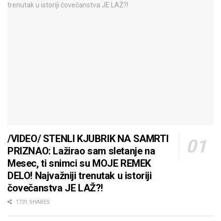
/VIDEO/ STENLI KJUBRIK NA SAMRTI
PRIZNAO: Lažirao sam sletanje na
Mesec, ti snimci su MOJE REMEK
DELO! Najvažniji trenutak u istoriji
čovečanstva JE LAŽ?!
1731 SHARES