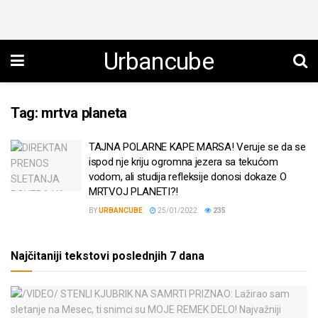
Urbancube
Tag:
mrtva planeta
TAJNA POLARNE KAPE MARSA! Veruje se da se
ispod nje kriju ogromna jezera sa tekućom
vodom, ali studija refleksije donosi dokaze O
MRTVOJ PLANETI?!
BY
URBANCUBE
25/01/2022
235
Najčitaniji tekstovi poslednjih 7 dana