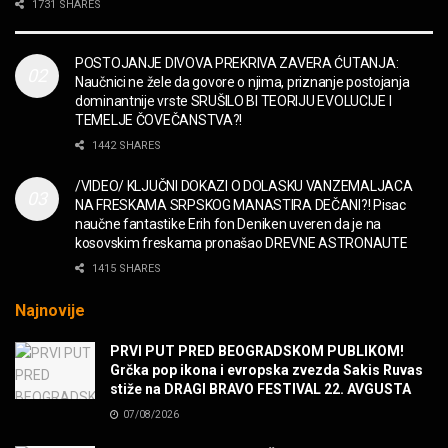
2CELLOS – Whole Lotta Love vs. Beethoven 5th
1731 SHARES
Symphony
MUZIKA
POSTOJANJE DIVOVA PREKRIVA ZAVERA ĆUTANJA:
Naučnici ne žele da govore o njima, priznanje postojanja
“Missin’ Yo’ Kissin'” BILLY ZZ TOP
dominantnije vrste SRUŠILO BI TEORIJU EVOLUCIJE I
MUZIKA
TEMELJE ČOVEČANSTVA?!
1442 SHARES
DIVNA! Ogi & Magnifico
/VIDEO/ KLJUČNI DOKAZI O DOLASKU VANZEMALJACA
FILM
NA FRESKAMA SRPSKOG MANASTIRA DEČANI?! Pisac
naučne fantastike Erih fon Deniken uveren da je na
kosovskim freskama pronašao DREVNE ASTRONAUTE
WARDRUNA, VIKINZI DOLAZE!
1415 SHARES
MUZIKA
Najnovije
Sharp Dressed Man in many ways!
PRVI PUT PRED BEOGRADSKOM PUBLIKOM!
MUZIKA
Grčka pop ikona i evropska zvezda Sakis Ruvas
stiže na DRAGI BRAVO FESTIVAL 22. AVGUSTA
07/08/2026
POVRATAK Iron Maiden The Writing On The Wall
MUZIKA