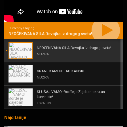
Currently Playing
NEOČEKIVANA SILA Devojka iz drugog sveta!
NEOČEKIVANA SILA Devojka iz drugog sveta!
MUZIKA
VRANE KAMENE BALKANSKE
MUZIKA
SLUŠAJ VAMO! Đorđe je Zajeban okrutan
kurvin sin!
LOKALNO
Najčitanije
KAL! ROMALE CAVALE I OSTALI
MUZIKA