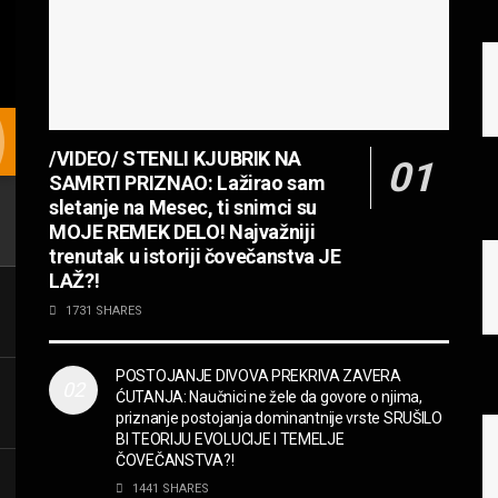
/VIDEO/ STENLI KJUBRIK NA
SAMRTI PRIZNAO: Lažirao sam
sletanje na Mesec, ti snimci su
MOJE REMEK DELO! Najvažniji
trenutak u istoriji čovečanstva JE
LAŽ?!
1731 SHARES
POSTOJANJE DIVOVA PREKRIVA ZAVERA
ĆUTANJA: Naučnici ne žele da govore o njima,
priznanje postojanja dominantnije vrste SRUŠILO
BI TEORIJU EVOLUCIJE I TEMELJE
ČOVEČANSTVA?!
1441 SHARES