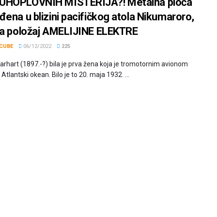
UHOPLOVNIH MISTERIJA?! Metalna ploča
đena u blizini pacifičkog atola Nikumaroro,
va položaj AMELIJINE ELEKTRE
CUBE
06/12/2022
225
arhart (1897.-?) bila je prva žena koja je tromotornim avionom
 Atlantski okean. Bilo je to 20. maja 1932. ...