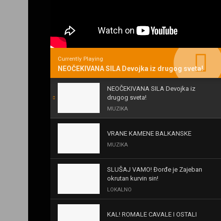
Currently Playing
NEOČEKIVANA SILA Devojka iz drugog sveta!
NEOČEKIVANA SILA Devojka iz
drugog sveta!
MUZIKA
VRANE KAMENE BALKANSKE
MUZIKA
SLUŠAJ VAMO! Đorđe je Zajeban
okrutan kurvin sin!
LOKALNO
KAL! ROMALE CAVALE I OSTALI