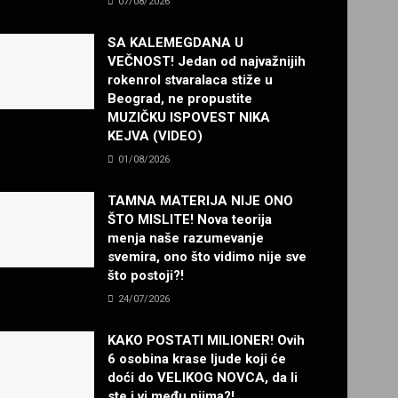
07/08/2026
SA KALEMEGDANA U
VEČNOST! Jedan od najvažnijih
rokenrol stvaralaca stiže u
Beograd, ne propustite
MUZIČKU ISPOVEST NIKA
KEJVA (VIDEO)
01/08/2026
TAMNA MATERIJA NIJE ONO
ŠTO MISLITE! Nova teorija
menja naše razumevanje
svemira, ono što vidimo nije sve
što postoji?!
24/07/2026
KAKO POSTATI MILIONER! Ovih
6 osobina krase ljude koji će
doći do VELIKOG NOVCA, da li
ste i vi među njima?!