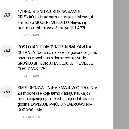
/VIDEO/ STENLI KJUBRIK NA SAMRTI
PRIZNAO: Lažirao sam sletanje na Mesec, ti
snimci su MOJE REMEK DELO! Najvažniji
trenutak u istoriji čovečanstva JE LAŽ?!
1731 SHARES
POSTOJANJE DIVOVA PREKRIVA ZAVERA
ĆUTANJA: Naučnici ne žele da govore o njima,
priznanje postojanja dominantnije vrste
SRUŠILO BI TEORIJU EVOLUCIJE I TEMELJE
ČOVEČANSTVA?!
1441 SHARES
SMRTONOSNA TAJNA ZMAJEVOG TROUGLA:
Za moćne sile koje tamo vladaju nauka još
nema objašnjenja, dok istorija ljudi hiljadama
godina ZAPISUJE PRIČE O NEVEROVATNIM
DOGAĐAJIMA!
309 SHARES