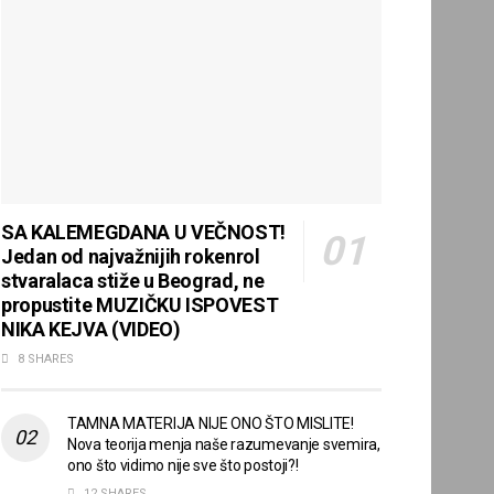
SA KALEMEGDANA U VEČNOST!
Jedan od najvažnijih rokenrol
stvaralaca stiže u Beograd, ne
propustite MUZIČKU ISPOVEST
NIKA KEJVA (VIDEO)
8 SHARES
TAMNA MATERIJA NIJE ONO ŠTO MISLITE!
Nova teorija menja naše razumevanje svemira,
ono što vidimo nije sve što postoji?!
12 SHARES