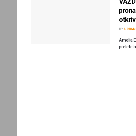
VAZD
prona
otkri
BY
URBAN
Amelia E
preletela