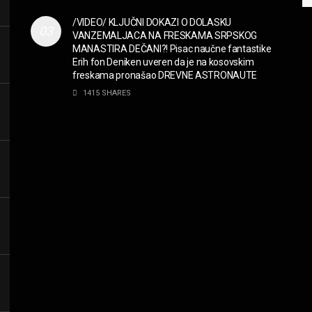
/VIDEO/ KLJUČNI DOKAZI O DOLASKU
VANZEMALJACA NA FRESKAMA SRPSKOG
MANASTIRA DEČANI?! Pisac naučne fantastike
Erih fon Deniken uveren da je na kosovskim
freskama pronašao DREVNE ASTRONAUTE
1415 SHARES