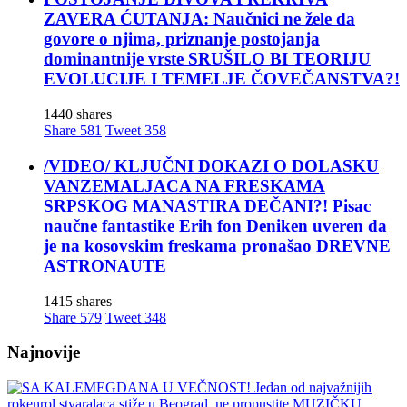
ZAVERA ĆUTANJA: Naučnici ne žele da
govore o njima, priznanje postojanja
dominantnije vrste SRUŠILO BI TEORIJU
EVOLUCIJE I TEMELJE ČOVEČANSTVA?!
1440 shares
Share
581
Tweet
358
/VIDEO/ KLJUČNI DOKAZI O DOLASKU
VANZEMALJACA NA FRESKAMA
SRPSKOG MANASTIRA DEČANI?! Pisac
naučne fantastike Erih fon Deniken uveren da
je na kosovskim freskama pronašao DREVNE
ASTRONAUTE
1415 shares
Share
579
Tweet
348
Najnovije