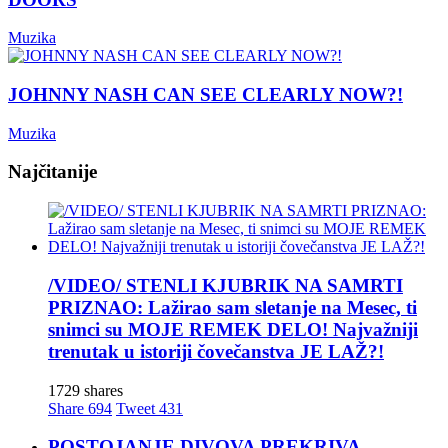
Muzika
JOHNNY NASH CAN SEE CLEARLY NOW?!
Muzika
Najčitanije
/VIDEO/ STENLI KJUBRIK NA SAMRTI
PRIZNAO: Lažirao sam sletanje na Mesec, ti
snimci su MOJE REMEK DELO! Najvažniji
trenutak u istoriji čovečanstva JE LAŽ?!
1729 shares
Share
694
Tweet
431
POSTOJANJE DIVOVA PREKRIVA