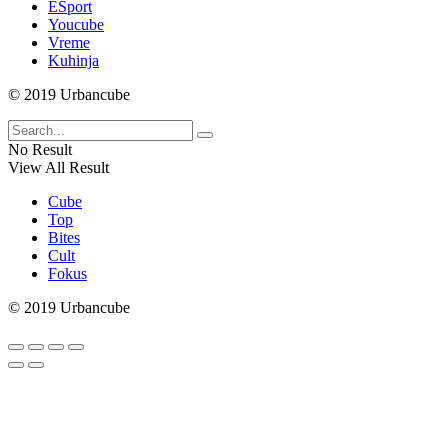
ESport
Youcube
Vreme
Kuhinja
© 2019 Urbancube
No Result
View All Result
Cube
Top
Bites
Cult
Fokus
© 2019 Urbancube