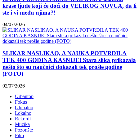
krase ljude koji će doći do VELIKOG NOVCA, da li
ste i vi među njima?!
04/07/2026
SLIKAR NASLIKAO, A NAUKA POTVRDILA
TEK 400 GODINA KASNIJE! Stara slika prikazala
nešto što su naučnici dokazali tek prošle godine
(FOTO)
02/07/2026
Urbantop
Fokus
Globalno
Lokalno
Rekordi
Muzika
Pozorište
Film