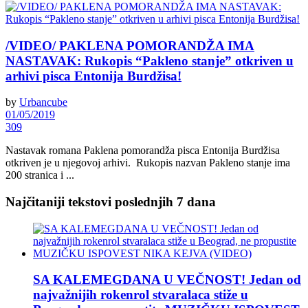
/VIDEO/ PAKLENA POMORANDŽA IMA
NASTAVAK: Rukopis “Pakleno stanje” otkriven u
arhivi pisca Entonija Burdžisa!
by
Urbancube
01/05/2019
309
Nastavak romana Paklena pomorandža pisca Entonija Burdžisa
otkriven je u njegovoj arhivi. Rukopis nazvan Pakleno stanje ima
200 stranica i ...
Najčitaniji tekstovi poslednjih 7 dana
SA KALEMEGDANA U VEČNOST! Jedan od
najvažnijih rokenrol stvaralaca stiže u