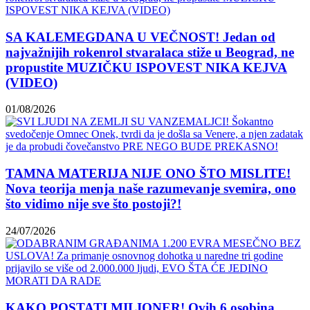
SA KALEMEGDANA U VEČNOST! Jedan od
najvažnijih rokenrol stvaralaca stiže u Beograd, ne
propustite MUZIČKU ISPOVEST NIKA KEJVA
(VIDEO)
01/08/2026
TAMNA MATERIJA NIJE ONO ŠTO MISLITE!
Nova teorija menja naše razumevanje svemira, ono
što vidimo nije sve što postoji?!
24/07/2026
KAKO POSTATI MILIONER! Ovih 6 osobina