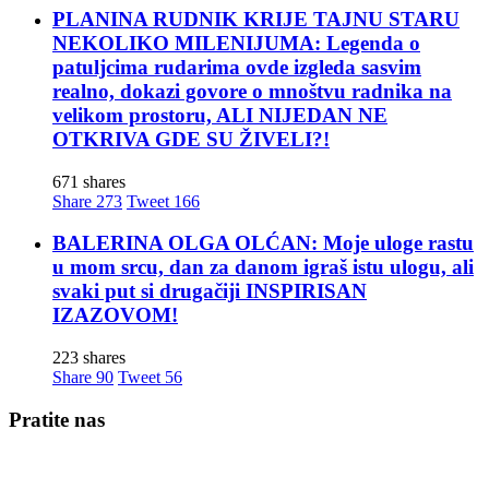
PLANINA RUDNIK KRIJE TAJNU STARU
NEKOLIKO MILENIJUMA: Legenda o
patuljcima rudarima ovde izgleda sasvim
realno, dokazi govore o mnoštvu radnika na
velikom prostoru, ALI NIJEDAN NE
OTKRIVA GDE SU ŽIVELI?!
671 shares
Share
273
Tweet
166
BALERINA OLGA OLĆAN: Moje uloge rastu
u mom srcu, dan za danom igraš istu ulogu, ali
svaki put si drugačiji INSPIRISAN
IZAZOVOM!
223 shares
Share
90
Tweet
56
Pratite nas