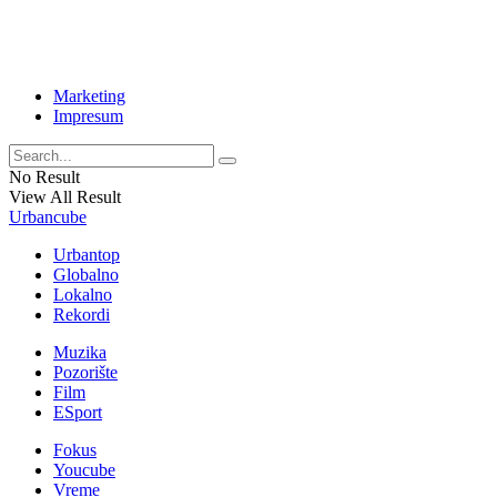
Marketing
Impresum
No Result
View All Result
Urbancube
Urbantop
Globalno
Lokalno
Rekordi
Muzika
Pozorište
Film
ESport
Fokus
Youcube
Vreme