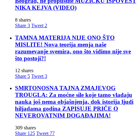
Beograd, ne propustite MUZIČKU ISPOVEST
NIKA KEJVA (VIDEO)
8 shares
Share
3
Tweet
2
TAMNA MATERIJA NIJE ONO ŠTO
MISLITE! Nova teorija menja naše
razumevanje svemira, ono što vidimo nije sve
što postoji?!
12 shares
Share
5
Tweet
3
SMRTONOSNA TAJNA ZMAJEVOG
TROUGLA: Za moćne sile koje tamo vladaju
nauka još nema objašnjenja, dok istorija ljudi
hiljadama godina ZAPISUJE PRIČE O
NEVEROVATNIM DOGAĐAJIMA!
309 shares
Share
125
Tweet
77