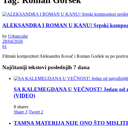
Tag:
Roman Goršek
ALEKSANDRA I ROMAN U KANU! Srpski kompozitor
by
Urbancube
28/04/2026
61
Filmski kompozitori Aleksandra Kovač i Roman Goršek su po pozivu i 
Najčitaniji tekstovi poslednjih 7 dana
SA KALEMEGDANA U VEČNOST! Jedan od najva
(VIDEO)
8 shares
Share
3
Tweet
2
TAMNA MATERIJA NIJE ONO ŠTO MISLITE! Nova t