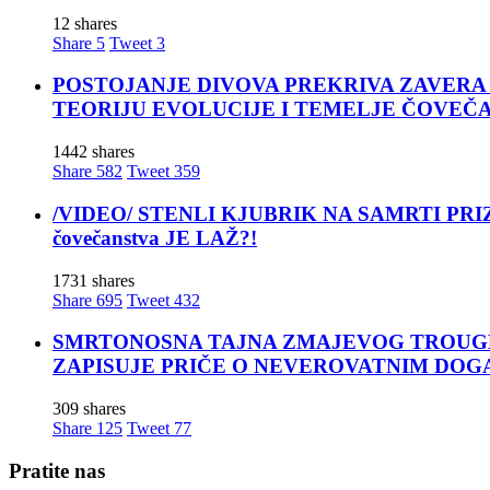
12 shares
Share
5
Tweet
3
POSTOJANJE DIVOVA PREKRIVA ZAVERA ĆUTANJA
TEORIJU EVOLUCIJE I TEMELJE ČOVEČ
1442 shares
Share
582
Tweet
359
/VIDEO/ STENLI KJUBRIK NA SAMRTI PRIZNAO: 
čovečanstva JE LAŽ?!
1731 shares
Share
695
Tweet
432
SMRTONOSNA TAJNA ZMAJEVOG TROUGLA: Za moćn
ZAPISUJE PRIČE O NEVEROVATNIM DOG
309 shares
Share
125
Tweet
77
Pratite nas