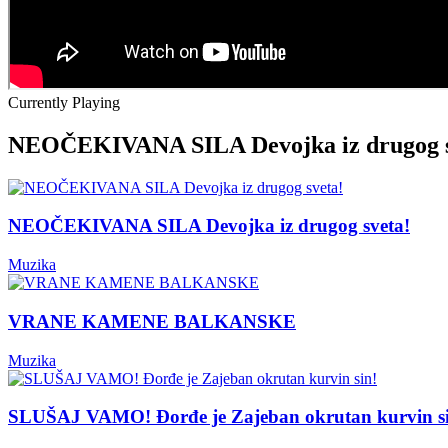
Currently Playing
NEOČEKIVANA SILA Devojka iz drugog s
NEOČEKIVANA SILA Devojka iz drugog sveta!
Muzika
VRANE KAMENE BALKANSKE
Muzika
SLUŠAJ VAMO! Đorđe je Zajeban okrutan kurvin s