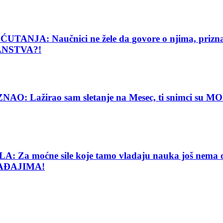
: Naučnici ne žele da govore o njima, priznanje
ANSTVA?!
Lažirao sam sletanje na Mesec, ti snimci su MOJE
e sile koje tamo vladaju nauka još nema objašnj
AĐAJIMA!