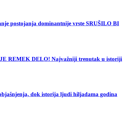
 postojanja dominantnije vrste SRUŠILO BI
 REMEK DELO! Najvažniji trenutak u istoriji
enja, dok istorija ljudi hiljadama godina