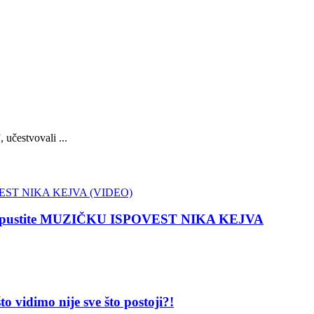
učestvovali ...
 propustite MUZIČKU ISPOVEST NIKA KEJVA
dimo nije sve što postoji?!