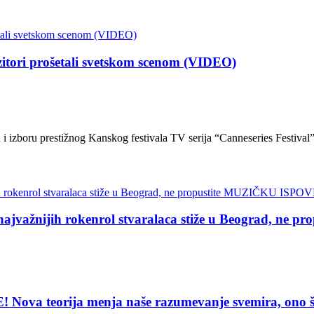
i prošetali svetskom scenom (VIDEO)
izboru prestižnog Kanskog festivala TV serija “Canneseries Festival”, 
žnijih rokenrol stvaralaca stiže u Beograd, ne
eorija menja naše razumevanje svemira, ono što vi