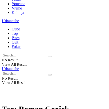
Youcube
Vreme
Kuhinja
Urbancube
Cube
Top
Bites
Cult
Fokus
No Result
View All Result
Urbancube
No Result
View All Result