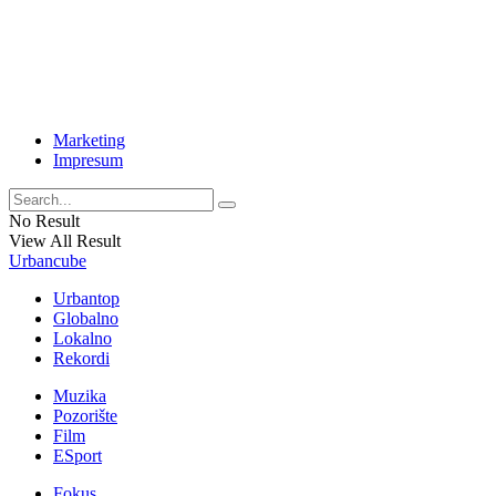
Marketing
Impresum
No Result
View All Result
Urbancube
Urbantop
Globalno
Lokalno
Rekordi
Muzika
Pozorište
Film
ESport
Fokus