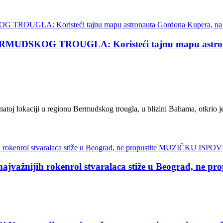
KOG TROUGLA: Koristeći tajnu mapu astronauta
toj lokaciji u regionu Bermudskog trougla, u blizini Bahama, otkrio je
žnijih rokenrol stvaralaca stiže u Beograd, ne