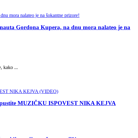
 Gordona Kupera, na dnu mora nalateo je na
, kako ...
 propustite MUZIČKU ISPOVEST NIKA KEJVA