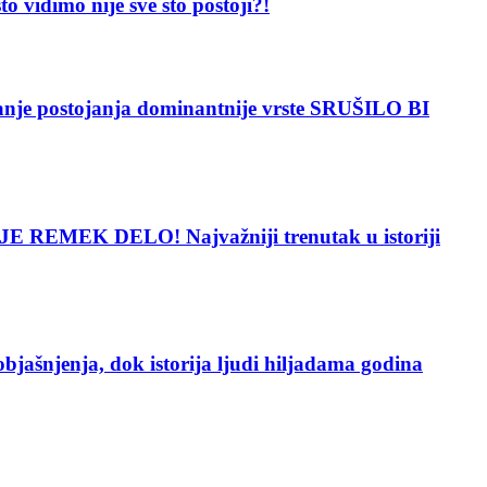
dimo nije sve što postoji?!
 postojanja dominantnije vrste SRUŠILO BI
 REMEK DELO! Najvažniji trenutak u istoriji
enja, dok istorija ljudi hiljadama godina