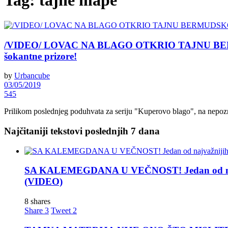
Tag:
tajne mape
/VIDEO/ LOVAC NA BLAGO OTKRIO TAJNU BERMUDS
šokantne prizore!
by
Urbancube
03/05/2019
545
Prilikom poslednjeg poduhvata za seriju "Kuperovo blago", na nepozna
Najčitaniji tekstovi poslednjih 7 dana
SA KALEMEGDANA U VEČNOST! Jedan od najva
(VIDEO)
8 shares
Share
3
Tweet
2