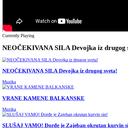
Currently Playing
NEOČEKIVANA SILA Devojka iz drugog s
NEOČEKIVANA SILA Devojka iz drugog sveta!
Muzika
VRANE KAMENE BALKANSKE
Muzika
SLUŠAJ VAMO! Đorđe je Zajeban okrutan kurvin s