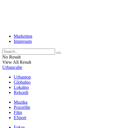
Marketing
Impresum
No Result
View All Result
Urbancube
Urbantop
Globalno
Lokalno
Rekordi
Muzika
Pozorište
Film
ESport
Fokus