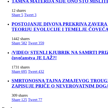
TAMNA MATERIJA NIJE ONO ŠTO MISLITE! Nova t
12 shares
Share
5
Tweet
3
POSTOJANJE DIVOVA PREKRIVA ZAVERA ĆUTANJA
TEORIJU EVOLUCIJE I TEMELJE ČOVEČ
1442 shares
Share
582
Tweet
359
/VIDEO/ STENLI KJUBRIK NA SAMRTI PRIZNAO: 
čovečanstva JE LAŽ?!
1731 shares
Share
695
Tweet
432
SMRTONOSNA TAJNA ZMAJEVOG TROUGLA: Za moćn
ZAPISUJE PRIČE O NEVEROVATNIM DOG
309 shares
Share
125
Tweet
77