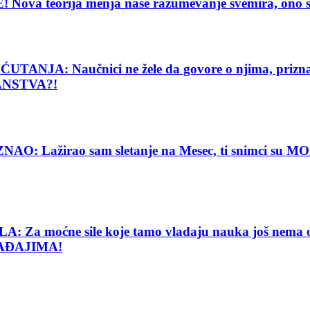
eorija menja naše razumevanje svemira, ono što vi
: Naučnici ne žele da govore o njima, priznanje
ANSTVA?!
Lažirao sam sletanje na Mesec, ti snimci su MOJE
e sile koje tamo vladaju nauka još nema objašnj
AĐAJIMA!