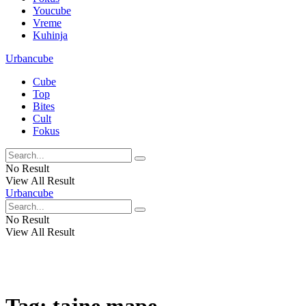
Youcube
Vreme
Kuhinja
Urbancube
Cube
Top
Bites
Cult
Fokus
No Result
View All Result
Urbancube
No Result
View All Result