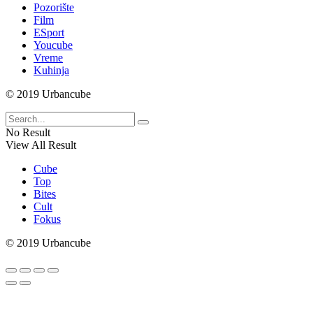
Pozorište
Film
ESport
Youcube
Vreme
Kuhinja
© 2019 Urbancube
No Result
View All Result
Cube
Top
Bites
Cult
Fokus
© 2019 Urbancube