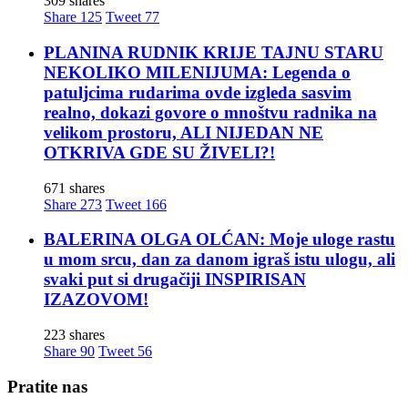
309 shares
Share
125
Tweet
77
PLANINA RUDNIK KRIJE TAJNU STARU
NEKOLIKO MILENIJUMA: Legenda o
patuljcima rudarima ovde izgleda sasvim
realno, dokazi govore o mnoštvu radnika na
velikom prostoru, ALI NIJEDAN NE
OTKRIVA GDE SU ŽIVELI?!
671 shares
Share
273
Tweet
166
BALERINA OLGA OLĆAN: Moje uloge rastu
u mom srcu, dan za danom igraš istu ulogu, ali
svaki put si drugačiji INSPIRISAN
IZAZOVOM!
223 shares
Share
90
Tweet
56
Pratite nas