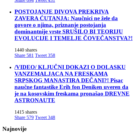
Share
694
Tweet
431
POSTOJANJE DIVOVA PREKRIVA
ZAVERA ĆUTANJA: Naučnici ne žele da
govore o njima, priznanje postojanja
dominantnije vrste SRUŠILO BI TEORIJU
EVOLUCIJE I TEMELJE ČOVEČANSTVA?!
1440 shares
Share
581
Tweet
358
/VIDEO/ KLJUČNI DOKAZI O DOLASKU
VANZEMALJACA NA FRESKAMA
SRPSKOG MANASTIRA DEČANI?! Pisac
naučne fantastike Erih fon Deniken uveren da
je na kosovskim freskama pronašao DREVNE
ASTRONAUTE
1415 shares
Share
579
Tweet
348
Najnovije