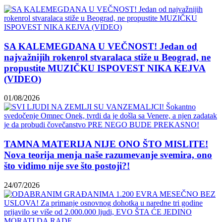
SA KALEMEGDANA U VEČNOST! Jedan od
najvažnijih rokenrol stvaralaca stiže u Beograd, ne
propustite MUZIČKU ISPOVEST NIKA KEJVA
(VIDEO)
01/08/2026
TAMNA MATERIJA NIJE ONO ŠTO MISLITE!
Nova teorija menja naše razumevanje svemira, ono
što vidimo nije sve što postoji?!
24/07/2026