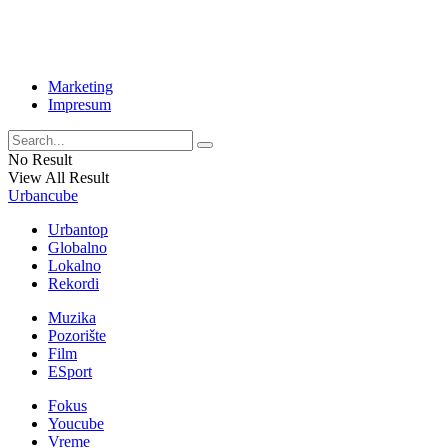
Marketing
Impresum
No Result
View All Result
Urbancube
Urbantop
Globalno
Lokalno
Rekordi
Muzika
Pozorište
Film
ESport
Fokus
Youcube
Vreme