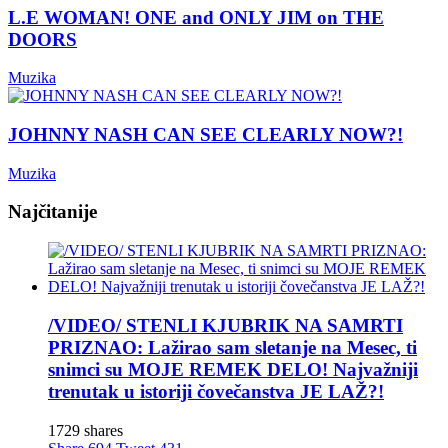
L.E WOMAN! ONE and ONLY JIM on THE
DOORS
Muzika
JOHNNY NASH CAN SEE CLEARLY NOW?!
Muzika
Najčitanije
/VIDEO/ STENLI KJUBRIK NA SAMRTI
PRIZNAO: Lažirao sam sletanje na Mesec, ti
snimci su MOJE REMEK DELO! Najvažniji
trenutak u istoriji čovečanstva JE LAŽ?!
1729 shares