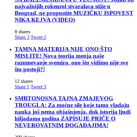
najvažnijih rokenrol stvaralaca stiže u
Beograd, ne propustite MUZIČKU ISPOVEST
NIKA KEJVA (VIDEO)
8 shares
Share
3
Tweet
2
TAMNA MATERIJA NIJE ONO ŠTO
MISLITE! Nova teorija menja naše
razumevanje svemira, ono što vidimo nije sve
što postoji?!
12 shares
Share
5
Tweet
3
SMRTONOSNA TAJNA ZMAJEVOG
TROUGLA: Za moćne sile koje tamo vladaju
nauka još nema objašnjenja, dok istorija ljudi
hiljadama godina ZAPISUJE PRIČE O
NEVEROVATNIM DOGAĐAJIMA!