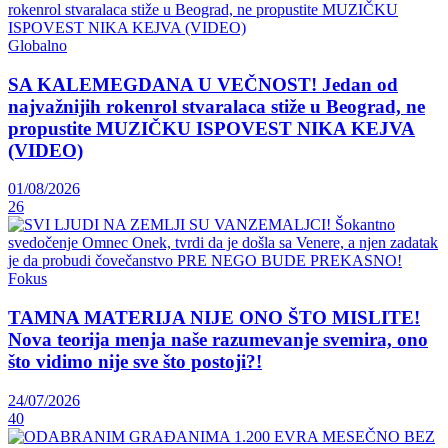
Globalno
SA KALEMEGDANA U VEČNOST! Jedan od
najvažnijih rokenrol stvaralaca stiže u Beograd, ne
propustite MUZIČKU ISPOVEST NIKA KEJVA
(VIDEO)
01/08/2026
26
Fokus
TAMNA MATERIJA NIJE ONO ŠTO MISLITE!
Nova teorija menja naše razumevanje svemira, ono
što vidimo nije sve što postoji?!
24/07/2026
40