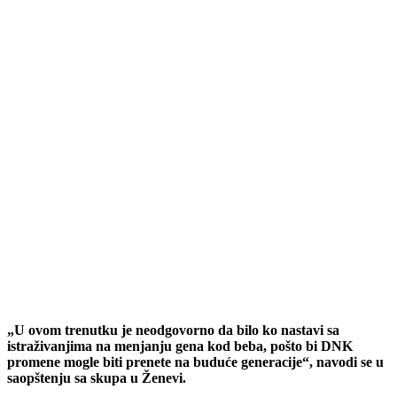
„U ovom trenutku je neodgovorno da bilo ko nastavi sa
istraživanjima na menjanju gena kod beba, pošto bi DNK
promene mogle biti prenete na buduće generacije“, navodi se u
saopštenju sa skupa u Ženevi.