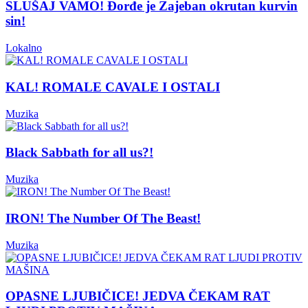
SLUŠAJ VAMO! Đorđe je Zajeban okrutan kurvin
sin!
Lokalno
KAL! ROMALE CAVALE I OSTALI
Muzika
Black Sabbath for all us?!
Muzika
IRON! The Number Of The Beast!
Muzika
OPASNE LJUBIČICE! JEDVA ČEKAM RAT