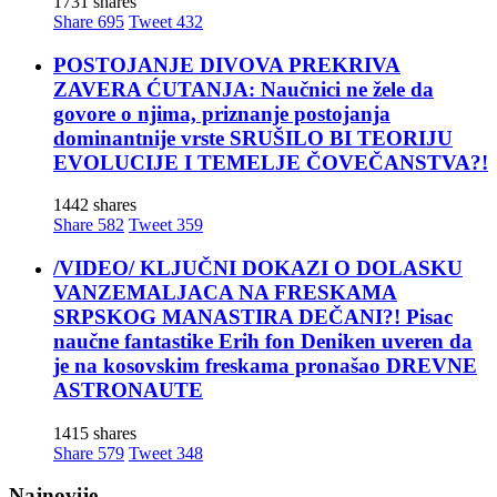
1731 shares
Share
695
Tweet
432
POSTOJANJE DIVOVA PREKRIVA
ZAVERA ĆUTANJA: Naučnici ne žele da
govore o njima, priznanje postojanja
dominantnije vrste SRUŠILO BI TEORIJU
EVOLUCIJE I TEMELJE ČOVEČANSTVA?!
1442 shares
Share
582
Tweet
359
/VIDEO/ KLJUČNI DOKAZI O DOLASKU
VANZEMALJACA NA FRESKAMA
SRPSKOG MANASTIRA DEČANI?! Pisac
naučne fantastike Erih fon Deniken uveren da
je na kosovskim freskama pronašao DREVNE
ASTRONAUTE
1415 shares
Share
579
Tweet
348
Najnovije