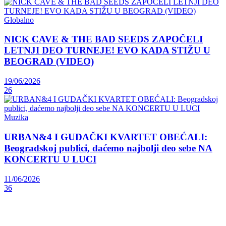
Globalno
NICK CAVE & THE BAD SEEDS ZAPOČELI
LETNJI DEO TURNEJE! EVO KADA STIŽU U
BEOGRAD (VIDEO)
19/06/2026
26
Muzika
URBAN&4 I GUDAČKI KVARTET OBEĆALI:
Beogradskoj publici, daćemo najbolji deo sebe NA
KONCERTU U LUCI
11/06/2026
36