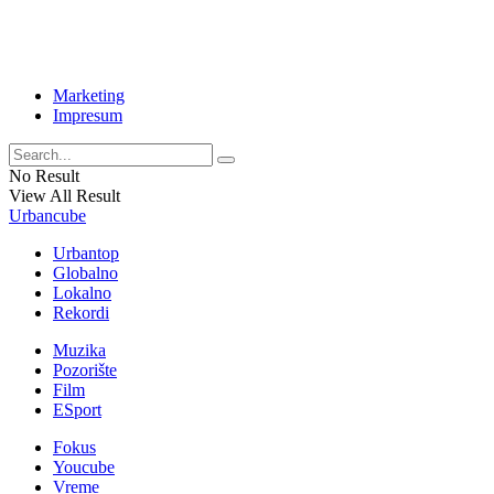
Marketing
Impresum
No Result
View All Result
Urbancube
Urbantop
Globalno
Lokalno
Rekordi
Muzika
Pozorište
Film
ESport
Fokus
Youcube
Vreme