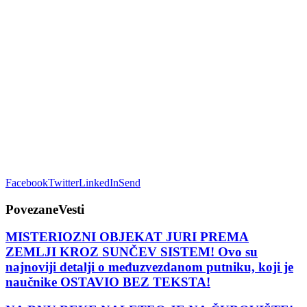
Facebook
Twitter
LinkedIn
Send
Povezane
Vesti
MISTERIOZNI OBJEKAT JURI PREMA
ZEMLJI KROZ SUNČEV SISTEM! Ovo su
najnoviji detalji o međuzvezdanom putniku, koji je
naučnike OSTAVIO BEZ TEKSTA!