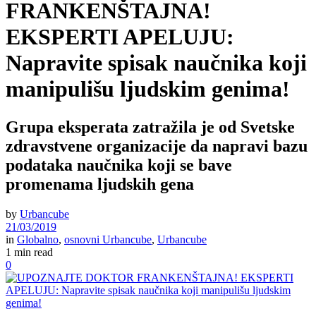
FRANKENŠTAJNA!
EKSPERTI APELUJU:
Napravite spisak naučnika koji
manipulišu ljudskim genima!
Grupa eksperata zatražila je od Svetske
zdravstvene organizacije da napravi bazu
podataka naučnika koji se bave
promenama ljudskih gena
by
Urbancube
21/03/2019
in
Globalno
,
osnovni Urbancube
,
Urbancube
1 min read
0