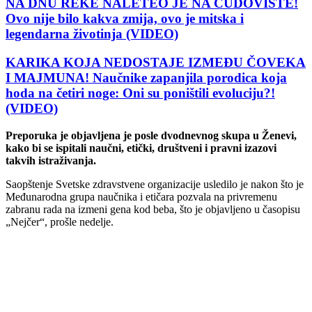
NA DNU REKE NALETEO JE NA ČUDOVIŠTE!
Ovo nije bilo kakva zmija, ovo je mitska i
legendarna životinja (VIDEO)
KARIKA KOJA NEDOSTAJE IZMEĐU ČOVEKA
I MAJMUNA! Naučnike zapanjila porodica koja
hoda na četiri noge: Oni su poništili evoluciju?!
(VIDEO)
Preporuka je objavljena je posle dvodnevnog skupa u Ženevi,
kako bi se ispitali naučni, etički, društveni i pravni izazovi
takvih istraživanja.
Saopštenje Svetske zdravstvene organizacije usledilo je nakon što je
Međunarodna grupa naučnika i etičara pozvala na privremenu
zabranu rada na izmeni gena kod beba, što je objavljeno u časopisu
„Nejčer“, prošle nedelje.