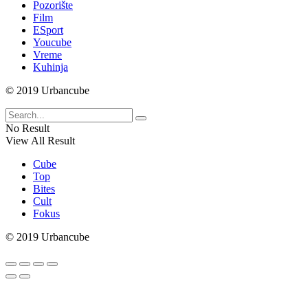
Pozorište
Film
ESport
Youcube
Vreme
Kuhinja
© 2019 Urbancube
No Result
View All Result
Cube
Top
Bites
Cult
Fokus
© 2019 Urbancube