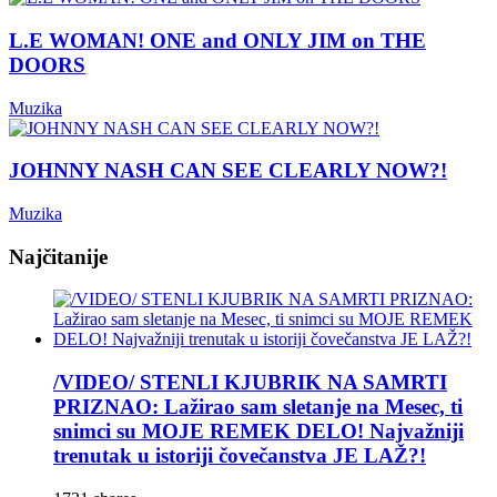
L.E WOMAN! ONE and ONLY JIM on THE
DOORS
Muzika
JOHNNY NASH CAN SEE CLEARLY NOW?!
Muzika
Najčitanije
/VIDEO/ STENLI KJUBRIK NA SAMRTI
PRIZNAO: Lažirao sam sletanje na Mesec, ti
snimci su MOJE REMEK DELO! Najvažniji
trenutak u istoriji čovečanstva JE LAŽ?!