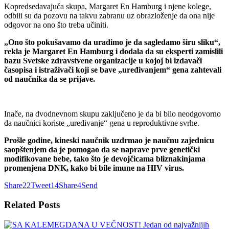
Kopredsedavajuća skupa, Margaret En Hamburg i njene kolege,
odbili su da pozovu na takvu zabranu uz obrazloženje da ona nije
odgovor na ono što treba učiniti.
„Ono što pokušavamo da uradimo je da sagledamo širu sliku“,
rekla je Margaret En Hamburg i dodala da su eksperti zamislili
bazu Svetske zdravstvene organizacije u kojoj bi izdavači
časopisa i istraživači koji se bave „uređivanjem“ gena zahtevali
od naučnika da se prijave.
Inače, na dvodnevnom skupu zaključeno je da bi bilo neodgovorno
da naučnici koriste „uređivanje“ gena u reproduktivne svrhe.
Prošle godine, kineski naučnik uzdrmao je naučnu zajednicu
saopštenjem da je pomogao da se naprave prve genetički
modifikovane bebe, tako što je devojčicama bliznakinjama
promenjena DNK, kako bi bile imune na HIV virus.
Share
22
Tweet
14
Share
4
Send
Related
Posts