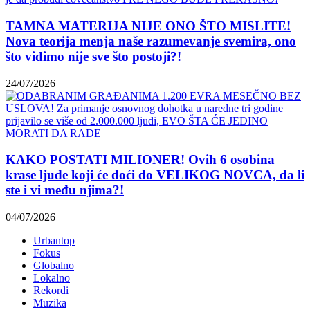
TAMNA MATERIJA NIJE ONO ŠTO MISLITE!
Nova teorija menja naše razumevanje svemira, ono
što vidimo nije sve što postoji?!
24/07/2026
KAKO POSTATI MILIONER! Ovih 6 osobina
krase ljude koji će doći do VELIKOG NOVCA, da li
ste i vi među njima?!
04/07/2026
Urbantop
Fokus
Globalno
Lokalno
Rekordi
Muzika