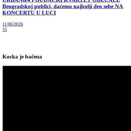
Beogradskoj publici, daćemo najbolji deo sebe NA
KONCERTU U LUCI
11/06/2026
35
Kocka je bačena