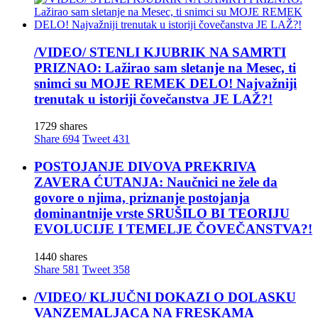
/VIDEO/ STENLI KJUBRIK NA SAMRTI
PRIZNAO: Lažirao sam sletanje na Mesec, ti
snimci su MOJE REMEK DELO! Najvažniji
trenutak u istoriji čovečanstva JE LAŽ?!
1729 shares
Share
694
Tweet
431
POSTOJANJE DIVOVA PREKRIVA
ZAVERA ĆUTANJA: Naučnici ne žele da
govore o njima, priznanje postojanja
dominantnije vrste SRUŠILO BI TEORIJU
EVOLUCIJE I TEMELJE ČOVEČANSTVA?!
1440 shares
Share
581
Tweet
358
/VIDEO/ KLJUČNI DOKAZI O DOLASKU
VANZEMALJACA NA FRESKAMA