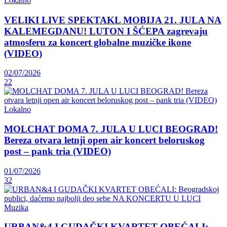
Lokalno
VELIKI LIVE SPEKTAKL MOBIJA 21. JULA NA
KALEMEGDANU! LUTON I ŠĆEPA zagrevaju
atmosferu za koncert globalne muzičke ikone
(VIDEO)
02/07/2026
22
Lokalno
MOLCHAT DOMA 7. JULA U LUCI BEOGRAD!
Bereza otvara letnji open air koncert beloruskog
post – pank tria (VIDEO)
01/07/2026
32
Muzika
URBAN&4 I GUDAČKI KVARTET OBEĆALI: