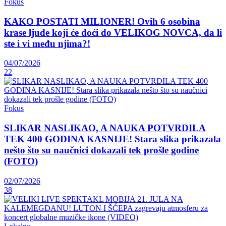
Fokus
KAKO POSTATI MILIONER! Ovih 6 osobina
krase ljude koji će doći do VELIKOG NOVCA, da li
ste i vi među njima?!
04/07/2026
22
Fokus
SLIKAR NASLIKAO, A NAUKA POTVRDILA
TEK 400 GODINA KASNIJE! Stara slika prikazala
nešto što su naučnici dokazali tek prošle godine
(FOTO)
02/07/2026
38