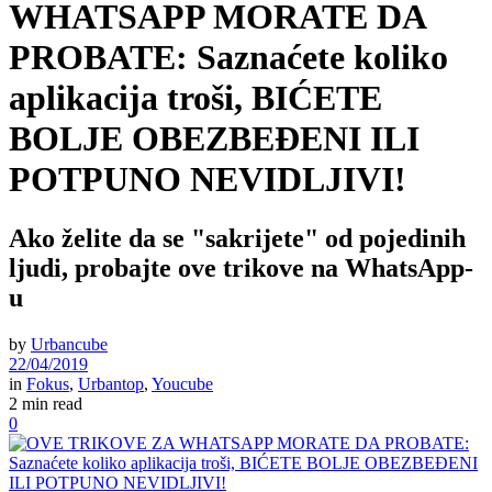
WHATSAPP MORATE DA
PROBATE: Saznaćete koliko
aplikacija troši, BIĆETE
BOLJE OBEZBEĐENI ILI
POTPUNO NEVIDLJIVI!
Ako želite da se "sakrijete" od pojedinih
ljudi, probajte ove trikove na WhatsApp-
u
by
Urbancube
22/04/2019
in
Fokus
,
Urbantop
,
Youcube
2 min read
0