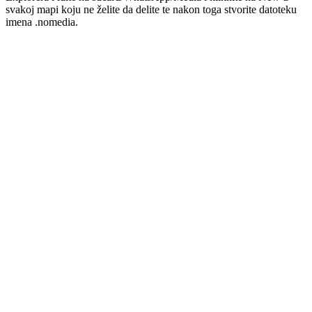
svakoj mapi koju ne želite da delite te nakon toga stvorite datoteku
imena .nomedia.