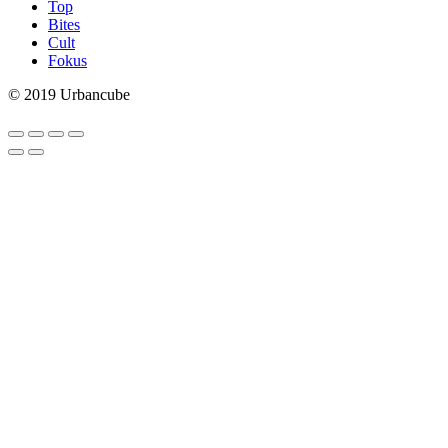
Top
Bites
Cult
Fokus
© 2019 Urbancube