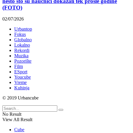
nešto što su naučnici dokazali tek prošle godine
(FOTO)
02/07/2026
Urbantop
Fokus
Globalno
Lokalno
Rekordi
Muzika
Pozorište
Film
ESport
Youcube
Vreme
Kuhinja
© 2019 Urbancube
No Result
View All Result
Cube