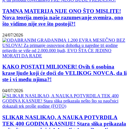
TAMNA MATERIJA NIJE ONO ŠTO MISLITE!
Nova teorija menja naše razumevanje svemira, ono
što vidimo nije sve što postoji?!
24/07/2026
KAKO POSTATI MILIONER! Ovih 6 osobina
krase ljude koji će doći do VELIKOG NOVCA, da li
ste i vi među njima?!
04/07/2026
SLIKAR NASLIKAO, A NAUKA POTVRDILA
TEK 400 GODINA KASNIJE! Stara slika prikazala