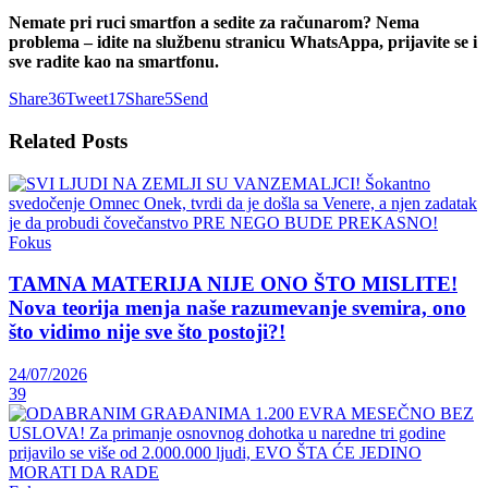
Nemate pri ruci smartfon a sedite za računarom? Nema
problema – idite na službenu stranicu WhatsAppa, prijavite se i
sve radite kao na smartfonu.
Share
36
Tweet
17
Share
5
Send
Related
Posts
Fokus
TAMNA MATERIJA NIJE ONO ŠTO MISLITE!
Nova teorija menja naše razumevanje svemira, ono
što vidimo nije sve što postoji?!
24/07/2026
39