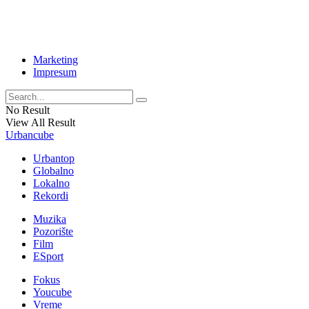
Marketing
Impresum
No Result
View All Result
Urbancube
Urbantop
Globalno
Lokalno
Rekordi
Muzika
Pozorište
Film
ESport
Fokus
Youcube
Vreme