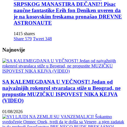
SRPSKOG MANASTIRA DEČANI?! Pisac
naučne fantastike Erih fon Deniken uveren da
je na kosovskim freskama pronašao DREVNE
ASTRONAUTE
1415 shares
Share
579
Tweet
348
Najnovije
SA KALEMEGDANA U VEČNOST! Jedan od
najvažnijih rokenrol stvaralaca stiže u Beograd, ne
propustite MUZIČKU ISPOVEST NIKA KEJVA
(VIDEO)
01/08/2026