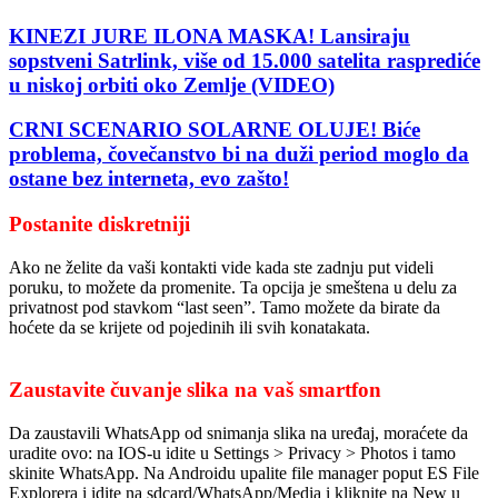
KINEZI JURE ILONA MASKA! Lansiraju
sopstveni Satrlink, više od 15.000 satelita rasprediće
u niskoj orbiti oko Zemlje (VIDEO)
CRNI SCENARIO SOLARNE OLUJE! Biće
problema, čovečanstvo bi na duži period moglo da
ostane bez interneta, evo zašto!
Postanite diskretniji
Ako ne želite da vaši kontakti vide kada ste zadnju put videli
poruku, to možete da promenite. Ta opcija je smeštena u delu za
privatnost pod stavkom “last seen”. Tamo možete da birate da
hoćete da se krijete od pojedinih ili svih konatakata.
Zaustavite čuvanje slika na vaš smartfon
Da zaustavili WhatsApp od snimanja slika na uređaj, moraćete da
uradite ovo: na IOS-u idite u Settings > Privacy > Photos i tamo
skinite WhatsApp. Na Androidu upalite file manager poput ES File
Explorera i idite na sdcard/WhatsApp/Media i kliknite na New u