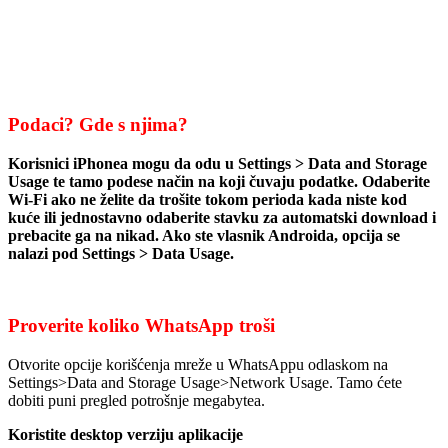
Podaci? Gde s njima?
Korisnici iPhonea mogu da odu u Settings > Data and Storage
Usage te tamo podese način na koji čuvaju podatke. Odaberite
Wi-Fi ako ne želite da trošite tokom perioda kada niste kod
kuće ili jednostavno odaberite stavku za automatski download i
prebacite ga na nikad. Ako ste vlasnik Androida, opcija se
nalazi pod Settings > Data Usage.
Proverite koliko WhatsApp troši
Otvorite opcije korišćenja mreže u WhatsAppu odlaskom na
Settings>Data and Storage Usage>Network Usage. Tamo ćete
dobiti puni pregled potrošnje megabytea.
Koristite desktop verziju aplikacije