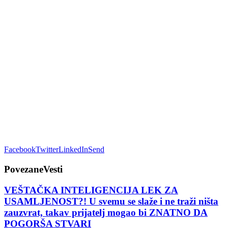
Facebook
Twitter
LinkedIn
Send
Povezane
Vesti
VEŠTAČKA INTELIGENCIJA LEK ZA
USAMLJENOST?! U svemu se slaže i ne traži ništa
zauzvrat, takav prijatelj mogao bi ZNATNO DA
POGORŠA STVARI