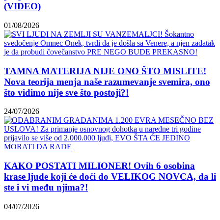
(VIDEO)
01/08/2026
TAMNA MATERIJA NIJE ONO ŠTO MISLITE!
Nova teorija menja naše razumevanje svemira, ono
što vidimo nije sve što postoji?!
24/07/2026
KAKO POSTATI MILIONER! Ovih 6 osobina
krase ljude koji će doći do VELIKOG NOVCA, da li
ste i vi među njima?!
04/07/2026