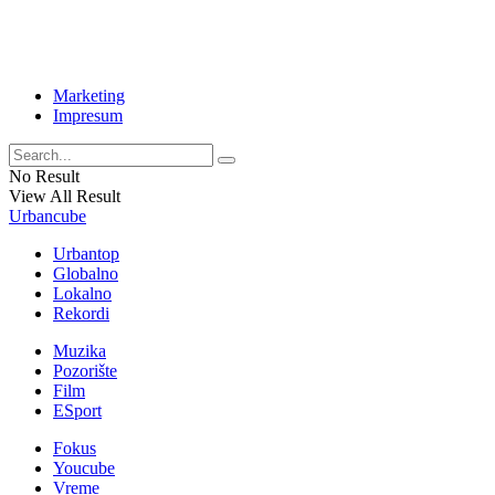
Marketing
Impresum
No Result
View All Result
Urbancube
Urbantop
Globalno
Lokalno
Rekordi
Muzika
Pozorište
Film
ESport
Fokus
Youcube
Vreme