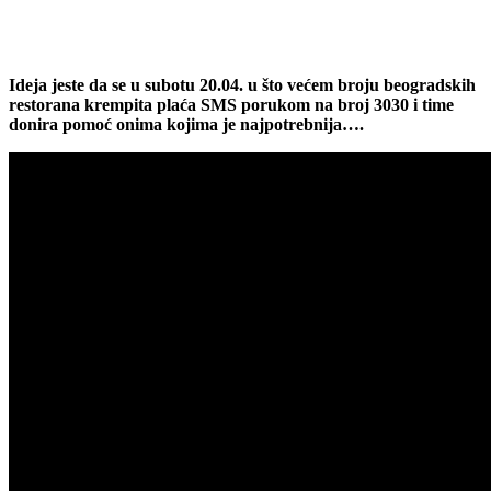
Ideja jeste da se u subotu 20.04. u što većem broju beogradskih
restorana krempita plaća SMS porukom na broj 3030 i time
donira pomoć onima kojima je najpotrebnija….