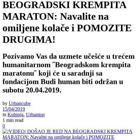
BEOGRADSKI KREMPITA
MARATON: Navalite na
omiljene kolače i POMOZITE
DRUGIMA!
Pozivamo Vas da uzmete učešće u trećem
humanitarnom ˝Beogradskom krempita
maratonu˝ koji će u saradnji sa
fondacijom Budi human biti održan u
subotu 20.04.2019.
by
Urbancube
15/04/2019
in
Kuhinja
,
Urbantop
1 min read
0