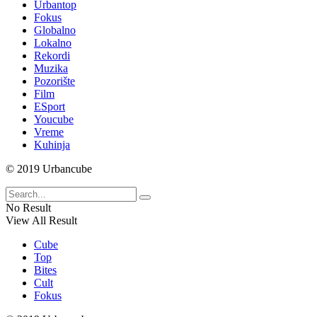
Urbantop
Fokus
Globalno
Lokalno
Rekordi
Muzika
Pozorište
Film
ESport
Youcube
Vreme
Kuhinja
© 2019 Urbancube
No Result
View All Result
Cube
Top
Bites
Cult
Fokus