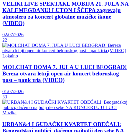
VELIKI LIVE SPEKTAKL MOBIJA 21. JULA NA
KALEMEGDANU! LUTON I ŠĆEPA zagrevaju
atmosferu za koncert globalne muzičke ikone
(VIDEO)
02/07/2026
22
Lokalno
MOLCHAT DOMA 7. JULA U LUCI BEOGRAD!
Bereza otvara letnji open air koncert beloruskog
post – pank tria (VIDEO)
01/07/2026
33
Muzika
URBAN&4 I GUDAČKI KVARTET OBEĆALI:
Beogradskoj publici, daćemo najbolji deo sebe NA