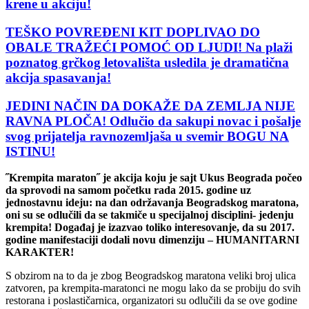
krene u akciju!
TEŠKO POVREĐENI KIT DOPLIVAO DO
OBALE TRAŽEĆI POMOĆ OD LJUDI! Na plaži
poznatog grčkog letovališta usledila je dramatična
akcija spasavanja!
JEDINI NAČIN DA DOKAŽE DA ZEMLJA NIJE
RAVNA PLOČA! Odlučio da sakupi novac i pošalje
svog prijatelja ravnozemljaša u svemir BOGU NA
ISTINU!
˝Krempita maraton˝ je akcija koju je sajt Ukus Beograda počeo
da sprovodi na samom početku rada 2015. godine uz
jednostavnu ideju: na dan održavanja Beogradskog maratona,
oni su se odlučili da se takmiče u specijalnoj disciplini- jedenju
krempita! Događaj je izazvao toliko interesovanje, da su 2017.
godine manifestaciji dodali novu dimenziju – HUMANITARNI
KARAKTER!
S obzirom na to da je zbog Beogradskog maratona veliki broj ulica
zatvoren, pa krempita-maratonci ne mogu lako da se probiju do svih
restorana i poslastičarnica, organizatori su odlučili da se ove godine