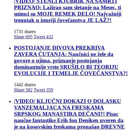
/VIDEO/ STENLI KJUBRIK NA SAMRTI
PRIZNAO: Lažirao sam sletanje na Mesec, ti
snimci su MOJE REMEK DELO! Najvažniji
trenutak u istoriji čovečanstva JE LAŽ?!
1731 shares
Share
695
Tweet
432
POSTOJANJE DIVOVA PREKRIVA
ZAVERA ĆUTANJA: Naučnici ne žele da
govore o njima, priznanje postojanja
dominantnije vrste SRUŠILO BI TEORIJU
EVOLUCIJE I TEMELJE ČOVEČANSTVA?!
1442 shares
Share
582
Tweet
359
/VIDEO/ KLJUČNI DOKAZI O DOLASKU
VANZEMALJACA NA FRESKAMA
SRPSKOG MANASTIRA DEČANI?! Pisac
naučne fantastike Erih fon Deniken uveren da
je na kosovskim freskama pronašao DREVNE