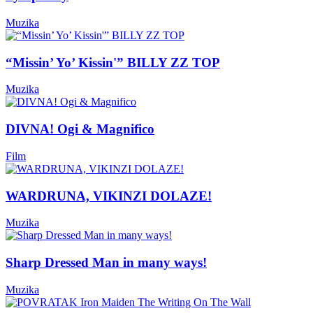
Muzika
“Missin’ Yo’ Kissin'” BILLY ZZ TOP
Muzika
DIVNA! Ogi & Magnifico
Film
WARDRUNA, VIKINZI DOLAZE!
Muzika
Sharp Dressed Man in many ways!
Muzika