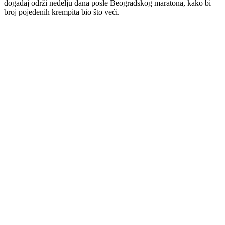
događaj održi nedelju dana posle Beogradskog maratona, kako bi
broj pojedenih krempita bio što veći.