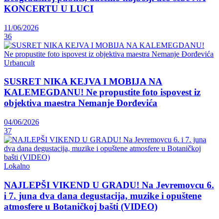
KONCERTU U LUCI
11/06/2026
36
Urbancult
SUSRET NIKA KEJVA I MOBIJA NA
KALEMEGDANU! Ne propustite foto ispovest iz
objektiva maestra Nemanje Đorđevića
04/06/2026
37
Lokalno
NAJLEPŠI VIKEND U GRADU! Na Jevremovcu 6.
i 7. juna dva dana degustacija, muzike i opuštene
atmosfere u Botaničkoj bašti (VIDEO)