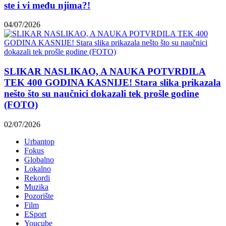
ste i vi među njima?!
04/07/2026
SLIKAR NASLIKAO, A NAUKA POTVRDILA
TEK 400 GODINA KASNIJE! Stara slika prikazala
nešto što su naučnici dokazali tek prošle godine
(FOTO)
02/07/2026
Urbantop
Fokus
Globalno
Lokalno
Rekordi
Muzika
Pozorište
Film
ESport
Youcube