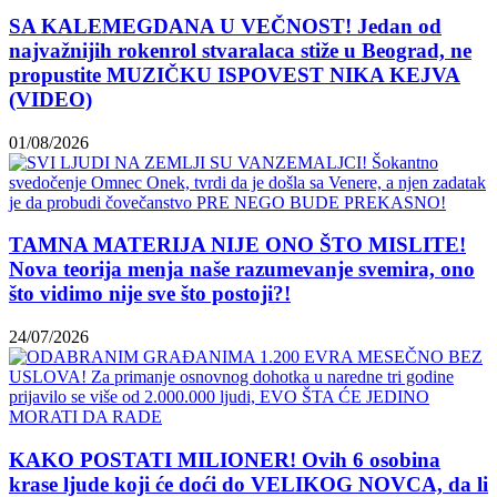
SA KALEMEGDANA U VEČNOST! Jedan od
najvažnijih rokenrol stvaralaca stiže u Beograd, ne
propustite MUZIČKU ISPOVEST NIKA KEJVA
(VIDEO)
01/08/2026
TAMNA MATERIJA NIJE ONO ŠTO MISLITE!
Nova teorija menja naše razumevanje svemira, ono
što vidimo nije sve što postoji?!
24/07/2026
KAKO POSTATI MILIONER! Ovih 6 osobina
krase ljude koji će doći do VELIKOG NOVCA, da li