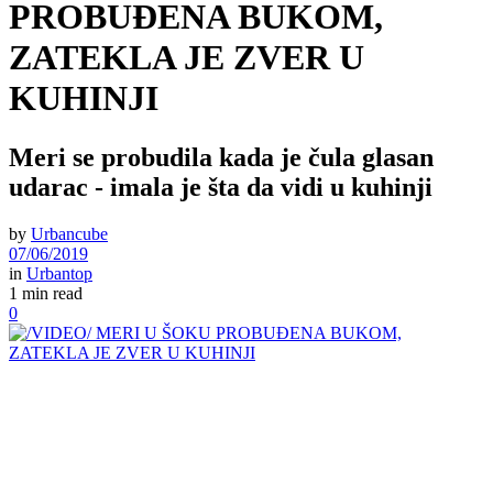
PROBUĐENA BUKOM,
ZATEKLA JE ZVER U
KUHINJI
Meri se probudila kada je čula glasan
udarac - imala je šta da vidi u kuhinji
by
Urbancube
07/06/2019
in
Urbantop
1 min read
0