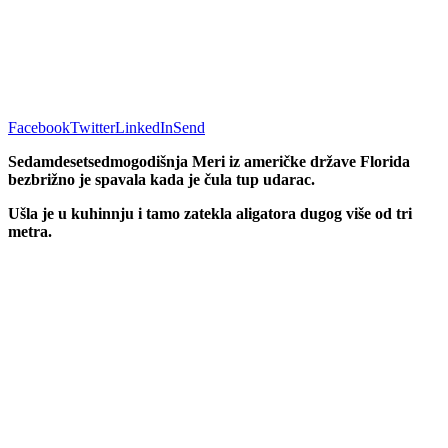
Facebook
Twitter
LinkedIn
Send
Sedamdesetsedmogodišnja Meri iz američke države Florida
bezbrižno je spavala kada je čula tup udarac.
Ušla je u kuhinnju i tamo zatekla aligatora dugog više od tri
metra.