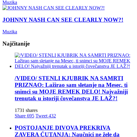
Muzika
JOHNNY NASH CAN SEE CLEARLY NOW?!
Muzika
Najčitanije
/VIDEO/ STENLI KJUBRIK NA SAMRTI
PRIZNAO: Lažirao sam sletanje na Mesec, ti
snimci su MOJE REMEK DELO! Najvažniji
trenutak u istoriji čovečanstva JE LAŽ?!
1731 shares
Share
695
Tweet
432
POSTOJANJE DIVOVA PREKRIVA
ZAVERA ĆUTANJA: Naučnici ne žele da