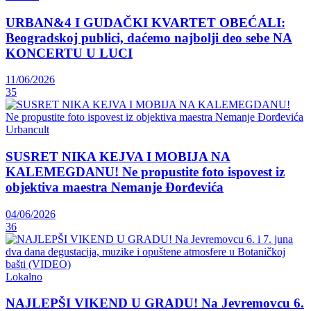
URBAN&4 I GUDAČKI KVARTET OBEĆALI:
Beogradskoj publici, daćemo najbolji deo sebe NA
KONCERTU U LUCI
11/06/2026
35
Urbancult
SUSRET NIKA KEJVA I MOBIJA NA
KALEMEGDANU! Ne propustite foto ispovest iz
objektiva maestra Nemanje Đorđevića
04/06/2026
36
Lokalno
NAJLEPŠI VIKEND U GRADU! Na Jevremovcu 6.