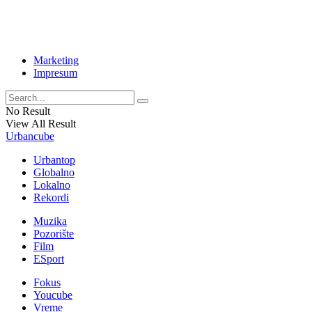
Marketing
Impresum
No Result
View All Result
Urbancube
Urbantop
Globalno
Lokalno
Rekordi
Muzika
Pozorište
Film
ESport
Fokus
Youcube
Vreme