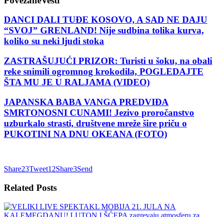
Povezane
Vesti
DANCI DALI TUĐE KOSOVO, A SAD NE DAJU
“SVOJ” GRENLAND! Nije sudbina tolika kurva,
koliko su neki ljudi stoka
ZASTRAŠUJUĆI PRIZOR: Turisti u šoku, na obali
reke snimili ogromnog krokodila, POGLEDAJTE
ŠTA MU JE U RALJAMA (VIDEO)
JAPANSKA BABA VANGA PREDVIĐA
SMRTONOSNI CUNAMI! Jezivo proročanstvo
uzburkalo strasti, društvene mreže šire priču o
PUKOTINI NA DNU OKEANA (FOTO)
Share
23
Tweet
12
Share
3
Send
Related
Posts