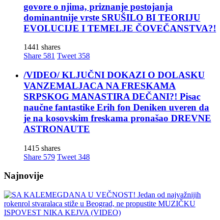
govore o njima, priznanje postojanja
dominantnije vrste SRUŠILO BI TEORIJU
EVOLUCIJE I TEMELJE ČOVEČANSTVA?!
1441 shares
Share
581
Tweet
358
/VIDEO/ KLJUČNI DOKAZI O DOLASKU
VANZEMALJACA NA FRESKAMA
SRPSKOG MANASTIRA DEČANI?! Pisac
naučne fantastike Erih fon Deniken uveren da
je na kosovskim freskama pronašao DREVNE
ASTRONAUTE
1415 shares
Share
579
Tweet
348
Najnovije