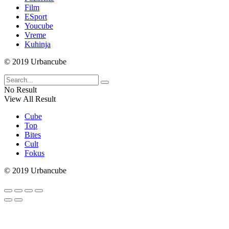
Film
ESport
Youcube
Vreme
Kuhinja
© 2019 Urbancube
No Result
View All Result
Cube
Top
Bites
Cult
Fokus
© 2019 Urbancube