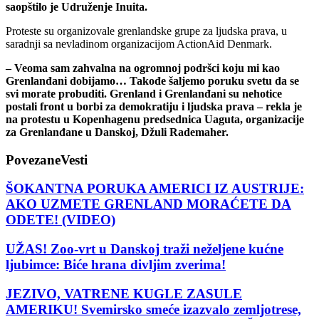
saopštilo je Udruženje Inuita.
Proteste su organizovale grenlandske grupe za ljudska prava, u
saradnji sa nevladinom organizacijom ActionAid Denmark.
– Veoma sam zahvalna na ogromnoj podršci koju mi kao
Grenlanđani dobijamo… Takođe šaljemo poruku svetu da se
svi morate probuditi. Grenland i Grenlanđani su nehotice
postali front u borbi za demokratiju i ljudska prava – rekla je
na protestu u Kopenhagenu predsednica Uaguta, organizacije
za Grenlanđane u Danskoj, Džuli Rademaher.
Povezane
Vesti
ŠOKANTNA PORUKA AMERICI IZ AUSTRIJE:
AKO UZMETE GRENLAND MORAĆETE DA
ODETE! (VIDEO)
UŽAS! Zoo-vrt u Danskoj traži neželjene kućne
ljubimce: Biće hrana divljim zverima!
JEZIVO, VATRENE KUGLE ZASULE
AMERIKU! Svemirsko smeće izazvalo zemljotrese,