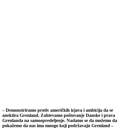
– Demonstriramo protiv američkih izjava i ambicija da se
anektira Grenland. Zahtevamo poštovanje Danske i prava
Grenlanda na samoopredeljenje. Nadamo se da možemo da
pokažemo da nas ima mnogo koji podržavaju Grenland –