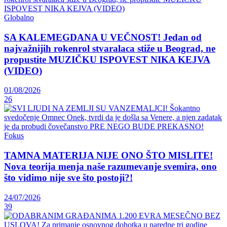
Globalno
SA KALEMEGDANA U VEČNOST! Jedan od
najvažnijih rokenrol stvaralaca stiže u Beograd, ne
propustite MUZIČKU ISPOVEST NIKA KEJVA
(VIDEO)
01/08/2026
26
Fokus
TAMNA MATERIJA NIJE ONO ŠTO MISLITE!
Nova teorija menja naše razumevanje svemira, ono
što vidimo nije sve što postoji?!
24/07/2026
39