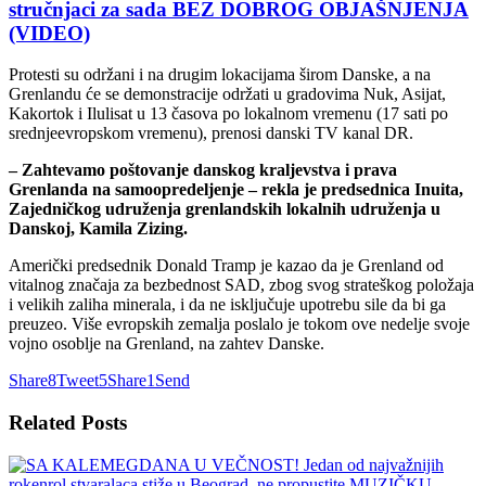
stručnjaci za sada BEZ DOBROG OBJAŠNJENJA
(VIDEO)
Protesti su održani i na drugim lokacijama širom Danske, a na
Grenlandu će se demonstracije održati u gradovima Nuk, Asijat,
Kakortok i Ilulisat u 13 časova po lokalnom vremenu (17 sati po
srednjeevropskom vremenu), prenosi danski TV kanal DR.
– Zahtevamo poštovanje danskog kraljevstva i prava
Grenlanda na samoopredeljenje – rekla je predsednica Inuita,
Zajedničkog udruženja grenlandskih lokalnih udruženja u
Danskoj, Kamila Zizing.
Američki predsednik Donald Tramp je kazao da je Grenland od
vitalnog značaja za bezbednost SAD, zbog svog strateškog položaja
i velikih zaliha minerala, i da ne isključuje upotrebu sile da bi ga
preuzeo. Više evropskih zemalja poslalo je tokom ove nedelje svoje
vojno osoblje na Grenland, na zahtev Danske.
Share
8
Tweet
5
Share
1
Send
Related
Posts