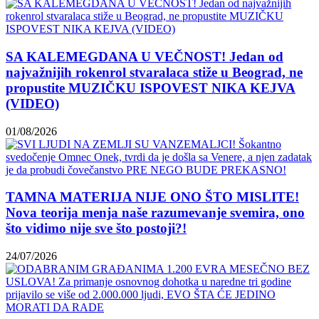
SA KALEMEGDANA U VEČNOST! Jedan od
najvažnijih rokenrol stvaralaca stiže u Beograd, ne
propustite MUZIČKU ISPOVEST NIKA KEJVA
(VIDEO)
01/08/2026
TAMNA MATERIJA NIJE ONO ŠTO MISLITE!
Nova teorija menja naše razumevanje svemira, ono
što vidimo nije sve što postoji?!
24/07/2026