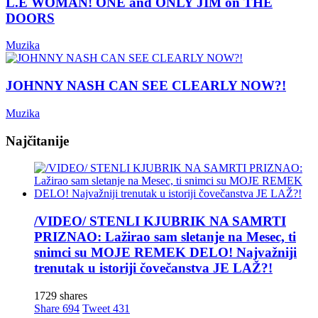
L.E WOMAN! ONE and ONLY JIM on THE
DOORS
Muzika
JOHNNY NASH CAN SEE CLEARLY NOW?!
Muzika
Najčitanije
/VIDEO/ STENLI KJUBRIK NA SAMRTI
PRIZNAO: Lažirao sam sletanje na Mesec, ti
snimci su MOJE REMEK DELO! Najvažniji
trenutak u istoriji čovečanstva JE LAŽ?!
1729 shares
Share
694
Tweet
431