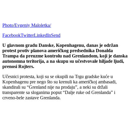
Photo/Evgeniy Maloletka/
Facebook
Twitter
LinkedIn
Send
U glavnom gradu Danske, Kopenhagenu, danas je održan
protest protiv planova američkog predsednika Donalda
Trampa da preuzme kontrolu nad Grenlandom, koji je danska
autonomna teritorija, a na skupu su učestvovale hiljade ljudi,
prenosi Rojters.
Učesnici protesta, koji su se okupili na Trgu gradske kuće u
Kopenhagenu pre nego što su krenuli ka američkoj ambasadi,
skandirali su “Grenland nije na prodaju”, a neki su držali
transparente sa sloganima poput “Dalje ruke od Grenlanda” i
crveno-bele zastave Grenlanda.