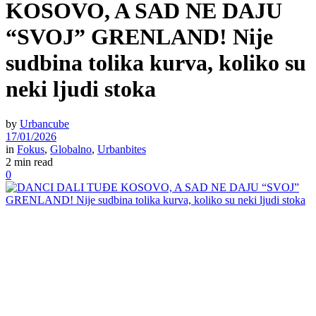
KOSOVO, A SAD NE DAJU
“SVOJ” GRENLAND! Nije
sudbina tolika kurva, koliko su
neki ljudi stoka
by
Urbancube
17/01/2026
in
Fokus
,
Globalno
,
Urbanbites
2 min read
0