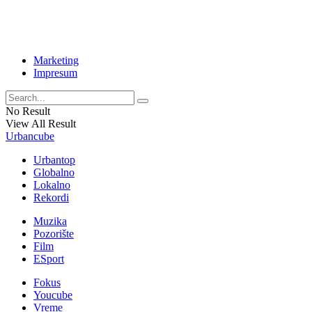
Marketing
Impresum
No Result
View All Result
Urbancube
Urbantop
Globalno
Lokalno
Rekordi
Muzika
Pozorište
Film
ESport
Fokus
Youcube
Vreme