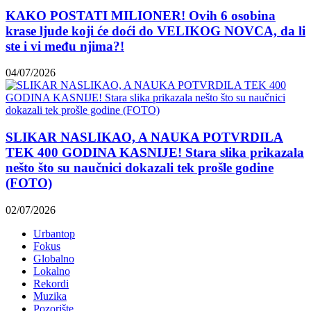
KAKO POSTATI MILIONER! Ovih 6 osobina
krase ljude koji će doći do VELIKOG NOVCA, da li
ste i vi među njima?!
04/07/2026
SLIKAR NASLIKAO, A NAUKA POTVRDILA
TEK 400 GODINA KASNIJE! Stara slika prikazala
nešto što su naučnici dokazali tek prošle godine
(FOTO)
02/07/2026
Urbantop
Fokus
Globalno
Lokalno
Rekordi
Muzika
Pozorište