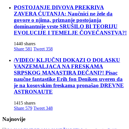
POSTOJANJE DIVOVA PREKRIVA
ZAVERA ĆUTANJA: Naučnici ne žele da
govore o njima, priznanje postojanja
dominantnije vrste SRUŠILO BI TEORIJU
EVOLUCIJE I TEMELJE ČOVEČANSTVA?!
1440 shares
Share
581
Tweet
358
/VIDEO/ KLJUČNI DOKAZI O DOLASKU
VANZEMALJACA NA FRESKAMA
SRPSKOG MANASTIRA DEČANI?! Pisac
naučne fantastike Erih fon Deniken uveren da
je na kosovskim freskama pronašao DREVNE
ASTRONAUTE
1415 shares
Share
579
Tweet
348
Najnovije