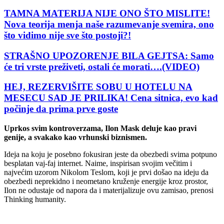
TAMNA MATERIJA NIJE ONO ŠTO MISLITE!
Nova teorija menja naše razumevanje svemira, ono
što vidimo nije sve što postoji?!
STRAŠNO UPOZORENJE BILA GEJTSA: Samo
će tri vrste preživeti, ostali će morati….(VIDEO)
HEJ, REZERVIŠITE SOBU U HOTELU NA
MESECU SAD JE PRILIKA! Cena sitnica, evo kad
počinje da prima prve goste
Uprkos svim kontroverzama, Ilon Mask deluje kao pravi
genije, a svakako kao vrhunski biznismen.
Ideja na koju je posebno fokusiran jeste da obezbedi svima potpuno
besplatan vaj-faj internet. Naime, inspirisan svojim večitim i
najvećim uzorom Nikolom Teslom, koji je prvi došao na ideju da
obezbedi neprekidno i neometano kruženje energije kroz prostor,
Ilon ne odustaje od napora da i materijalizuje ovu zamisao, prenosi
Thinking humanity.