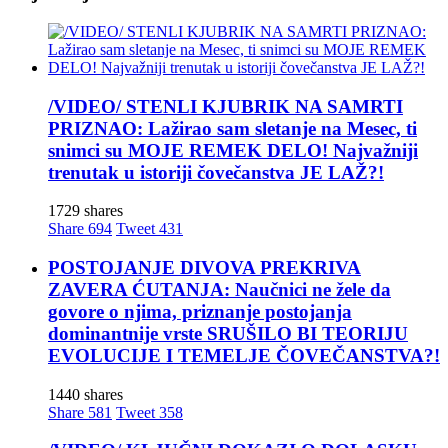
/VIDEO/ STENLI KJUBRIK NA SAMRTI
PRIZNAO: Lažirao sam sletanje na Mesec, ti
snimci su MOJE REMEK DELO! Najvažniji
trenutak u istoriji čovečanstva JE LAŽ?!
1729 shares
Share
694
Tweet
431
POSTOJANJE DIVOVA PREKRIVA
ZAVERA ĆUTANJA: Naučnici ne žele da
govore o njima, priznanje postojanja
dominantnije vrste SRUŠILO BI TEORIJU
EVOLUCIJE I TEMELJE ČOVEČANSTVA?!
1440 shares
Share
581
Tweet
358