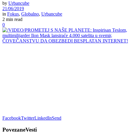
by
Urbancube
21/06/2019
in
Fokus
,
Globalno
,
Urbancube
2 min read
0
Facebook
Twitter
LinkedIn
Send
Povezane
Vesti