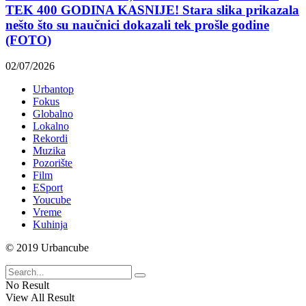
TEK 400 GODINA KASNIJE! Stara slika prikazala
nešto što su naučnici dokazali tek prošle godine
(FOTO)
02/07/2026
Urbantop
Fokus
Globalno
Lokalno
Rekordi
Muzika
Pozorište
Film
ESport
Youcube
Vreme
Kuhinja
© 2019 Urbancube
No Result
View All Result