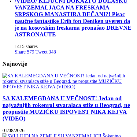
/VIDEO/ KLJUČNI DOKAZI O DOLASKU
VANZEMALJACA NA FRESKAMA
SRPSKOG MANASTIRA DEČANI?! Pisac
naučne fantastike Erih fon Deniken uveren da
je na kosovskim freskama pronašao DREVNE
ASTRONAUTE
1415 shares
Share
579
Tweet
348
Najnovije
SA KALEMEGDANA U VEČNOST! Jedan od
najvažnijih rokenrol stvaralaca stiže u Beograd, ne
propustite MUZIČKU ISPOVEST NIKA KEJVA
(VIDEO)
01/08/2026