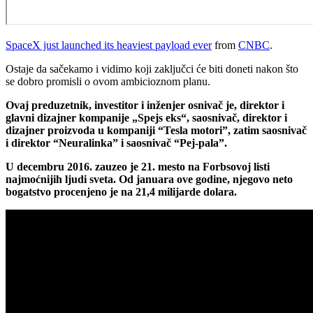
SpaceX just launched its heaviest payload ever
from
CNBC
.
Ostaje da sačekamo i vidimo koji zaključci će biti doneti nakon što
se dobro promisli o ovom ambicioznom planu.
Ovaj preduzetnik, investitor i inženjer osnivač je, direktor i
glavni dizajner kompanije „Spejs eks“, saosnivač, direktor i
dizajner proizvoda u kompaniji “Tesla motori”, zatim saosnivač
i direktor “Neuralinka” i saosnivač “Pej-pala”.
U decembru 2016. zauzeo je 21. mesto na Forbsovoj listi
najmoćnijih ljudi sveta. Od januara ove godine, njegovo neto
bogatstvo procenjeno je na 21,4 milijarde dolara.