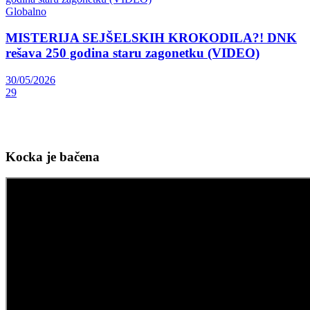
Globalno
MISTERIJA SEJŠELSKIH KROKODILA?! DNK
rešava 250 godina staru zagonetku (VIDEO)
30/05/2026
29
Kocka je bačena