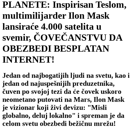
PLANETE: Inspirisan Teslom,
multimilijarder Ilon Mask
lansiraće 4.000 satelita u
svemir, ČOVEČANSTVU DA
OBEZBEDI BESPLATAN
INTERNET!
Jedan od najbogatijih ljudi na svetu, kao i
jedan od najuspešnijih preduzetnika,
čuven po svojoj tezi da će čovek uskoro
neometano putovati na Mars, Ilon Mask
je vizionar koji živi devizu: "Misli
globalno, deluj lokalno" i spreman je da
celom svetu obezbedi bežičnu mrežu!