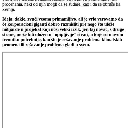
procenama, neki od njih mogli da se sudare, kao i da se obruše ka
Zemlji.
Ideja, dakle, zvuči veoma primamljivo, ali je vrlo verovatno da
će korporacioni giganti dobro razmisliti pre nego što ulože
milijarde u projekat koji nosi veliki rizik, jer, taj novac, s druge
strane, može biti uložen u “opipljivije” stvari, a koje su u ovom
trenutku potrebnije, kao što je rešavanje problema klimatskih
promena ili rešavanje problema gladi u svetu.