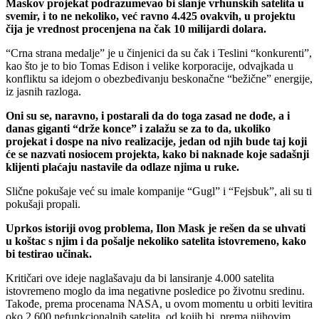
Maskov projekat podrazumevao bi slanje vrhunskih satelita u
svemir, i to ne nekoliko, već ravno 4.425 ovakvih, u projektu
čija je vrednost procenjena na čak 10 milijardi dolara.
“Crna strana medalje” je u činjenici da su čak i Teslini “konkurenti”,
kao što je to bio Tomas Edison i velike korporacije, odvajkada u
konfliktu sa idejom o obezbeđivanju beskonačne “bežične” energije,
iz jasnih razloga.
Oni su se, naravno, i postarali da do toga zasad ne dođe, a i
danas giganti “drže konce” i zalažu se za to da, ukoliko
projekat i dospe na nivo realizacije, jedan od njih bude taj koji
će se nazvati nosiocem projekta, kako bi naknade koje sadašnji
klijenti plaćaju nastavile da odlaze njima u ruke.
Slične pokušaje već su imale kompanije “Gugl” i “Fejsbuk”, ali su ti
pokušaji propali.
Uprkos istoriji ovog problema, Ilon Mask je rešen da se uhvati
u koštac s njim i da pošalje nekoliko satelita istovremeno, kako
bi testirao učinak.
Kritičari ove ideje naglašavaju da bi lansiranje 4.000 satelita
istovremeno moglo da ima negativne posledice po životnu sredinu.
Takođe, prema procenama NASA, u ovom momentu u orbiti levitira
oko 2.600 nefunkcionalnih satelita, od kojih bi, prema njihovim