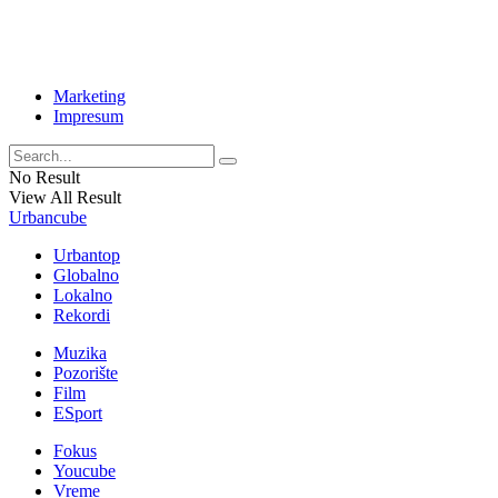
Marketing
Impresum
No Result
View All Result
Urbancube
Urbantop
Globalno
Lokalno
Rekordi
Muzika
Pozorište
Film
ESport
Fokus
Youcube
Vreme