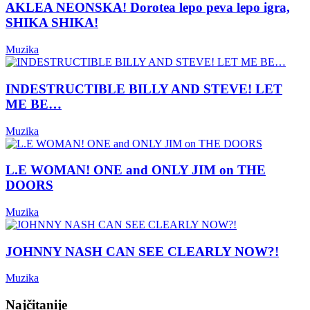
AKLEA NEONSKA! Dorotea lepo peva lepo igra,
SHIKA SHIKA!
Muzika
INDESTRUCTIBLE BILLY AND STEVE! LET
ME BE…
Muzika
L.E WOMAN! ONE and ONLY JIM on THE
DOORS
Muzika
JOHNNY NASH CAN SEE CLEARLY NOW?!
Muzika
Najčitanije