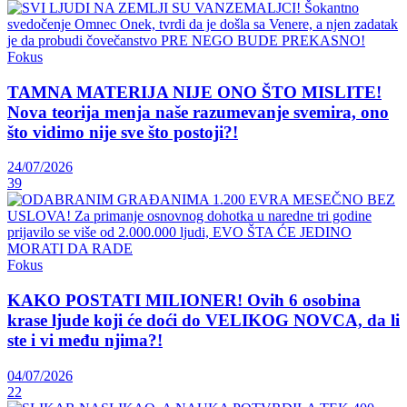
Fokus
TAMNA MATERIJA NIJE ONO ŠTO MISLITE!
Nova teorija menja naše razumevanje svemira, ono
što vidimo nije sve što postoji?!
24/07/2026
39
Fokus
KAKO POSTATI MILIONER! Ovih 6 osobina
krase ljude koji će doći do VELIKOG NOVCA, da li
ste i vi među njima?!
04/07/2026
22