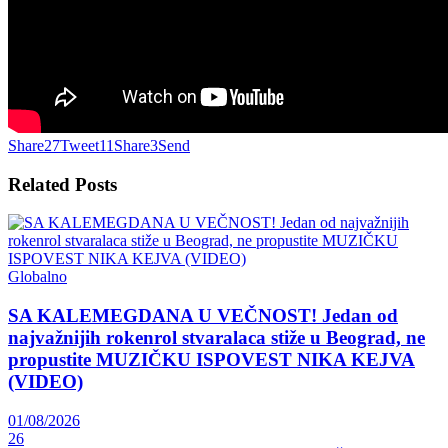
Share
27
Tweet
11
Share
3
Send
Related
Posts
Globalno
SA KALEMEGDANA U VEČNOST! Jedan od
najvažnijih rokenrol stvaralaca stiže u Beograd, ne
propustite MUZIČKU ISPOVEST NIKA KEJVA
(VIDEO)
01/08/2026
26