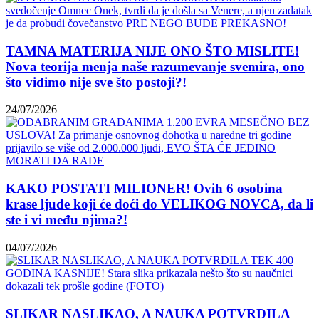
TAMNA MATERIJA NIJE ONO ŠTO MISLITE!
Nova teorija menja naše razumevanje svemira, ono
što vidimo nije sve što postoji?!
24/07/2026
KAKO POSTATI MILIONER! Ovih 6 osobina
krase ljude koji će doći do VELIKOG NOVCA, da li
ste i vi među njima?!
04/07/2026
SLIKAR NASLIKAO, A NAUKA POTVRDILA