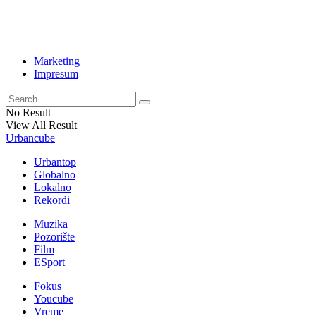
Marketing
Impresum
No Result
View All Result
Urbancube
Urbantop
Globalno
Lokalno
Rekordi
Muzika
Pozorište
Film
ESport
Fokus
Youcube
Vreme