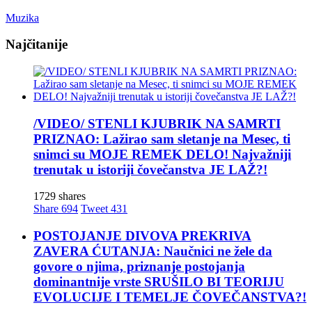
Muzika
Najčitanije
/VIDEO/ STENLI KJUBRIK NA SAMRTI
PRIZNAO: Lažirao sam sletanje na Mesec, ti
snimci su MOJE REMEK DELO! Najvažniji
trenutak u istoriji čovečanstva JE LAŽ?!
1729 shares
Share
694
Tweet
431
POSTOJANJE DIVOVA PREKRIVA
ZAVERA ĆUTANJA: Naučnici ne žele da
govore o njima, priznanje postojanja
dominantnije vrste SRUŠILO BI TEORIJU
EVOLUCIJE I TEMELJE ČOVEČANSTVA?!