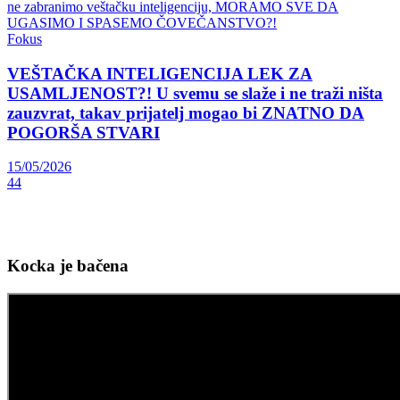
Fokus
VEŠTAČKA INTELIGENCIJA LEK ZA
USAMLJENOST?! U svemu se slaže i ne traži ništa
zauzvrat, takav prijatelj mogao bi ZNATNO DA
POGORŠA STVARI
15/05/2026
44
Kocka je bačena