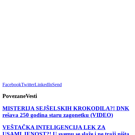
Facebook
Twitter
LinkedIn
Send
Povezane
Vesti
MISTERIJA SEJŠELSKIH KROKODILA?! DNK
rešava 250 godina staru zagonetku (VIDEO)
VEŠTAČKA INTELIGENCIJA LEK ZA
USAMLJENOST?! U svemu se slaže i ne traži ništa