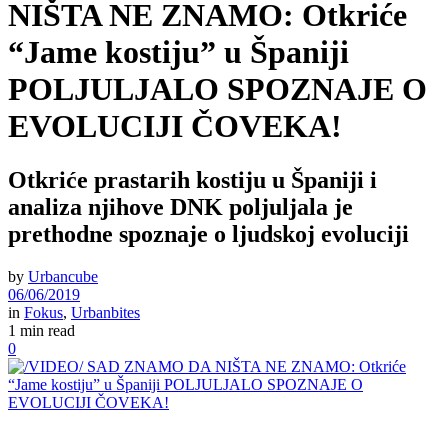
NIŠTA NE ZNAMO: Otkriće
“Jame kostiju” u Španiji
POLJULJALO SPOZNAJE O
EVOLUCIJI ČOVEKA!
Otkriće prastarih kostiju u Španiji i
analiza njihove DNK poljuljala je
prethodne spoznaje o ljudskoj evoluciji
by
Urbancube
06/06/2019
in
Fokus
,
Urbanbites
1 min read
0