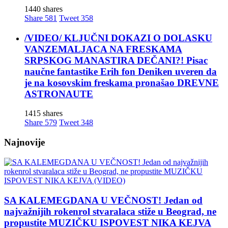
1440 shares
Share
581
Tweet
358
/VIDEO/ KLJUČNI DOKAZI O DOLASKU
VANZEMALJACA NA FRESKAMA
SRPSKOG MANASTIRA DEČANI?! Pisac
naučne fantastike Erih fon Deniken uveren da
je na kosovskim freskama pronašao DREVNE
ASTRONAUTE
1415 shares
Share
579
Tweet
348
Najnovije
SA KALEMEGDANA U VEČNOST! Jedan od
najvažnijih rokenrol stvaralaca stiže u Beograd, ne
propustite MUZIČKU ISPOVEST NIKA KEJVA