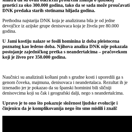
genetici za oko 300.000 godina, tako da se sada može proučavati
DNK predaka starih stotinama hiljada godina.
Prethodna najstarija DNK koja je analizirana bila je od jedne
devojčice iz azijske grupe denisovaca koja je živela pre 80.000
godina.
U Jami kostiju nalaze se fosili hominina iz doba pleistocena
poznatog kao ledeno doba. Njihova analiza DNK nije pokazala
postojanje zajedničkog pretka s neandertalcima – pračovekom
koji je živeo pre 350.000 godina.
Naučnici su analizirali koštani prah s grudne kosti i uporedili ga s
genom čoveka, majmuna, denisovaca i neandertalaca. Rezultat ih je
iznenadio jer je pokazao da su španski hominini bili sličniji
denisovcima koji su čak i geografski dalji, nego s neandertalcima.
Upravo je to ono što pokazuje složenost ljudske evolucije i
činjenicu da je komplikovanija nego što smo mislili i znali!