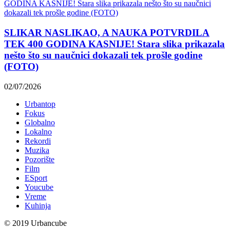
SLIKAR NASLIKAO, A NAUKA POTVRDILA
TEK 400 GODINA KASNIJE! Stara slika prikazala
nešto što su naučnici dokazali tek prošle godine
(FOTO)
02/07/2026
Urbantop
Fokus
Globalno
Lokalno
Rekordi
Muzika
Pozorište
Film
ESport
Youcube
Vreme
Kuhinja
© 2019 Urbancube