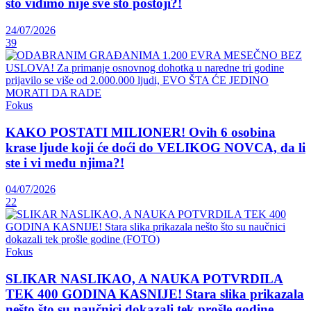
što vidimo nije sve što postoji?!
24/07/2026
39
Fokus
KAKO POSTATI MILIONER! Ovih 6 osobina
krase ljude koji će doći do VELIKOG NOVCA, da li
ste i vi među njima?!
04/07/2026
22
Fokus
SLIKAR NASLIKAO, A NAUKA POTVRDILA
TEK 400 GODINA KASNIJE! Stara slika prikazala
nešto što su naučnici dokazali tek prošle godine