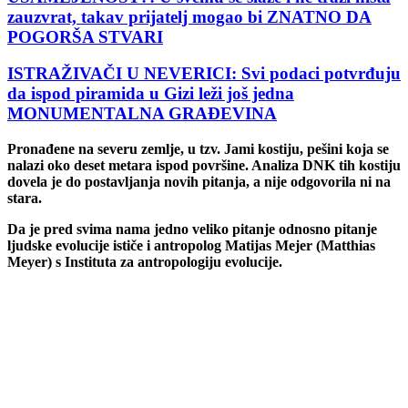
zauzvrat, takav prijatelj mogao bi ZNATNO DA
POGORŠA STVARI
ISTRAŽIVAČI U NEVERICI: Svi podaci potvrđuju
da ispod piramida u Gizi leži još jedna
MONUMENTALNA GRAĐEVINA
Pronađene na severu zemlje, u tzv. Jami kostiju, pešini koja se
nalazi oko deset metara ispod površine. Analiza DNK tih kostiju
dovela je do postavljanja novih pitanja, a nije odgovorila ni na
stara.
Da je pred svima nama jedno veliko pitanje odnosno pitanje
ljudske evolucije ističe i antropolog Matijas Mejer (Matthias
Meyer) s Instituta za antropologiju evolucije.