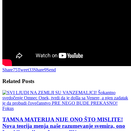
Share
75
Tweet
33
Share
9
Send
Related
Posts
Fokus
TAMNA MATERIJA NIJE ONO ŠTO MISLITE!
Nova teorija menja naše razumevanje svemira, ono