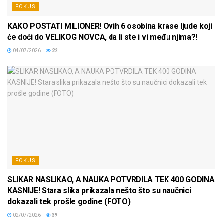
FOKUS
KAKO POSTATI MILIONER! Ovih 6 osobina krase ljude koji
će doći do VELIKOG NOVCA, da li ste i vi među njima?!
04/07/2026
22
FOKUS
SLIKAR NASLIKAO, A NAUKA POTVRDILA TEK 400 GODINA
KASNIJE! Stara slika prikazala nešto što su naučnici
dokazali tek prošle godine (FOTO)
02/07/2026
39