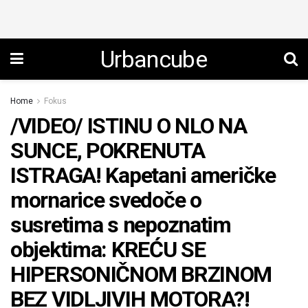
Urbancube
Home
Fokus
/VIDEO/ ISTINU O NLO NA
SUNCE, POKRENUTA
ISTRAGA! Kapetani američke
mornarice svedoče o
susretima s nepoznatim
objektima: KREĆU SE
HIPERSONIČNOM BRZINOM
BEZ VIDLJIVIH MOTORA?!