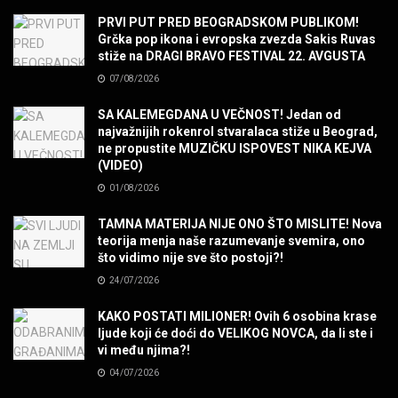
Sharp Dressed Man in many ways!
PRVI PUT PRED BEOGRADSKOM PUBLIKOM!
MUZIKA
Grčka pop ikona i evropska zvezda Sakis Ruvas
stiže na DRAGI BRAVO FESTIVAL 22. AVGUSTA
07/08/2026
POVRATAK Iron Maiden The Writing On The Wall
MUZIKA
SA KALEMEGDANA U VEČNOST! Jedan od
najvažnijih rokenrol stvaralaca stiže u Beograd,
ne propustite MUZIČKU ISPOVEST NIKA KEJVA
SENIDAHHH!
(VIDEO)
MUZIKA
01/08/2026
TAMNA MATERIJA NIJE ONO ŠTO MISLITE! Nova
Miss You! Charlie Watts
teorija menja naše razumevanje svemira, ono
MUZIKA
što vidimo nije sve što postoji?!
24/07/2026
STRANGE KIND OF WOMEN, REALLY STRANGE!
KAKO POSTATI MILIONER! Ovih 6 osobina krase
MUZIKA
ljude koji će doći do VELIKOG NOVCA, da li ste i
vi među njima?!
04/07/2026
MAD MAD DRUMMER!
MUZIKA