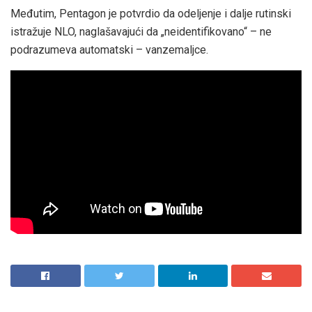
Međutim, Pentagon je potvrdio da odeljenje i dalje rutinski
istražuje NLO, naglašavajući da „neidentifikovano“ – ne
podrazumeva automatski – vanzemaljce.