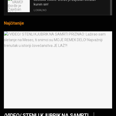
kurvin sin!
LOKALNO
Najčitanije
KAL! ROMALE CAVALE I OSTALI
MUZIKA
Black Sabbath for all us?!
MUZIKA
IRON! The Number Of The Beast!
MUZIKA
OPASNE LJUBIČICE! JEDVA ČEKAM RAT LJUDI
PROTIV MAŠINA
MUZIKA
JEDAN POZIV MENJA SVE! Partibrejkers 1000
godina
/VIDEO/ STENLI KJUBRIK NA SAMRTI