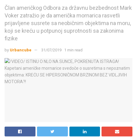
Član američkog Odbora za državnu bezbednost Mark
Voker zatražio je da američka mornarica rasvetli
prijavljene susrete sa neobičnim objektima na moru,
koji se kreću u potpunoj suprotnosti sa zakonima
fizike
by
Urbancube
31/07/2019
1 min read