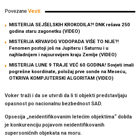
Povezane
Vesti
MISTERIJA SEJŠELSKIH KROKODILA?! DNK rešava 250
godina staru zagonetku (VIDEO)
MISTERIJA KRVAVOG VODOPADA VIŠE TO NIJE?!
Fenomen postoji još na Jupiteru i Saturnu i u
najhladnijem i najsurovijem kraju Zemlje (VIDEO)
MISTERIJA LUNE 9 TRAJE VEĆ 60 GODINA! Sovjeti imali
pogrešne koordinate, položaj prve sonde na Mesecu,
OTKRIVA KOMPJUTERSKI ALGORITAM (VIDEO)
Voker traži i da se utvrdi da li ti objekti predstavljaju
opasnost po nacionalnu bezbednost SAD.
Opsesija „neidentifikovanim letećim objektima“ dobila
je konkurenciju pojavom neidentifikovanih
supersoničnih objekata na moru.