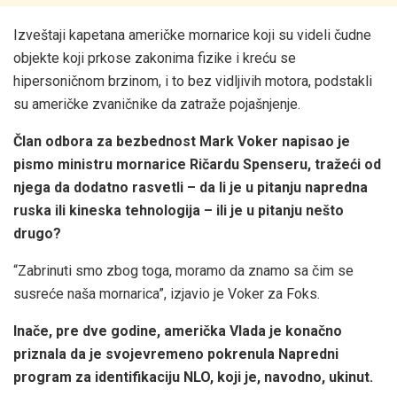
Izveštaji kapetana američke mornarice koji su videli čudne
objekte koji prkose zakonima fizike i kreću se
hipersoničnom brzinom, i to bez vidljivih motora, podstakli
su američke zvaničnike da zatraže pojašnjenje.
Član odbora za bezbednost Mark Voker napisao je
pismo ministru mornarice Ričardu Spenseru, tražeći od
njega da dodatno rasvetli – da li je u pitanju napredna
ruska ili kineska tehnologija – ili je u pitanju nešto
drugo?
“Zabrinuti smo zbog toga, moramo da znamo sa čim se
susreće naša mornarica”, izjavio je Voker za Foks.
Inače, pre dve godine, američka Vlada je konačno
priznala da je svojevremeno pokrenula Napredni
program za identifikaciju NLO, koji je, navodno, ukinut.