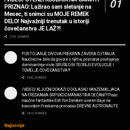
MUZIKA
PRIZNAO: Lažirao sam sletanje na
OPASNO! ZZ TOP – Beer Drinkers and
Mesec, ti snimci su MOJE REMEK
Hellraisers
DELO! Najvažniji trenutak u istoriji
MUZIKA
čovečanstva JE LAŽ?!
2CELLOS – Whole Lotta Love vs. Beethoven 5th
1731 SHARES
Symphony
MUZIKA
POSTOJANJE DIVOVA PREKRIVA ZAVERA ĆUTANJA:
Naučnici ne žele da govore o njima, priznanje postojanja
“Missin’ Yo’ Kissin'” BILLY ZZ TOP
dominantnije vrste SRUŠILO BI TEORIJU EVOLUCIJE I
MUZIKA
TEMELJE ČOVEČANSTVA?!
1442 SHARES
DIVNA! Ogi & Magnifico
/VIDEO/ KLJUČNI DOKAZI O DOLASKU VANZEMALJACA
FILM
NA FRESKAMA SRPSKOG MANASTIRA DEČANI?! Pisac
naučne fantastike Erih fon Deniken uveren da je na
kosovskim freskama pronašao DREVNE ASTRONAUTE
WARDRUNA, VIKINZI DOLAZE!
1415 SHARES
MUZIKA
Najnovije