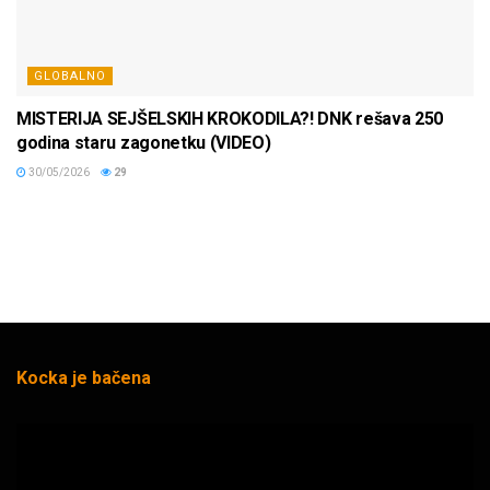
GLOBALNO
MISTERIJA SEJŠELSKIH KROKODILA?! DNK rešava 250
godina staru zagonetku (VIDEO)
30/05/2026
29
Kocka je bačena