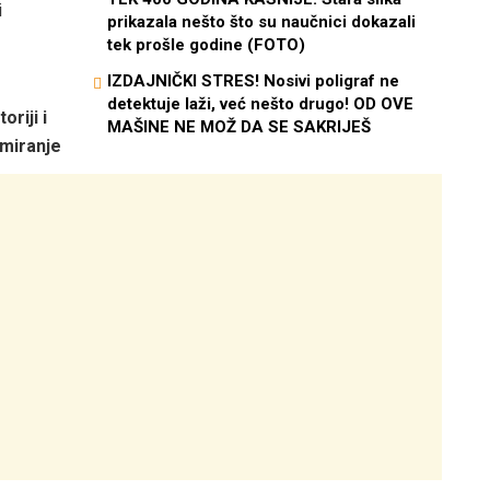
i
prikazala nešto što su naučnici dokazali
tek prošle godine (FOTO)
IZDAJNIČKI STRES! Nosivi poligraf ne
detektuje laži, već nešto drugo! OD OVE
riji i
MAŠINE NE MOŽ DA SE SAKRIJEŠ
umiranje