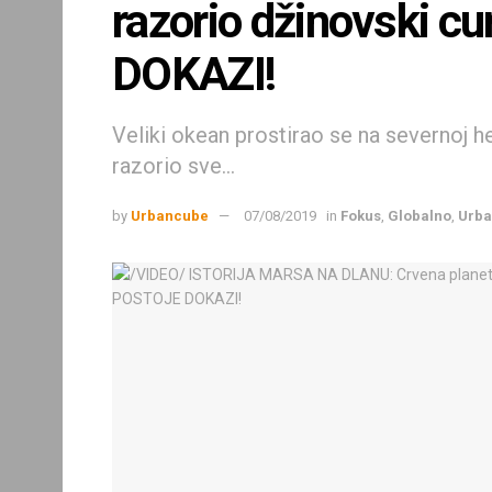
razorio džinovski 
DOKAZI!
Veliki okean prostirao se na severnoj h
razorio sve...
by
Urbancube
07/08/2019
in
Fokus
,
Globalno
,
Urba