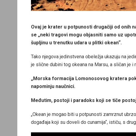
Ovaj je krater u potpunosti drugačiji od onih n
se „neki tragovi mogu objasniti samo uz upot
šupljinu u trenutku udara u plitki okean“.
Tako njegova jedinstvena obeležja ukazuju na jedin
je slične dubini tog okeana na Marsu, a sličan je i
„Morska formacija Lomonosovog kratera pokaz
napominju naučnici.
Međutim, postoji i paradoks koji se tiče post
„Okean je mogao biti u potpunosti zamrznut ubrzo 
događaja koji su doveli do cunamija“, ističu, s druge