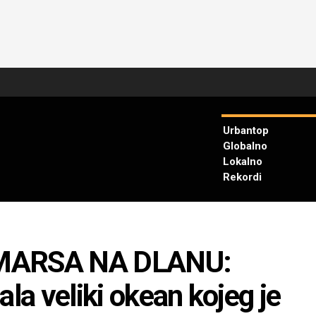
Urbantop
Globalno
Lokalno
Rekordi
 MARSA NA DLANU:
ala veliki okean kojeg je