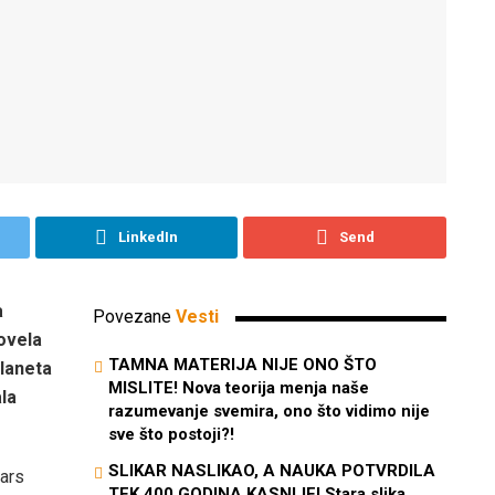
LinkedIn
Send
a
Povezane
Vesti
dovela
TAMNA MATERIJA NIJE ONO ŠTO
planeta
MISLITE! Nova teorija menja naše
la
razumevanje svemira, ono što vidimo nije
sve što postoji?!
SLIKAR NASLIKAO, A NAUKA POTVRDILA
Mars
TEK 400 GODINA KASNIJE! Stara slika