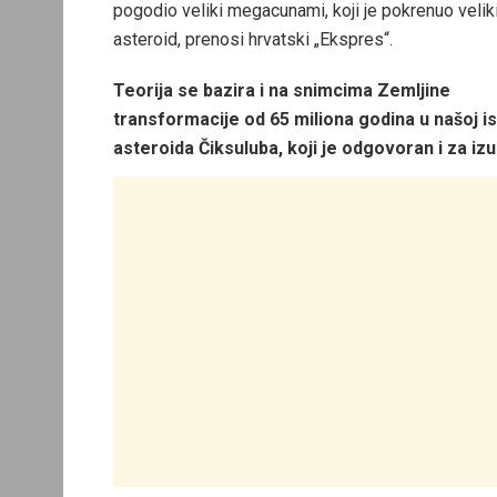
pogodio veliki megacunami, koji je pokrenuo velik
asteroid, prenosi hrvatski „Ekspres“.
Teorija se bazira i na snimcima Zemljine
transformacije od 65 miliona godina u našoj isto
asteroida Čiksuluba, koji je odgovoran i za iz