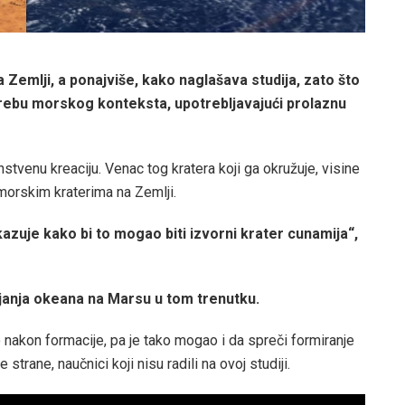
a Zemlji, a ponajviše, kako naglašava studija, zato što
rebu morskog konteksta, upotrebljavajući prolaznu
stvenu kreaciju. Venac tog kratera koji ga okružuje, visine
 morskim kraterima na Zemlji.
uje kako bi to mogao biti izvorni krater cunamija“,
ojanja okeana na Marsu u tom trenutku.
nakon formacije, pa je tako mogao i da spreči formiranje
 strane, naučnici koji nisu radili na ovoj studiji.