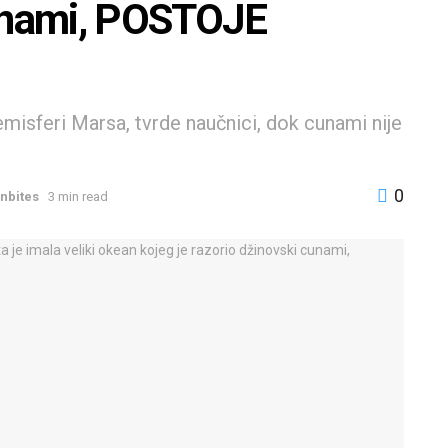
cunami, POSTOJE
emisferi Marsa, tvrde naučnici, dok cunami nije
0
nbites
3 min read