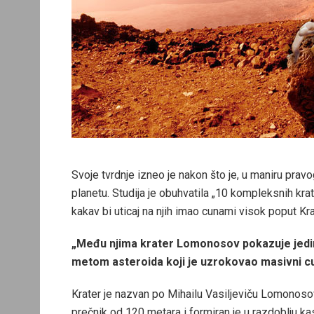
Svoje tvrdnje izneo je nakon što je, u maniru prav
planetu. Studija je obuhvatila „10 kompleksnih krat
kakav bi uticaj na njih imao cunami visok poput Kr
„Među njima krater Lomonosov pokazuje jedins
metom asteroida koji je uzrokovao masivni cun
Krater je nazvan po Mihailu Vasiljeviču Lomonosov
prečnik od 120 metara i formiran je u razdoblju k