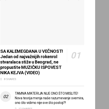
SA KALEMEGDANA U VEČNOST!
Jedan od najvažnijih rokenrol
stvaralaca stiže u Beograd, ne
propustite MUZIČKU ISPOVEST
NIKA KEJVA (VIDEO)
8 SHARES
TAMNA MATERIJA NIJE ONO ŠTO MISLITE!
Nova teorija menja naše razumevanje svemira,
ono što vidimo nije sve što postoji?!
12 SHARES