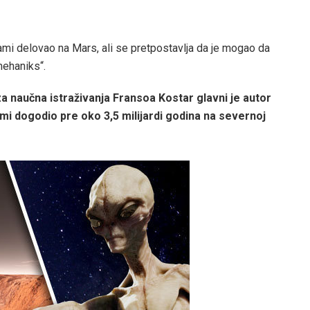
ami delovao na Mars, ali se pretpostavlja da je mogao da
mehaniks“.
 naučna istraživanja Fransoa Kostar glavni je autor
ami dogodio pre oko 3,5 milijardi godina na severnoj