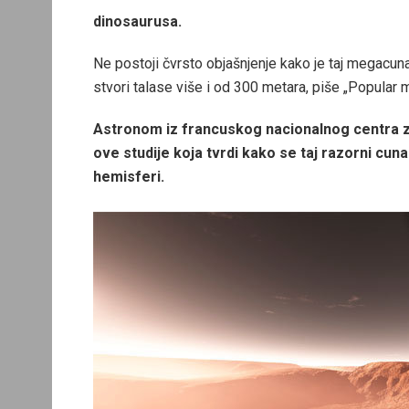
dinosaurusa.
Ne postoji čvrsto objašnjenje kako je taj megacun
stvori talase više i od 300 metara, piše „Popular 
Astronom iz francuskog nacionalnog centra za
ove studije koja tvrdi kako se taj razorni cun
hemisferi.