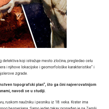
og detektiva koji istražuje mesto zločina, pregledao celu
era i njihove lokacijske i geomorfološke karakteristike“ i
ajslerove zgrade.
tven topografski plan“, što ga čini najverovatnijom
ami, navodi se u studiji.
u, ruskom naučniku i pesniku iz 18. veka. Krater ima
asnog hesperijana. Samo jedan takav pronađen je na Zemlji,