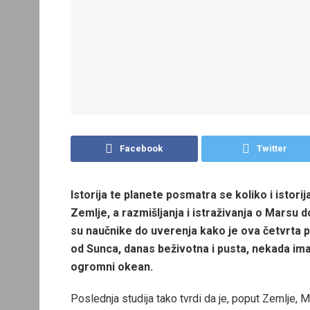
Facebook
Twitter
Istorija te planete posmatra se koliko i istorij
Zemlje, a razmišljanja i istraživanja o Marsu 
su naučnike do uverenja kako je ova četvrta 
od Sunca, danas beživotna i pusta, nekada ima
ogromni okean.
Poslednja studija tako tvrdi da je, poput Zemlje, 