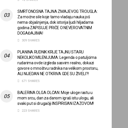
SMRTONOSNA TAJNA ZMAJEVOG TROUGLA:
Za moćne sile koje tamo vladaju nauka još
nema objašnjenja, dok istorija ljudi hiljadama
godina ZAPISUJE PRIČE O NEVEROVATNIM
DOGAĐAJIMA!
309 SHARES
PLANINA RUDNIK KRIJE TAJNU STARU
NEKOLIKO MILENIJUMA: Legenda o patuljcima
rudarima ovde izgleda sasvim realno, dokazi
govore o mnoštvu radnika na velikom prostoru,
ALI NIJEDAN NE OTKRIVA GDE SU ŽIVELI?!
671 SHARES
BALERINA OLGA OLĆAN: Moje uloge rastu u
mom srcu, dan za danom igraš istu ulogu, ali
svaki put si drugačiji INSPIRISAN IZAZOVOM!
223 SHARES