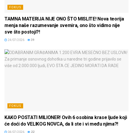
FOKUS
TAMNA MATERIJA NIJE ONO ŠTO MISLITE! Nova teorija
menja naše razumevanje svemira, ono što vidimo nije
sve što postoji?!
24/07/2026
39
FOKUS
KAKO POSTATI MILIONER! Ovih 6 osobina krase ljude koji
će doći do VELIKOG NOVCA, da li ste i vi među njima?!
04/07/2026
22