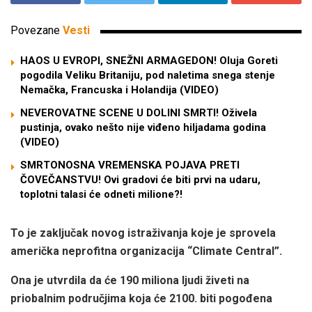
Povezane
Vesti
HAOS U EVROPI, SNEŽNI ARMAGEDON! Oluja Goreti
pogodila Veliku Britaniju, pod naletima snega stenje
Nemačka, Francuska i Holandija (VIDEO)
NEVEROVATNE SCENE U DOLINI SMRTI! Oživela
pustinja, ovako nešto nije viđeno hiljadama godina
(VIDEO)
SMRTONOSNA VREMENSKA POJAVA PRETI
ČOVEČANSTVU! Ovi gradovi će biti prvi na udaru,
toplotni talasi će odneti milione?!
To je zaključak novog istraživanja koje je sprovela
američka neprofitna organizacija “Climate Central”.
Ona je utvrdila da će 190 miliona ljudi živeti na
priobalnim područjima koja će 2100. biti pogođena