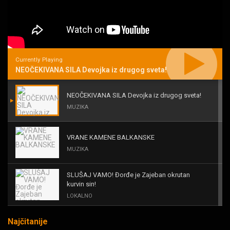
Currently Playing
NEOČEKIVANA SILA Devojka iz drugog sveta!
NEOČEKIVANA SILA Devojka iz drugog sveta!
MUZIKA
VRANE KAMENE BALKANSKE
MUZIKA
SLUŠAJ VAMO! Đorđe je Zajeban okrutan
kurvin sin!
LOKALNO
Najčitanije
KAL! ROMALE CAVALE I OSTALI