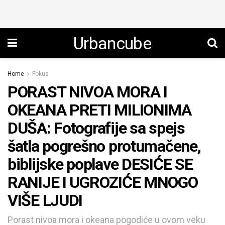
Urbancube
Home
Fokus
PORAST NIVOA MORA I
OKEANA PRETI MILIONIMA
DUŠA: Fotografije sa spejs
šatla pogrešno protumačene,
biblijske poplave DESIĆE SE
RANIJE I UGROZIĆE MNOGO
VIŠE LJUDI
Porast nivoa mora i okeana pogodiće u ovom veku