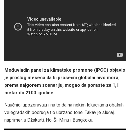
Međuvladin panel za klimatske promene (IPCC) objavio
je prošlog meseca da bi prosečni globalni nivo mora,
prema najgorem scenariju, mogao da poraste za 1,1
metar do 2100. godine.
Naučnici upozoravaju i na to da na nekim lokacijama obalnih
velegradskih područja tlo ubrzano tone. Takav je slučaj,
naprimer, u Džakarti, Ho-Ši-Minu i Bangkoku.