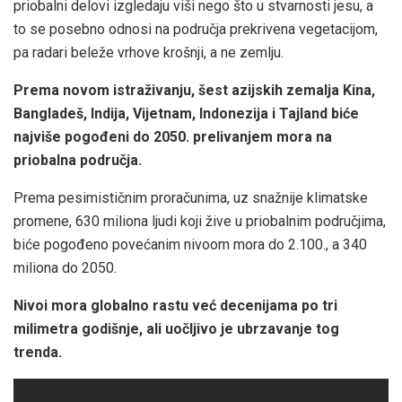
priobalni delovi izgledaju viši nego što u stvarnosti jesu, a
to se posebno odnosi na područja prekrivena vegetacijom,
pa radari beleže vrhove krošnji, a ne zemlju.
Prema novom istraživanju, šest azijskih zemalja Kina,
Bangladeš, Indija, Vijetnam, Indonezija i Tajland biće
najviše pogođeni do 2050. prelivanjem mora na
priobalna područja.
Prema pesimističnim proračunima, uz snažnije klimatske
promene, 630 miliona ljudi koji žive u priobalnim područjima,
biće pogođeno povećanim nivoom mora do 2.100., a 340
miliona do 2050.
Nivoi mora globalno rastu već decenijama po tri
milimetra godišnje, ali uočljivo je ubrzavanje tog
trenda.