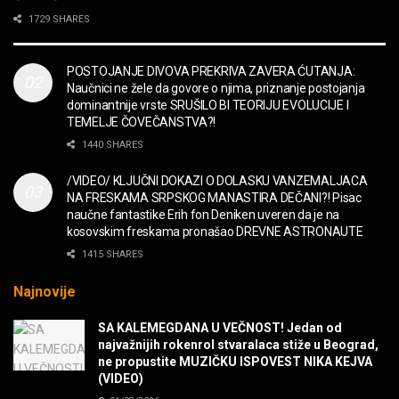
2CELLOS – Whole Lotta Love vs. Beethoven 5th
1729 SHARES
Symphony
MUZIKA
POSTOJANJE DIVOVA PREKRIVA ZAVERA ĆUTANJA:
Naučnici ne žele da govore o njima, priznanje postojanja
“Missin’ Yo’ Kissin'” BILLY ZZ TOP
dominantnije vrste SRUŠILO BI TEORIJU EVOLUCIJE I
MUZIKA
TEMELJE ČOVEČANSTVA?!
1440 SHARES
DIVNA! Ogi & Magnifico
/VIDEO/ KLJUČNI DOKAZI O DOLASKU VANZEMALJACA
FILM
NA FRESKAMA SRPSKOG MANASTIRA DEČANI?! Pisac
naučne fantastike Erih fon Deniken uveren da je na
kosovskim freskama pronašao DREVNE ASTRONAUTE
WARDRUNA, VIKINZI DOLAZE!
1415 SHARES
MUZIKA
Najnovije
Sharp Dressed Man in many ways!
SA KALEMEGDANA U VEČNOST! Jedan od
MUZIKA
najvažnijih rokenrol stvaralaca stiže u Beograd,
ne propustite MUZIČKU ISPOVEST NIKA KEJVA
(VIDEO)
POVRATAK Iron Maiden The Writing On The Wall