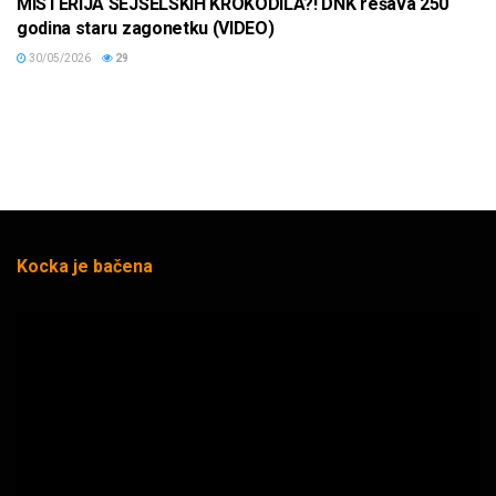
MISTERIJA SEJŠELSKIH KROKODILA?! DNK rešava 250
godina staru zagonetku (VIDEO)
30/05/2026
29
Kocka je bačena