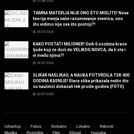
01/08/2026
MUZIKA
TAMNA MATERIJA NIJE ONO ŠTO MISLITE! Nova
teorija menja naše razumevanje svemira, ono
SENIDAHHH!
što vidimo nije sve što postoji?!
MUZIKA
24/07/2026
KAKO POSTATI MILIONER! Ovih 6 osobina krase
Miss You! Charlie Watts
ljude koji će doći do VELIKOG NOVCA, da li ste i
MUZIKA
vi među njima?!
04/07/2026
STRANGE KIND OF WOMEN, REALLY STRANGE!
SLIKAR NASLIKAO, A NAUKA POTVRDILA TEK 400
MUZIKA
GODINA KASNIJE! Stara slika prikazala nešto što
su naučnici dokazali tek prošle godine (FOTO)
02/07/2026
MAD MAD DRUMMER!
MUZIKA
Led Zeppelin When The Levee Breaks by
ZEPPARELLA
Urbantop
Fokus
Globalno
Lokalno
Rekordi
MUZIKA
Muzika
Pozorište
Film
ESport
Youcube