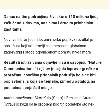
Danas na tim područjima živi skoro 110 miliona ljudi,
zaštićeno zidovima, nasipima i drugim priobalnim
zaštitama.
Novi veći broj ljudi izloženih riziku poplava rezultat je
proračuna koji se temelji na umerenom globalnom
zagrevanju i stoga ograničenom porastu nivoa mora.
Rezultati istraživanja objavljeni su u časopisu “Nature
Communications” i njihov je cilj da isprave greške u
proračunu površina priobalnih područja koja će biti
poplavljena, a koja se temelje, između ostalog, na
podacima spejs šatl misije.
Autori istraživanja Skot Kulp (Scott) i Benjamin Štraus
(Strauss) kažu da je problem kod tih podataka što neki