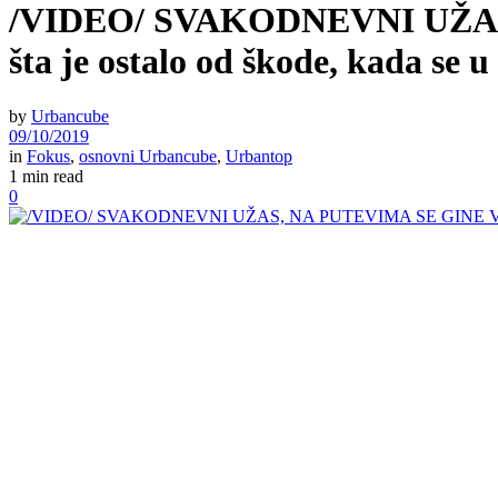
/VIDEO/ SVAKODNEVNI UŽAS
šta je ostalo od škode, kada
by
Urbancube
09/10/2019
in
Fokus
,
osnovni Urbancube
,
Urbantop
1 min read
0