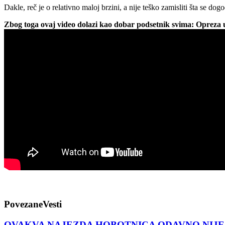
Dakle, reč je o relativno maloj brzini, a nije teško zamisliti šta se dog
Zbog toga ovaj video dolazi kao dobar podsetnik svima: Opreza 
Povezane
Vesti
OVAKVA NAJEZDA HOBOTNICA ODAVNO NIJE VIĐEN