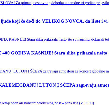
de koji će doći do VELIKOG NOVCA, da li ste i vi
INA KASNIJE! Stara slika prikazala nešto što su
EMEGDANU! LUTON I ŠĆEPA zagrevaju atmosferu z