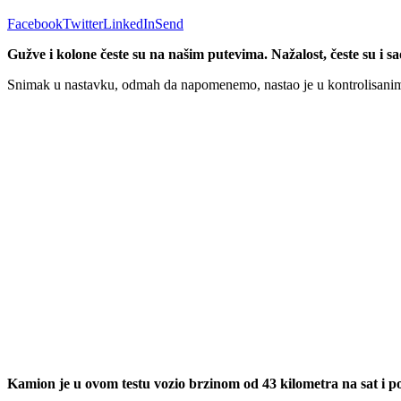
Facebook
Twitter
LinkedIn
Send
Gužve i kolone česte su na našim putevima. Nažalost, česte su i
Snimak u nastavku, odmah da napomenemo, nastao je u kontrolisanim u
Kamion je u ovom testu vozio brzinom od 43 kilometra na sat i po