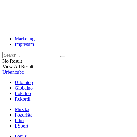
Marketing
Impresum
No Result
View All Result
Urbancube
Urbantop
Globalno
Lokalno
Rekordi
Muzika
Pozorište
Film
ESport
Fokus