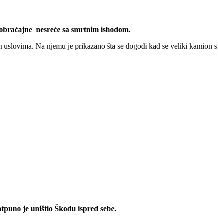
 saobraćajne nesreće sa smrtnim ishodom.
slovima. Na njemu je prikazano šta se dogodi kad se veliki kamion s 
tpuno je uništio Škodu ispred sebe.