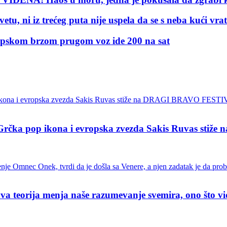
, ni iz trećeg puta nije uspela da se s neba kući vr
skom brzom prugom voz ide 200 na sat
pop ikona i evropska zvezda Sakis Ruvas stiž
ja menja naše razumevanje svemira, ono što vidimo