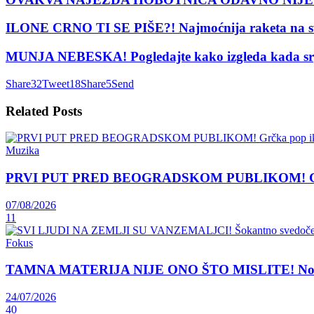
ILONE CRNO TI SE PIŠE?! Najmoćnija raketa na svetu
MUNJA NEBESKA! Pogledajte kako izgleda kada srp
Share
32
Tweet
18
Share
5
Send
Related
Posts
Muzika
PRVI PUT PRED BEOGRADSKOM PUBLIKOM! Grčka 
07/08/2026
11
Fokus
TAMNA MATERIJA NIJE ONO ŠTO MISLITE! Nova teori
24/07/2026
40