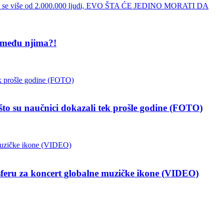
 među njima?!
 naučnici dokazali tek prošle godine (FOTO)
a koncert globalne muzičke ikone (VIDEO)