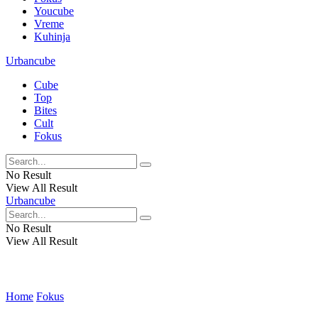
Youcube
Vreme
Kuhinja
Urbancube
Cube
Top
Bites
Cult
Fokus
No Result
View All Result
Urbancube
No Result
View All Result
Home
Fokus