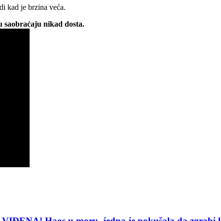
odi kad je brzina veća.
u saobraćaju nikad dosta.
A! Haos u moru, jedna je pokušala da zgrabi 