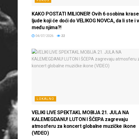
FOKUS
KAKO POSTATI MILIONER! Ovih 6 osobina krase
ljude koji će doći do VELIKOG NOVCA, da li ste i v
među njima?!
04/07/2026
22
LOKALNO
VELIKI LIVE SPEKTAKL MOBIJA 21. JULA NA
KALEMEGDANU! LUTON I ŠĆEPA zagrevaju
atmosferu za koncert globalne muzičke ikone
(VIDEO)