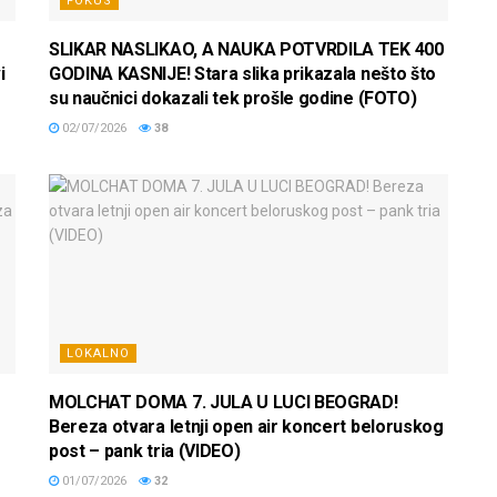
FOKUS
SLIKAR NASLIKAO, A NAUKA POTVRDILA TEK 400
i
GODINA KASNIJE! Stara slika prikazala nešto što
su naučnici dokazali tek prošle godine (FOTO)
02/07/2026
38
LOKALNO
MOLCHAT DOMA 7. JULA U LUCI BEOGRAD!
Bereza otvara letnji open air koncert beloruskog
post – pank tria (VIDEO)
01/07/2026
32