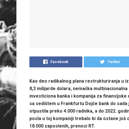
Facebook
Twitter
Kao deo radikalnog plana restrukturiranja u i
8,3 milijarde dolara, nemačka multinacionalna
investiciona banka i kompanija za finansijske
sa sedištem u Frankfurtu Dojče bank do sada 
otpustila preko 4.000 radnika, a do 2022. godi
posla u toj kompaniji trebalo bi da ostane još 
18.000 zaposlenih, prenosi RT.