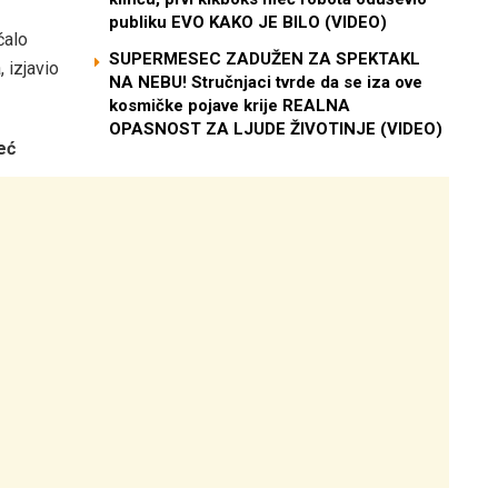
publiku EVO KAKO JE BILO (VIDEO)
ćalo
SUPERMESEC ZADUŽEN ZA SPEKTAKL
 izjavio
NA NEBU! Stručnjaci tvrde da se iza ove
kosmičke pojave krije REALNA
OPASNOST ZA LJUDE ŽIVOTINJE (VIDEO)
eć