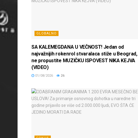
GLOBALNO
SA KALEMEGDANA U VEČNOST! Jedan od
najvažnijih rokenrol stvaralaca stiže u Beograd,
ne propustite MUZIČKU ISPOVEST NIKA KEJVA
(VIDEO)
01/08/2026
26