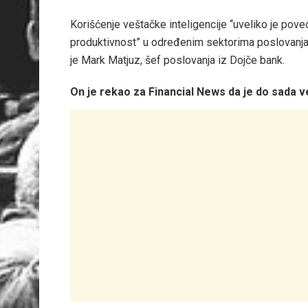
Korišćenje veštačke inteligencije “uveliko je pove
produktivnost” u određenim sektorima poslovanja,
je Mark Matjuz, šef poslovanja iz Dojče bank.
On je rekao za Financial News da je do sada v