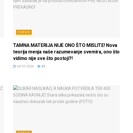
FOKUS
TAMNA MATERIJA NIJE ONO ŠTO MISLITE! Nova
teorija menja naše razumevanje svemira, ono što
vidimo nije sve što postoji?!
24/07/2026
39