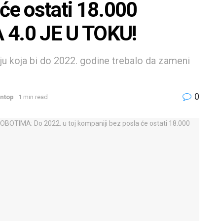
 će ostati 18.000
 4.0 JE U TOKU!
iju koja bi do 2022. godine trebalo da zameni
0
ntop
1 min read