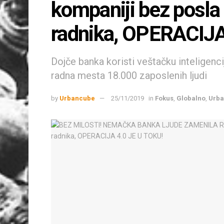
kompaniji bez posla
radnika, OPERACIJA
Dojče banka koristi veštačku inteligenc
radna mesta 18.000 zaposlenih ljudi
by
Urbancube
25/11/2019
in
Fokus
,
Globalno
,
Urba