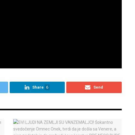
Share
6
Send