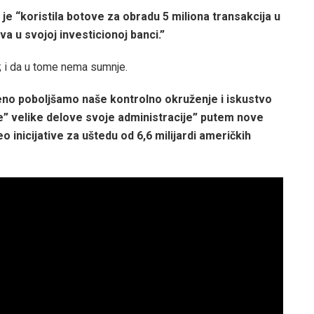
e “koristila botove za obradu 5 miliona transakcija u
va u svojoj investicionoj banci.”
ti; i da u tome nema sumnje.
eno poboljšamo naše kontrolno okruženje i iskustvo
je” velike delove svoje administracije” putem nove
 inicijative za uštedu od 6,6 milijardi američkih