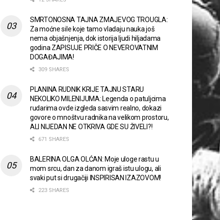
SMRTONOSNA TAJNA ZMAJEVOG TROUGLA:
Za moćne sile koje tamo vladaju nauka još
nema objašnjenja, dok istorija ljudi hiljadama
godina ZAPISUJE PRIČE O NEVEROVATNIM
DOGAĐAJIMA!
309 SHARES
PLANINA RUDNIK KRIJE TAJNU STARU
NEKOLIKO MILENIJUMA: Legenda o patuljcima
rudarima ovde izgleda sasvim realno, dokazi
govore o mnoštvu radnika na velikom prostoru,
ALI NIJEDAN NE OTKRIVA GDE SU ŽIVELI?!
671 SHARES
BALERINA OLGA OLĆAN: Moje uloge rastu u
mom srcu, dan za danom igraš istu ulogu, ali
svaki put si drugačiji INSPIRISAN IZAZOVOM!
223 SHARES