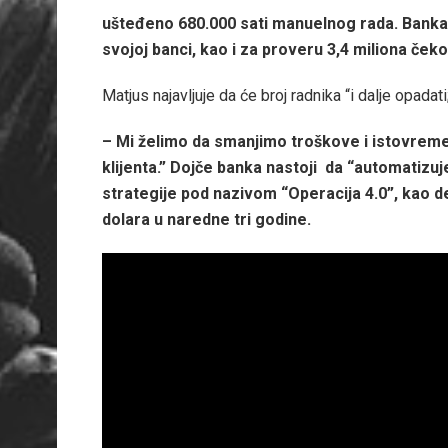
ušteđeno 680.000 sati manuelnog rada. Banka j
svojoj banci, kao i za proveru 3,4 miliona čeko
Matjus najavljuje da će broj radnika “i dalje opada
– Mi želimo da smanjimo troškove i istovrem
klijenta.” Dojče banka nastoji da “automatizu
strategije pod nazivom “Operacija 4.0”, kao deo
dolara u naredne tri godine.