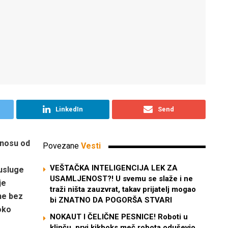
LinkedIn
Send
znosu od
Povezane
Vesti
VEŠTAČKA INTELIGENCIJA LEK ZA
 usluge
USAMLJENOST?! U svemu se slaže i ne
je
traži ništa zauzvrat, takav prijatelj mogao
ne bez
bi ZNATNO DA POGORŠA STVARI
oko
NOKAUT I ČELIČNE PESNICE! Roboti u
klinču, prvi kikboks meč robota oduševio