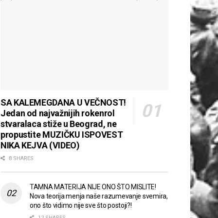
SA KALEMEGDANA U VEČNOST!
Jedan od najvažnijih rokenrol
stvaralaca stiže u Beograd, ne
propustite MUZIČKU ISPOVEST
NIKA KEJVA (VIDEO)
8 SHARES
TAMNA MATERIJA NIJE ONO ŠTO MISLITE!
Nova teorija menja naše razumevanje svemira,
ono što vidimo nije sve što postoji?!
12 SHARES